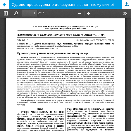
Судово-процесуальне доказування в логічному вимірі