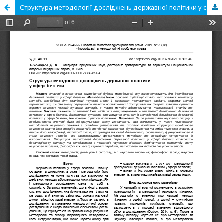
Структура методології досліджень державної політики у сфері безпеки