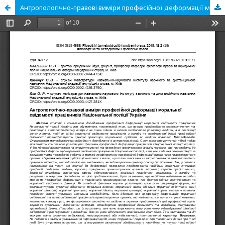
Антропологічно-правові виміри професійної деформації моральної свідомості працівників Національної поліції України