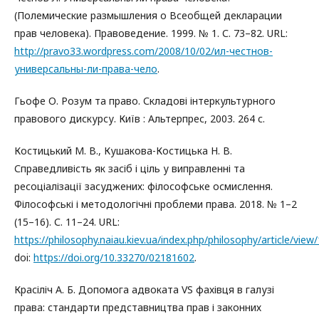
(Полемические размышления о Всеобщей декларации
прав человека). Правоведение. 1999. № 1. С. 73–82. URL:
http://pravo33.wordpress.com/2008/10/02/ил-честнов-
универсальны-ли-права-чело
.
Гьофе О. Розум та право. Складові інтеркультурного
правового дискурсу. Київ : Альтерпрес, 2003. 264 с.
Костицький М. В., Кушакова-Костицька Н. В.
Справедливість як засіб і ціль у виправленні та
ресоціалізації засуджених: філософське осмислення.
Філософські і методологічні проблеми права. 2018. № 1–2
(15–16). С. 11–24. URL:
https://philosophy.naiau.kiev.ua/index.php/philosophy/article/view
doi:
https://doi.org/10.33270/02181602
.
Красіліч А. Б. Допомога адвоката VS фахівця в галузі
права: стандарти представництва прав і законних