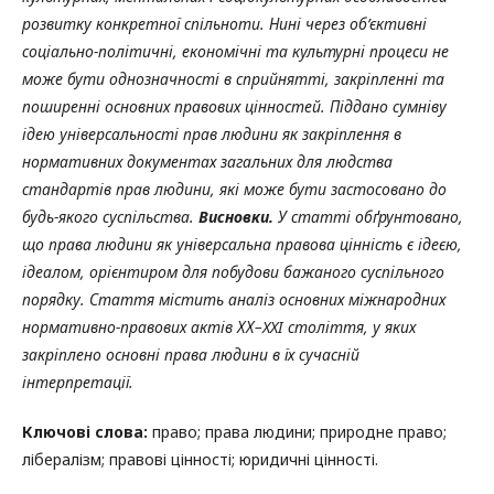
розвитку конкретної спільноти. Нині через об’єктивні
соціально-політичні, економічні та культурні процеси не
може бути однозначності в сприйнятті, закріпленні та
поширенні основних правових цінностей. Піддано сумніву
ідею універсальності прав людини як закріплення в
нормативних документах загальних для людства
стандартів прав людини, які може бути застосовано до
будь-якого суспільства.
Висновки.
У статті обґрунтовано,
що права людини як універсальна правова цінність є ідеєю,
ідеалом, орієнтиром для побудови бажаного суспільного
порядку. Стаття містить аналіз основних міжнародних
нормативно-правових актів ХХ
–
XXI
століття, у яких
закріплено основні права людини в їх сучасній
інтерпретації.
Ключові слова:
право; права людини; природне право;
лібералізм; правові цінності; юридичні цінності.