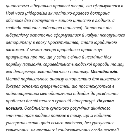
цінностями ліберально-правової теорії, яка сформувалася в
Нові часи (лібералізм як політико-правова доктрина
обстоює два постулати – вищою цінністю є людина, а
свобода людини є найвищою цінністю). Політичні ідеї
лібералізму остаточно сформувалися й набули непорушного
авторитету в епоху Просвітництва, стали юридичною
аксіомою. У межах теорії природного права існує
припущення про те, що у світі є вічна й незмінна ідея
порядку (гармонія, справедливість людської природи тощо),
яка детермінує законодавство і політику.
Методологія.
Метод порівняльного аналізу використано для
виявлення
джерел основних суперечностей, що простежуються в
найпоширеніших методологічних підходах до розв’язання
проблеми дослідження в сучасній літературі.
Наукова
новизна.
Особливість сучасного розуміння ціннісного
значення прав людини полягає в тому, що їх наділено
універсальністю щодо всього людства, без урахування
культурних, ментальних і соціокультурних особливостей