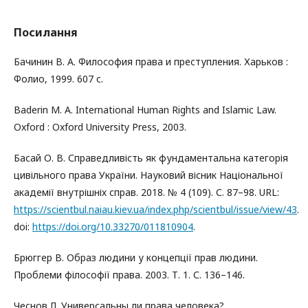
Посилання
Бачинин В. А. Философия права и преступления. Харьков :
Фолио, 1999. 607 с.
Baderin M. A. International Human Rights and Islamic Law.
Oxford : Oxford University Press, 2003.
Басай О. В. Справедливість як фундаментальна категорія
цивільного права України. Науковий вісник Національної
академії внутрішніх справ. 2018. № 4 (109). С. 87–98. URL:
https://scientbul.naiau.kiev.ua/index.php/scientbul/issue/view/43
.
doi:
https://doi.org/10.33270/011810904
.
Брюггер В. Образ людини у концепції прав людини.
Проблеми філософії права. 2003. Т. 1. С. 136–146.
Чеснов Л. Универсальны ли права человека?