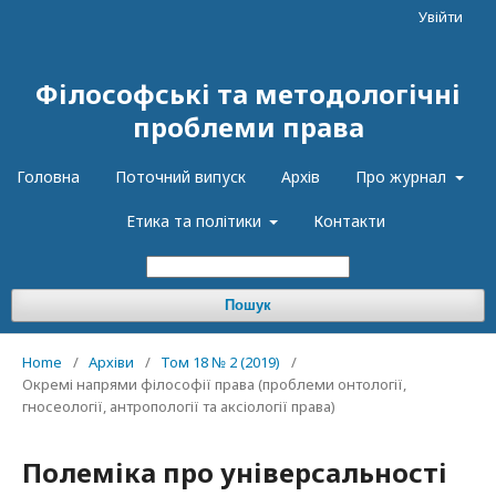
Увійти
Філософські та методологічні
проблеми права
Головна
Поточний випуск
Архів
Про журнал
Етика та політики
Контакти
Пошук
Home
/
Архіви
/
Том 18 № 2 (2019)
/
Окремі напрями філософії права (проблеми онтології,
гносеології, антропології та аксіології права)
Полеміка про універсальності