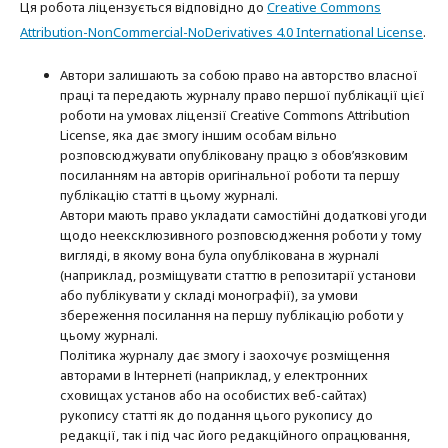
Ця робота ліцензується відповідно до
Creative Commons
Attribution-NonCommercial-NoDerivatives 4.0 International License
.
Автори залишають за собою право на авторство власної
праці та передають журналу право першої публікації цієї
роботи на умовах ліцензії Creative Commons Attribution
License, яка дає змогу іншим особам вільно
розповсюджувати опубліковану працю з обов’язковим
посиланням на авторів оригінальної роботи та першу
публікацію статті в цьому журналі.
Автори мають право укладати самостійні додаткові угоди
щодо неексклюзивного розповсюдження роботи у тому
вигляді, в якому вона була опублікована в журналі
(наприклад, розміщувати статтю в репозитарії установи
або публікувати у складі монографії), за умови
збереження посилання на першу публікацію роботи у
цьому журналі.
Політика журналу дає змогу і заохочує розміщення
авторами в Інтернеті (наприклад, у електронних
сховищах установ або на особистих веб-сайтах)
рукопису статті як до подання цього рукопису до
редакції, так і під час його редакційного опрацювання,