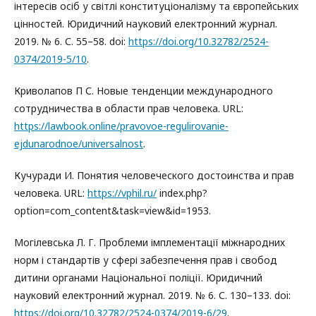
інтересів осіб у світлі конституціоналізму та європейських
цінностей. Юридичний науковий електронний журнал.
2019. № 6. С. 55–58. doi:
https://doi.org/10.32782/2524-
0374/2019-5/10
.
Криволапов П С. Новые тенденции международного
сотрудничества в области прав человека. URL:
https://lawbook.online/pravovoe-regulirovanie-
ejdunarodnoe/universalnost
.
Кучуради И. Понятия человеческого достоинства и прав
человека. URL:
https://vphil.ru/
index.php?
option=com_content&task=view&id=1953.
Могілевська Л. Г. Проблеми імплементації міжнародних
норм і стандартів у сфері забезпечення прав і свобод
дитини органами Національної поліції. Юридичний
науковий електронний журнал. 2019. № 6. С. 130–133. doi:
https://doi.org/10.32782/2524-0374/2019-6/29
.