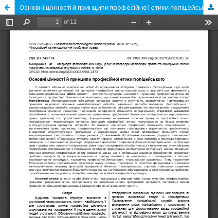
Основні цінності й принципи професійної етики поліцейського