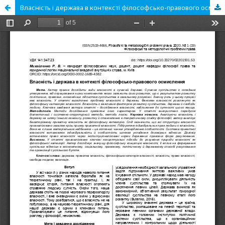
Власність і держава в контексті філософсько-правового осмислення