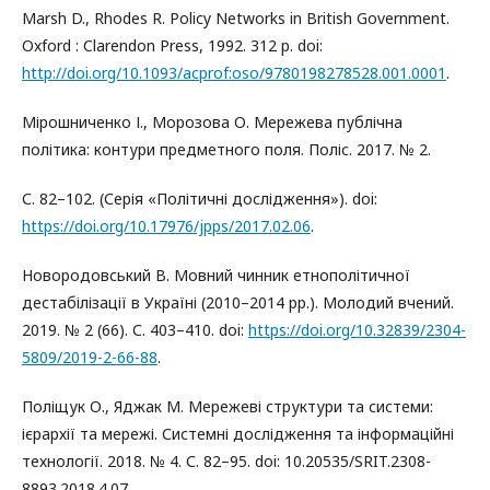
Marsh D., Rhodes R. Policy Networks in British Government.
Oxford : Clarendon Press, 1992. 312 p. doi:
http://doi.org/10.1093/acprof:oso/9780198278528.001.0001
.
Мірошниченко І., Морозова О. Мережева публічна
політика: контури предметного поля. Поліс. 2017. № 2.
С. 82–102. (Серія «Політичні дослідження»). doi:
https://doi.org/10.17976/jpps/2017.02.06
.
Новородовський В. Мовний чинник етнополітичної
дестабілізації в Україні (2010–2014 рр.). Молодий вчений.
2019. № 2 (66). С. 403–410. doi:
https://doi.org/10.32839/2304-
5809/2019-2-66-88
.
Поліщук О., Яджак М. Мережеві структури та системи:
ієрархії та мережі. Системні дослідження та інформаційні
технології. 2018. № 4. С. 82–95. doi: 10.20535/SRIT.2308-
8893.2018.4.07.