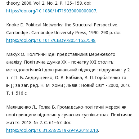
theory. 2000. Vol. 2. No. 2. Р. 135–158. doi:
https://doi.org/10.1080/14719030000000007
.
Knoke D. Political Networks: the Structural Perspective.
Cambridge : Cambridge University Press, 1990. 290 р. doi:
https://doi.org/10.1017/CBO9780511527548
.
Макух О. Політичні ідеї представників мережевого
аналізу. Політична думка XX – початку XXI століть:
методологічний і доктринальний підходи : підручник : у 2
т. / [Т. В. Андрущенко, О. В. Бабкіна, В. П. Горбатенко та
ін.] ; за заг. ред. Н. М. Хоми ; Львів : Новий Cвіт - 2000, 2016.
Т. 1. 516 с.
Малишенко Л., Голка В. Громадсько-політичні мережі як
нові принципи відносин у сучасних суспільствах. Політичне
життя. 2018. № 2. С. 61–67. doi:
https://doi.org/10.31558/2519-2949.2018.2.10
.