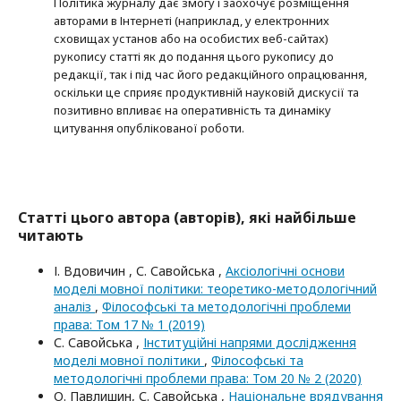
Політика журналу дає змогу і заохочує розміщення
авторами в Інтернеті (наприклад, у електронних
сховищах установ або на особистих веб-сайтах)
рукопису статті як до подання цього рукопису до
редакції, так і під час його редакційного опрацювання,
оскільки це сприяє продуктивній науковій дискусії та
позитивно впливає на оперативність та динаміку
цитування опублікованої роботи.
Статті цього автора (авторів), які найбільше
читають
І. Вдовичин , С. Савойська ,
Аксіологічні основи
моделі мовної політики: теоретико-методологічний
аналіз
,
Філософські та методологічні проблеми
права: Том 17 № 1 (2019)
С. Савойська ,
Інституційні напрями дослідження
моделі мовної політики
,
Філософські та
методологічні проблеми права: Том 20 № 2 (2020)
О. Павлишин, С. Савойська ,
Національне врядування