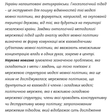
України налаштовані антиукраїнськи. Гносеологічний підхід
– це інструмент для пошуку відмінностей тієї моделі
мовної політики, яка формується, наприклад, на окупованій
території держави, від тієї, яка будується на території
незалежної країни. Завдяки онтологічній методології
мережевий підхід щодо аналізу моделі мовної політики
визначено як форму комунікації між взаємодіючими
суб’єктами мовної політики, які вважають неможливим
концентрацію влади в одних руках, зокрема в центрі.
Наукова новизна
зумовлена зазначеною проблемою, яка
складається з мети і завдань, що тісно пов’язані з:
мережевою структурою моделі мовної політики, яка ще
ніким не досліджувалася; мережевою політикою, що
ґрунтується на взаємодії її членів і складових моделі;
політичною мережею, яка є важливою складовою
мережевої структури, члени якої проводять конструктивну
чи деструктивну мовну політику; запропонованим
мережевим підходом, який відображає суть дослідження