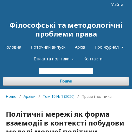
Увійти
Філософські та методологічні
проблеми права
Головна
Поточний випуск
Архів
Про журнал
Етика та політики
Контакти
Пошук
Home
/
Архіви
/
Том 19 № 1 (2020)
/
Право і політика
Політичні мережі як форма
взаємодії в контексті побудови
моделі мовної політики