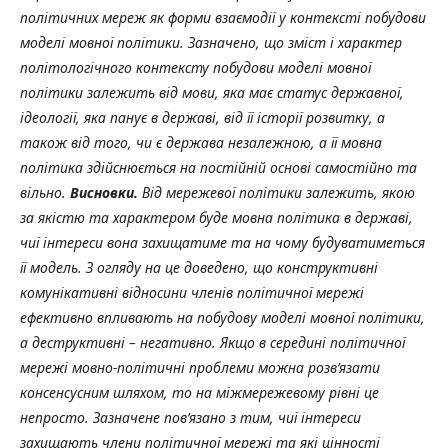
політичних мереж як форми взаємодії у контексті побудови
моделі мовної політики. Зазначено, що зміст і характер
політологічного контексту побудови моделі мовної
політики залежить від мови, яка має статус державної,
ідеології, яка панує в державі, від її історії розвитку, а
також від того, чи є держава незалежною, а її мовна
політика здійснюється на постійній основі самостійно та
вільно.
Висновки.
Від мережевої політики залежить, якою
за якістю та характером буде мовна політика в державі,
чиї інтереси вона захищатиме та на чому будуватиметься
її модель. З огляду на це доведено, що конструктивні
комунікативні відносини членів політичної мережі
ефективно впливають на побудову моделі мовної політики,
а деструктивні – негативно. Якщо в середині політичної
мережі мовно-політичні проблеми можна розв’язати
консенсусним шляхом, то на міжмережевому рівні це
непросто. Зазначене пов’язано з тим, чиї інтереси
захищають члени політичної мережі та які цінності