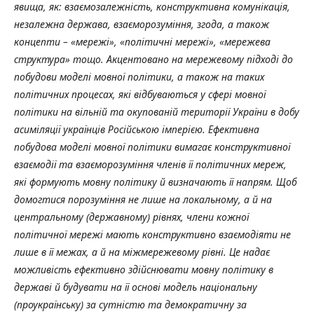
явища, як: взаємозалежність, конструктивна комунікація,
незалежна держава, взаєморозуміння, згода, а також
концепти – «мережі», «політичні мережі», «мережева
структура» тощо. Акцентовано на мережевому підході до
побудови моделі мовної політики, а також на таких
політичних процесах, які відбуваються у сфері мовної
політики на вільній та окупованій території України в добу
асиміляції українців Російською імперією. Ефективна
побудова моделі мовної політики вимагає конструктивної
взаємодії та взаєморозуміння членів її політичних мереж,
які формують мовну політику й визначають її напрям. Щоб
домогтися порозуміння не лише на локальному, а й на
центральному (державному) рівнях, члени кожної
політичної мережі мають конструктивно взаємодіяти не
лише в її межах, а й на міжмережевому рівні. Це надає
можливість ефективно здійснювати мовну політику в
державі й будувати на її основі модель національну
(проукраїнську) за сутністю та демократичну за