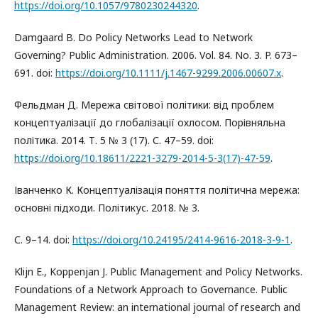
https://doi.org/10.1057/9780230244320
.
Damgaard B. Do Policy Networks Lead to Network
Governing? Public Administration. 2006. Vol. 84. No. 3. P. 673–
691. doi:
https://doi.org/10.1111/j.1467-9299.2006.00607.x
.
Фельдман Д. Мережа світової політики: від проблем
концептуалізації до глобалізації охлосом. Порівняльна
політика. 2014. Т. 5 № 3 (17). С. 47–59. doi:
https://doi.org/10.18611/2221-3279-2014-5-3(17)-47-59
.
Іванченко К. Концептуалізація поняття політична мережа:
основні підходи. Політикус. 2018. № 3.
С. 9–14. doi:
https://doi.org/10.24195/2414-9616-2018-3-9-1
.
Klijn E., Koppenjan J. Public Management and Policy Networks.
Foundations of a Network Approach to Governance. Public
Management Review: an international journal of research and