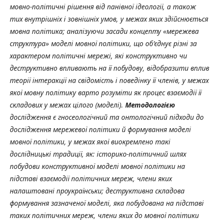
мовно-політичні рішення від панівної ідеології, а також
тих внутрішніх і зовнішніх умов, у межах яких здійснюється
мовна політика; аналізуючи засади концепту «мережева
структура» моделі мовної політики, що об’єднує різні за
характером політичні мережі, які конструктивно чи
деструктивно впливають на її побудову, відобразити вплив
теорії інтеракції на свідомість і поведінку її членів, у межах
якої мовну політику варто розуміти як процес взаємодії її
складових у межах цілого (моделі).
Методологією
дослідження є гносеологічний та онтологічний підходи до
дослідження мережевої політики й формування моделі
мовної політики, у межах якої виокремлено такі
дослідницькі традиції, як: історико-політичний шлях
побудови конструктивної моделі мовної політики на
підставі взаємодії політичних мереж, члени яких
налаштовані проукраїнськи; деструктивна складова
формування зазначеної моделі, яка побудована на підставі
таких політичних мереж, члени яких до мовної політики