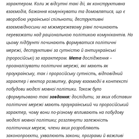
характером. Коли ж відсутні такі дії, як конструктивна
взаємодія, бажання комунікувати та домовлятися, що є
хворобою української спільноти, деструктивні
взаємовідносини на міжмережевому рівні починають
переважати над раціональною політикою комунікантів. На
цьому підґрунті починають формуватися політичні
мережі, деструктивні за сутністю й антиукраїнські
(проросійські) за характером.
Мета
дослідження –
проаналізувати політичні мережі, які мають як
проукраїнську, так і проросійську сутність, відповідний
характер і вектор розвитку, форму взаємодії в контексті
побудови моделі мовної політики. Також було
сформульовано такі
завдання:
дослідити, за яких обставин
політичні мережі мають проукраїнський чи проросійський
характер, чому вони по-різному впливають на побудову
моделі мовної політики; розглянути залежність
політичних мереж, члени яких розробляють
законопроєкти, ухвалюють закони, програми й важливі