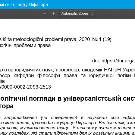
мі світогляду Піфагора