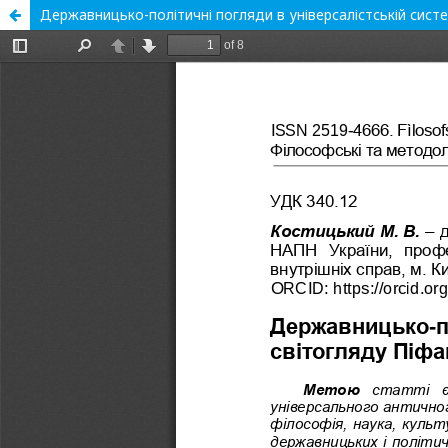
Державницько-політичні погляди в універсалістській систе