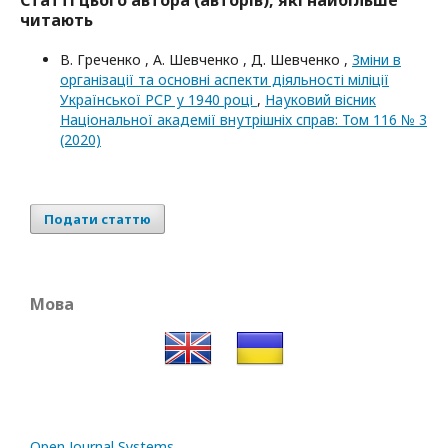
Статті цього автора (авторів), які найбільше
читають
В. Греченко , А. Шевченко , Д. Шевченко ,
Зміни в
організації та основні аспекти діяльності міліції
Української РСР у 1940 році
,
Науковий вісник
Національної академії внутрішніх справ: Том 116 № 3
(2020)
Подати статтю
Мова
Open Journal Systems