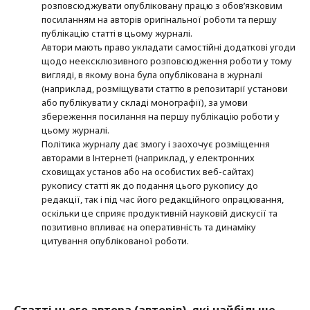
розповсюджувати опубліковану працю з обов’язковим
посиланням на авторів оригінальної роботи та першу
публікацію статті в цьому журналі.
Автори мають право укладати самостійні додаткові угоди
щодо неексклюзивного розповсюдження роботи у тому
вигляді, в якому вона була опублікована в журналі
(наприклад, розміщувати статтю в репозитарії установи
або публікувати у складі монографії), за умови
збереження посилання на першу публікацію роботи у
цьому журналі.
Політика журналу дає змогу і заохочує розміщення
авторами в Інтернеті (наприклад, у електронних
сховищах установ або на особистих веб-сайтах)
рукопису статті як до подання цього рукопису до
редакції, так і під час його редакційного опрацювання,
оскільки це сприяє продуктивній науковій дискусії та
позитивно впливає на оперативність та динаміку
цитування опублікованої роботи.