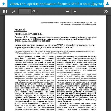
Діяльність органів державної безпеки УРСР в роки Другої світової війни: неупереджений погляд, нові узагальнення та факти