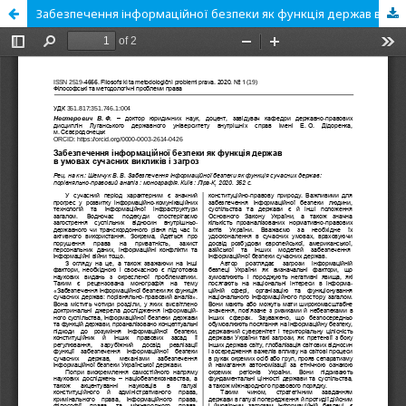
Забезпечення інформаційної безпеки як функція держав в умовах сучасних викликів і загроз