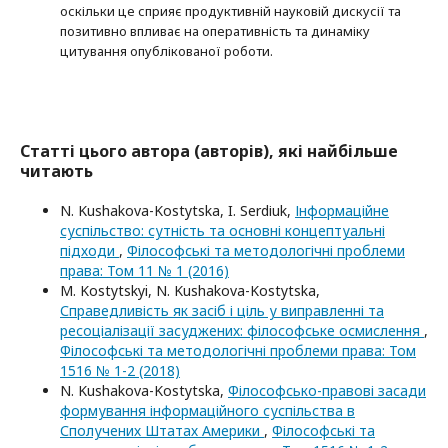
оскільки це сприяє продуктивній науковій дискусії та
позитивно впливає на оперативність та динаміку
цитування опублікованої роботи.
Статті цього автора (авторів), які найбільше
читають
N. Kushakova-Kostytska, I. Serdіuk,
Інформаційне
суспільство: сутність та основні концептуальні
підходи
,
Філософські та методологічні проблеми
права: Том 11 № 1 (2016)
M. Kostytskyi, N. Kushakova-Kostytska,
Справедливість як засіб і ціль у виправленні та
ресоціалізації засуджених: філософське осмислення
,
Філософські та методологічні проблеми права: Том
1516 № 1-2 (2018)
N. Kushakova-Kostytska,
Філософсько-правові засади
формування інформаційного суспільства в
Сполучених Штатах Америки
,
Філософські та