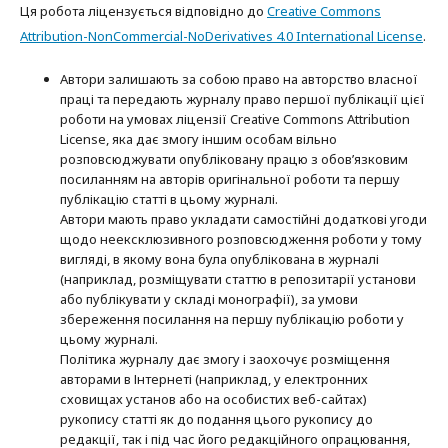
Ця робота ліцензується відповідно до
Creative Commons
Attribution-NonCommercial-NoDerivatives 4.0 International License
.
Автори залишають за собою право на авторство власної
праці та передають журналу право першої публікації цієї
роботи на умовах ліцензії Creative Commons Attribution
License, яка дає змогу іншим особам вільно
розповсюджувати опубліковану працю з обов’язковим
посиланням на авторів оригінальної роботи та першу
публікацію статті в цьому журналі.
Автори мають право укладати самостійні додаткові угоди
щодо неексклюзивного розповсюдження роботи у тому
вигляді, в якому вона була опублікована в журналі
(наприклад, розміщувати статтю в репозитарії установи
або публікувати у складі монографії), за умови
збереження посилання на першу публікацію роботи у
цьому журналі.
Політика журналу дає змогу і заохочує розміщення
авторами в Інтернеті (наприклад, у електронних
сховищах установ або на особистих веб-сайтах)
рукопису статті як до подання цього рукопису до
редакції, так і під час його редакційного опрацювання,