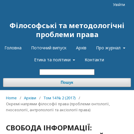
Увійти
Філософські та методологічні
проблеми права
Головна
Поточний випуск
Архів
Про журнал
Етика та політики
Контакти
Пошук
Home
/
Архіви
/
Том 14 № 2 (2017)
/
Окремі напрями філософії права (проблеми онтології,
гносеології, антропології та аксіології права)
СВОБОДА ІНФОРМАЦІЇ: