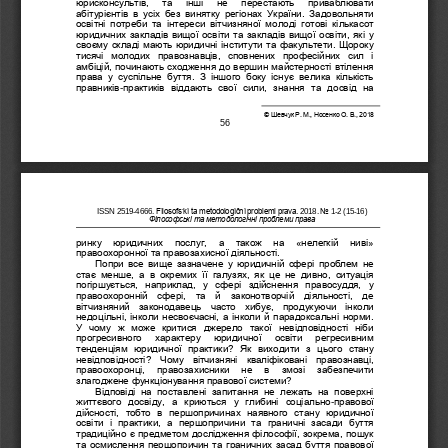
юрисконсультів,   та   інші   не   перестають   приваблювати 
абітурієнтів  в  усіх  без  винятку  регіонах  України.  Задовольняти 
освітні  потреби  та  інтереси  вітчизняної  молоді  готові  кількасот 
юридичних закладів вищої освіти та закладів вищої освіти, які у 
своєму складі мають юридичні інститути та факультети. Щороку 
тисячі  молодих  правознавців,  сповнених  професійних  сил  і 
амбіцій, п
очинають сходження до вершин майстерності втілення 
права  у  суспільне  буття.  З  іншого  боку  існує  велика  кількість 
правників
-
практиків  віддають  свої  сили,  знання  та  досвід  на 
© 
Шевчук Р.
М., Носенко О.
В., 2018
56
Fìlosofs
׳
kì ta metodologìčnì problemi prava.
No 
ISSN 
2519
-
4666
. 
201
8
. 
1
-
2
(1
5
-
16
)
Філософські та методологічні проблеми права
ринку   юридичних   послуг,   а   також   на   «нелегкій   ниві» 
правоохоронної та правозахисної 
діяльності. 
Попри
все  вище  зазначене  у  юридичній  сфері  проблем  не 
стає  менше,  а  в  окремих  її  галузях,  як  це  не  дивно,  ситуація 
погіршується,  наприклад,  у  сфері  здійснення  правосуддя,  у 
правоохоронній  сфері,  та  й  законотворчій  діяльності,  де 
вітчизняний  за
конодавець  часто  хибує,  продукуючи  інколи 
недоцільні, інколи несвоєчасні, а інколи й парадоксальні норми. 
У  чому  ж  може  критися  джерело  такої  невідповідності  ніби 
прогресивного   характеру   юридичної   освіти   регресивним 
тенденціям  юридичної  практики?  Як  виходи
ти  з  цього  стану 
невідповідності?  Чому  вітчизняні  кваліфіковані  правознавці, 
правоохоронці,   правозахисники   не   в   змозі   забезпечити 
злагоджене функціонування правової системи?
Відповіді  на  поставлені  запитання  не  лежать  на  поверхні 
життєвого  досвіду,  а  криют
ься  у  глибині  соціально
-
правової 
дійсності,  тобто  в  першопричинах  наявного  стану  юридичної 
освіти  і  практики,  а  першопричини  та  граничні  засади  буття 
традиційно є предметом дослідження філософії, зокрема, пошук 
та осмислення першопричин та граничних засад 
буття правової 