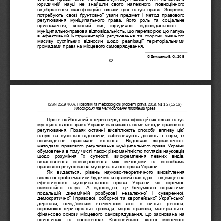
юридичній  науці  не  знайшли 
свого  належного,  повноцінного 
відображення  кваліфікаційні  ознаки  цієї  галузі  права.  Зокрема, 
потребують  своєї  ґрунтовної  уваги  предмет  і  метод  правового 
регулювання  муніципального  права,  його  роль  та  соціальне 
призначення,   власний   вид   юридичної   відповідаль
ності 
–
муніципально
-
правова відповідальність, що перетворює цю галузь 
в  ефективний  інструментарій  регулювання  та  охорони  значного 
масиву  суспільних  відносин  щодо  реалізації  територіальними 
громадами права на місцевого самоврядування. 
© 
Демиденко В.
О., 2018
82
Fìlosofs
׳
kì ta metodologìčnì problemi prava.
No 
ISSN 
2519
-
4666
. 
201
8
. 
1
-
2
(1
5
-
16
)
Філософські та методологічні проблеми права
Проте найбільший інт
ерес серед кваліфікаційних ознак галузі 
муніципального права України викликають саме методи правового 
регулювання.  Позаяк  останні  висвітлюють  способи  впливу  цієї 
галузі  на  суспільні  відносини,  забезпечують  дієвість  її  норм,  їх 
повсякденне   практичне   втіленн
я.   Водночас   зацікавленість 
методами правового регулювання муніципального права України 
обумовлена в тому числі також різноманітністю поглядів науковців 
щодо  розуміння  їх  сутності,  виокремлення  певних  видів, 
встановлення  співвідношення  між  методами  та  спосо
бами 
правового регулювання муніципального права України.
Як  видається,  рівень  науково
-
теоретичного  висвітлення 
вказаної проблематики буде мати прямий наслідок 
–
підвищення 
ефективності   муніципального   права   України   як   окремої, 
самостійної  галузі.  А  відповід
но,  це  безумовно  сприятиме 
подальшій  динамічній  розбудові  незалежної  і  суверенної, 
демократичної і правової, соборної та європейської Української 
держави,  невід
ʼ
ємним  елементом  якої  є  сильні  регіони, 
спроможні  територіальні  громади,  міцна  правова,  матеріал
ьно
-
фінансово основи місцевого самоврядування,  що  заснована на 
принципах  та  положеннях  Європейської  хартії  місцевого 