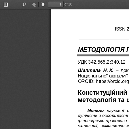
of 10
Toggle
Find
Previous
Next
Sidebar
ISSN 
МЕТОДОЛОГІЯ 
УДК
342.565.2:340.12
Шаптала Н.
К.
–
док
Національної академії 
ORCID: 
https://orcid.or
Конституційний 
методологія та
Метою
наукової 
сутність й
особливості
філософсько
-
правового
категорії; осмислення 