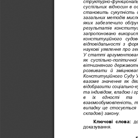
структурно
-
функціонал
суспільних відносин в о
становить сукупність с
загальних методів мисл
яких  забезпечило  обґр
результатів  к
онституці
запропоновано використ
кон
ституційного  судово
відповідальності  з  фо
наукові уявлення про ге
У статті аргументова
як  суспільно
-
політичної 
вітчизняного державотв
розвивати  й  зміцнюват
Конституційного Су
ду 
вагоме  значення  як  дія
відобразити соціаль
но
-
к
та індивідом, владою і 
в
їх   єдності   та 
взаємообумовленість, то
випадку це стосується 
складові) закону. 
Ключові  слова:
д
доказування.