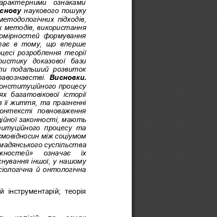
арактерними  ознаками 
снову
наукового пошуку 
методологічних підходів, 
х методів, використання 
ономірностей  формування 
гає  в  тому,  що 
вперше 
есі розроблення теорії 
истику  доказової  бази 
али  подальший  розвиток 
авознавстві. 
В
исновки.
конституційного процесу 
  багатовікової  історії 
в її життя, та прагненні 
контексті  повноваження 
йної законності, ма
ють
титуційного  процесу  та 
ємовідносин між соціумом 
мадянського суспільства 
ностей»   означає   їх 
нування іншої, у нашому 
іологічна й онтологічна 
  інструментарій;  теорія 