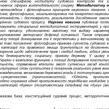
ьною 
специфікою  інституту  судового  контролю  та  х
сновних 
сферах життєдіяльності соціуму. 
Методологічну
о
вітоглядних і філософських принципів науко
вого пізнання, 
ення, філософських
, загальнонаукових та конкретно
-
наукови
унтованість  і  достовірність  результатів  дослідження  зак
йного  судового  процесу. 
Наукова  новизна
публікації  поля
овувати спеціальний методологічний інструментарій у проц
го  процесу,  у
досконалено  змістову  та  видову  хар
актер
рмулюванням  авторської  дефініції  останньої.  Також  отрим
незу теорії доказування та її перспективи у вітчизняному пр
но та
кі положення: ф
ілософсько
-
правова сутність судового 
 категорії  та  правового  явища  ґрунтується  на  досягненнях
орення щодо забезпечення прав і свобод людини, гідних ум
о
и  демократичну,  соціальну,  правову  державу.  У  цьому  
України є 
важливою функцією з позиції дотримання конституці
льність, 
спрямована 
втілити
зміст  сутнісних  засад  конс
ультурний стан суспільства й
показників реального рівня вза
громадянином, механізмом державної влади й інститут
ами гро
  суперечностях   (протилежностей).   «Єдність   протилеж
бто існування однієї протилежності передбачає необхідне іс
категорій «букви» (по
зитивістська складова) та «духу» (акс
оказова  база;  конституційний  судовий  процес; 
методологічний