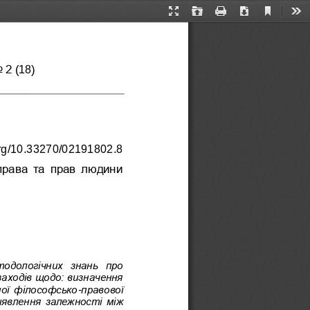
Current
Presentation
Open
Print
Download
Too
View
Mode
o 2
(1
8
)
.org/10.33270/02191802
.8
права  та  прав  людини 
то
дологічних  знань  про 
аходів щодо: визначення 
ої філософсько
-
правової 
иявлення залежності між