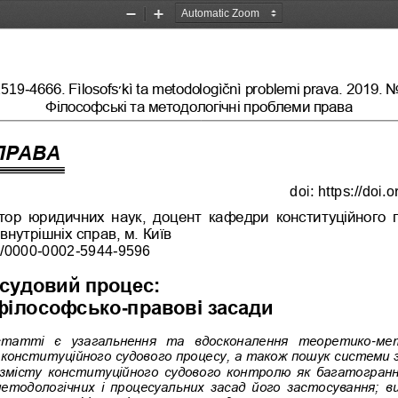
Zoom
Zoom
Out
In
4666. Fìlosofs
׳
kì ta metodologìčnì problemi prava. 201
9. N
2519
-
Філософські та методологічн
і проблеми права
ПРАВА
doi:
https://doi
тор  юридичних  наук,  доцент  кафедри  конституційного  
внутрішніх справ, м. Київ
g/0000
-
0002
-
5944
-
9596
судовий процес: 
 філософсько
правові засади
-
 статті  є  узагальнення  та  вдосконалення  теоретико
ме
-
 конституційного судового про
цесу, а також пошук системи з
 змісту конституційного судового контролю як багатогранн
методологічних і процесуальних засад його застосування; 
в