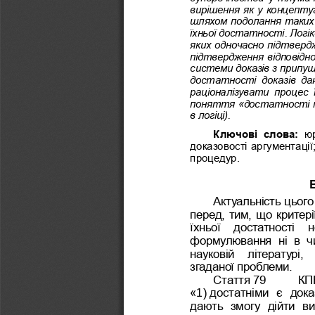
вирішення як у концепту
шляхом подолання таких 
їхньої достатності. Логі
яких одночасно підтверд
підтвердження відповідн
системи доказів з припущ
достатності  доказів  даю
раціоналі
зувати  процес  
поняття «достатності п
в логіці). 
Ключові  слова: 
юр
доказовості аргументації;
процедур.
Актуальність цьог
перед, тим, що критерії
їхньої   достатності   н
формулювання  ні  в  чи
науковій   літературі, 
згаданої проблеми. 
Статт
я
79 
КП
«
1)
достатніми  є  доказ
дають  змогу  дійти  ви