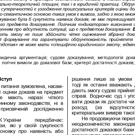
ально
-
теоретичній площині, так і в юридичній практиці. Обґр
суперечностей є узгодження процесуальних критеріїв оцінки док
ко
-
семантичною о
сновою таких умов є вимога, згідно з якою мно
жуваною була б сукупність наявних доказів, не має перевищува
ого предмета доказування. Логічним «індикатором» викон
ання ц
енням про відсутність ситуації, що є предметом доказування. 
ть  змогу  не  лише  здійснити  чітке  оцінювання  зібраної  доказ
її  формування  та  гарантувати  обґрунтованість  прийняття  с
ідстав» не може мати 
«
специфічно юридичного» змісту, відмін
идична  аргументація;  судове
доказування;  методологія  доказ
 логічні вимоги до доказової бази; критерії достатності доказів;
Вступ
рішення  лише  за  умови 
тоді  як  останні  вважають 
о питання зумовлена, насам
-
дають змогу судові прийнят
 
оцінки доказів на предмет 
справі.  Водночас  суд  і  
е   мають   наразі   чіткого 
вати докази як достатні чи
нному  законодавстві,  ні  в 
розсуд   (за   відсутніст
  присвяченій   дослідженню 
критеріальних в
имірів такої
Не продовжуючи перелік
К
України 
передбач
ає
: 
неоднозначністю  законодав
и,  які  у  своїй  сукуп
ності 
достатності доказової бази
сновку  про  наявність  або 
переконливо стверджувати, 