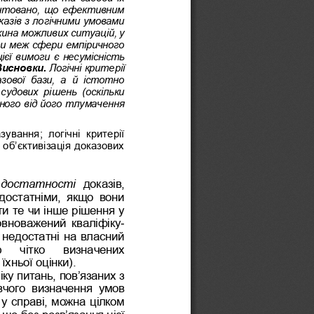
унтовано, що ефективним 
азів з логічними умовами 
жина можливих ситуацій, у 
ти меж сфери емпіричного 
ієї вимоги є несумісність 
Висновки.
Логічні критерії 
ової  бази,  а  й  істотно 
удових  рішень  (оскільки 
ного від його тлумачення 
ування;  логічні  критерії 
 об’єктивізація доказових 
достатності
доказів, 
 достатніми,  якщо  вони 
и те чи інше рішення у 
уповноважений  кваліфіку
-
 недостатні на власний 
ю   чітко   визначених 
 їхньої оцінки).
у питань, пов’язаних з 
чого  визначення  умов 
 у справі, можна цілком 
що без розв’язання цієї 