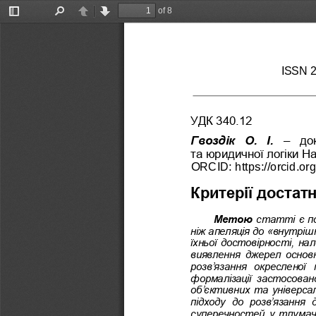
of 8
Toggle
Find
Previous
Next
Sidebar
ISSN 
УДК 340.12
Гвоздік  О.  І.
–
до
та юридичної логіки На
ORCID: https://orcid.or
Критерії достатн
Метою 
статті
є 
п
ніж апеляція до «внутріш
їхньої достовірності, на
виявлення джерел основ
розв’яз
ання  окресленої  
формалізації  застосовано 
об’єктивних та універса
підходу  до  розв’язання 
суперечностей у тлумач