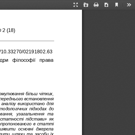
Current
Presentation
Open
Print
Download
Too
View
Mode
o 2
(1
8
)
rg/10.33270/02191802
.63
дри  філософії  права 
мулювання більш чітких, 
попереднього встановлення 
аналізу використано для 
тодологічних підходах до 
вання,  узагальнення  та 
статності  підстави»  як 
апропонованого в
статті 
 виявити  основні  джерела 
лити шляхи та засоби їх