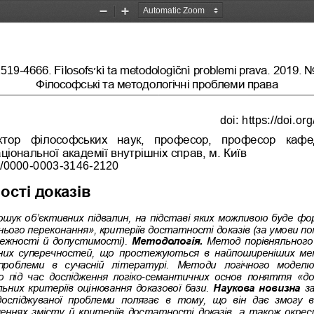
Zoom
Zoom
Out
In
4666. Fìlosofs
׳
kì ta metodologìčnì problemi prava. 201
9. N
2519
-
Філософські та методологічн
і проблеми права
doi:
https://doi.o
ктор  філософських  наук,  професор,  професор  кафе
ціональної академії внутрішніх спра
в, м. Київ
g/0000
-
0003
-
3146
-
2120
ості доказів
ошук об’єктивних підвалин, на підставі яких 
можливою буде
фор
нього переконання», критеріїв достатності дока
зів (за умови 
лежності 
й
допустимості). 
Методологія. 
Метод порівняльного 
них су
перечностей, що простежуються в 
найпоширен
іш
их ме
проблеми  в  сучасній  літературі.
Методи  логічного  моделю
 під  час 
дослідження  логіко
-
семантичних  основ  поняття  «до
льних критеріїв оцінювання доказово
ї бази. 
Наукова новизна 
з
 досліджуваної  проблеми  полягає  в  тому,  що  він  дає  змогу 
еннях змісту й критеріїв достатності доказів, а також окрес