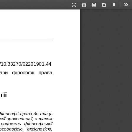
Current
Presentation
Open
Print
Download
Too
View
Mode
rg/10.33270/0220190
1.44
дри  філософії  права 
ії 
філософії права до праць 
кої праксеології, а також 
  положень  філософської 
осеологією,  аксіологією, 