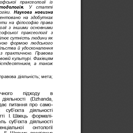
ської  праксеології  із 
тодологія. 
У  статті 
гіки. 
Наукова  новизна
кцентовано  на  здобутках 
ити на філософію права 
огії  з  іншими  основними 
софської  праксеології  з 
ілює сутність людини як 
инною  формою  людського 
пільства й удосконалення 
  з  практичною.  Правова 
вовій культурі. 
Фахівцям 
істдесятників,  а  також 
правова діяльність; мета; 
чного    підходу    в 
 діяльності  (Dzhanda, 
ає  питання  про  само
-
   суб’єкта   діяльності 
ті  І.
Швець 
формалі
-
ь  суб’єкта  діяльності 
нціальної    онтології 
.  Б.
Шевчик  досліджує 