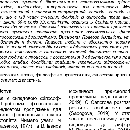
логією  зумовлені  діалектичними  взаємозв’язками  філософ
огією,  аксіологією,  антропологією  та  онт
ологією. 
Ме
 діалектичний  і  системно
-
структурний  методи,  методи  ло
  що  в  ній  увагу 
сучасних  фахівців  із  філософії  права  а
ї шко
ли 60
-
х років ХХ
століття, оскільки їх доцільно пошир
сеологію  зокрема. 
О
рганічні  взаємозв’язки  правової  праксеол
рава  зумовлені  наявністю  органічних  взаємозв’язків  філ
о
ілософськими дисциплінами. 
Висновки.
Правова діяльність ут
субстанція  її  буття.  Правова  людина  є  абсолютно  перв
а.
У проце
сі правової діяльності відбувається розвиток сус
вальна  діяльність  є  складовою  правової  діяльності  спільно
ової людини є процесом її розгортання й об’єктивування в п
ра
обхідно  глибше  дослідити  спадщину 
українських  філософів
-
ш
сеології, гносеології,
аксіології, 
антропології
та онтології.
аксеологія права; філософ
ська праксеологія; філософія права; 
езультат; діалектика.
Вступ
можливості    праксеологі
професійній  педагогічній 
ва  є  складовою  філософ
-
2019).  Є.
Сапогова  розгляд
   Проблеми   філософської 
розвиток   особистості   як
предметом  досліджень  для 
(Sapogova,  2019).  У  стат
ської  філософської  школи 
зовано  посткласичну  модел
століття.  Чимало  уваги  їм 
відповідно 
до    дифере
I
atsenko, 1977) та В.
Іванов 
М.
Деланда 
(Shvets,  2018)