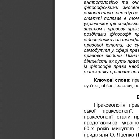
антропологією  та  онто
філософськими  гносеол
використано  передусім 
статті  полягає  в  тому,
української філософсько
загалом  і  правову  прак
розділами  філософії  п
відповідними загальноф
правової  істоти,  це  
самобуття у сфері прав
правової  людини.  Пізна
діяльність як суть прав
із  філософії  права  не
діалектику правових прак
Ключові слова:
пр
суб’єкт; об’єкт; засоби; р
Праксеологія  пра
ської   праксеології.
праксеології  стали  
представників 
україн
60
-
х  років  минулого  
приділяли О.
Яценко (