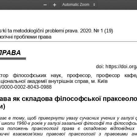
Zoom
Zoom
Out
In
s
׳
kì ta metodologìčnì problemi prava. 20
20. No 1
(1
9
)
огічні проблеми права
ПРАВА
doi:
https://doi.o
ктор  філософських  наук,  професор,  професор  кафе
ціональної академії вн
утрішніх справ, м. Київ
g/0000
-
0002
-
8043
-
0988
ава як складова філософської праксеолог
и)
гає в тому, щоб 
привернути увагу сучасни
х учених у галузі 
ї школи 1960
-
х років у галузі загальної філософії та філософсь
а  положень  праксеології  права  є  складовою  відповідних
тичні  взаємозв’язки  правової  праксеології  з  правовими  гн