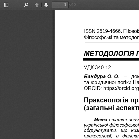
of 9
Toggle
Find
Previous
Next
Sidebar
Fìlosof
ISSN 2519
-
4666.
Філософські та методол
МЕТО
ДОЛОГІЯ 
УДК 340.12
Бандура
О.
О.
–
до
та
юридичної логіки На
ORСID: 
https://orcid.or
Праксеологія пр
(загальні аспект
Мета
статті поля
української філософсько
обґрунтувати,  що  низк
пракс
еології,  а  діалек