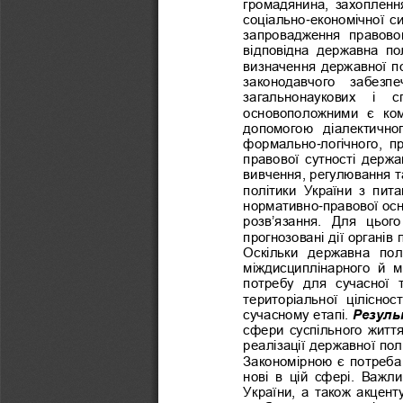
громадянина,  захоплення
соціально
-
економічної си
запровадження  правового 
відповідна  державна  пол
визначення державної по
законодавчого  забезпеч
загальнонаукових   і   с
основоположними  є  комп
допомогою 
діалектичног
формально
-
логічного,  
правової  сутності 
держав
вивчення, регулювання та
політики  України  з  пит
нормативно
-
правової осн
розв‟язання.  Для  цього
прогнозовані дії органів 
Оскільки  державна  полі
міждисциплінарного  й  м
потребу  для  сучасної  
територіальної  цілісност
сучасному е
тапі. 
Резуль
сфери суспільного життя
реалізації державної по
Закономірною є потреба
нові  в  цій  сфері.  Важ
України, а також акцент