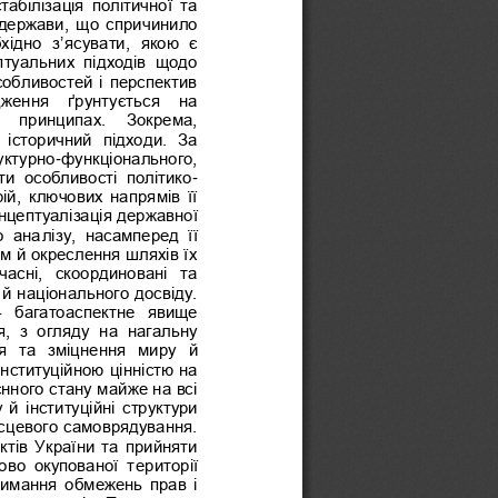
табілізація  політичної  та 
 держави, що спричинило 
хідно  з‟
ясувати,  якою  є 
туальних  підходів  щодо 
собливостей і перспектив 
дження  ґрунтується  на 
   принципах.   Зокрема, 
 історичний  підходи.  За
уктурно
-
функціонального, 
ти  особливості  політико
-
,  ключових  напрямів  її 
нцептуалізація державної 
о  ана
лізу,  насамперед  її 
м й окреслення шляхів їх 
часні,  скоординовані  та 
й національного досвіду. 
–
багатоаспектне  явище 
,  з  огляду  на  нагальну 
я  та  зміцнення  миру
й 
нституційною цінністю на 
ного стану майже на всі 
 й інституційні структури 
ісцевого самоврядування.
ктів України та прийняти 
ово  окупованої  т
ериторії 
римання обмежень прав і 