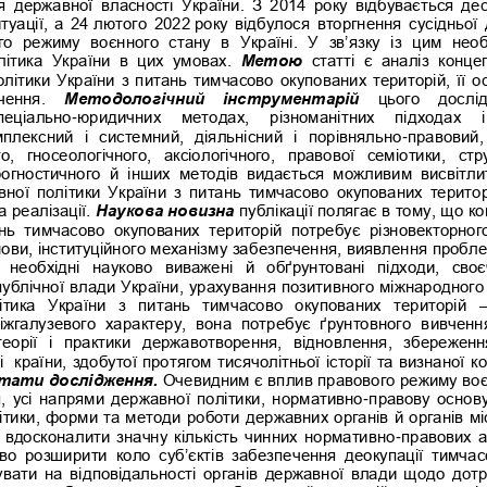
  державної  власності  У
країни.  З  2014  року  відбувається  дес
туації, а 24
лютого 2022
року відбулося вторгнення сусідньої
 режиму  воєнного  стану  в  Україні.  У  зв‟язку  із  цим  необ
ітика  України  в  цих  умовах. 
Метою
статті  є  аналіз 
концеп
літики України з питань тимчасово окупованих територій, її о
ення. 
Ме
тодологічний  інструментарій
цього  дослі
пеціально
-
юридичних   методах,   різноманітних   підходах   і
лексний  і  системний,  діяльнісний  і  порівняльно
-
правовий, 
о, 
гносеологічного,  аксіологічного,  правової  семіотики, 
стр
прогностичного  й  інших  методів  видається  можливим  висвітли
ної  політики  України  з
питань тимчасово  окупованих  територій
 реалізації. 
Наукова новизна
публікації
полягає в тому, що 
ко
ань  тимчасово  окупованих  територій  потребує  різновекторног
ови, інституційного механізму забезпечення, виявлення пробле
  необхідні  науково  виважені  й  обґрунтовані  підходи,  своє
п
ублічно
ї влади України, урахування позитивного міжнародного 
тика  України  з  питань  тимчасово  окупованих  територій 
іжгалузевого  характеру,  вона  потребує  ґрунтовного  в
ивчення
теорії  і  практики  державотворення,  відновлення,  збереженн
і  країни, здобутої протягом тисячолітньої історії та визнаної 
ко
тати дослідження.
Очевидним є вплив правового режиму воєн
, усі напрями державної політики, нормативно
-
правову основу
літики, форми та методи роботи 
д
ержавних органів й органів м
 вдосконалити значну кількість чинних нормативно
правових а
-
ливо  розширити  коло  суб‟єктів  забезпечення  деокупації  тимчас
увати на 
відповідальності органів державної влади щодо дот