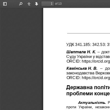
of 13
Toggle
Find
Previous
Next
Sidebar
УДК 
341.185
: 342.53: 
Шаптала
Н.
К. 
–
д
окт
Суду України у відставц
ORCID: https://orcid.or
Камінська
Н.
В. 
–
до
законо
давства Верховн
ORCID: 
https://orcid.or
Державна політи
проблеми концеп
Актуальність.
Р
проти  України,  незакон