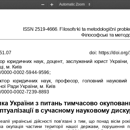
Zoom
Zoom
Out
In
4666. Fìlosofs
׳
kì ta metodologìčnì probl
ISSN 2519
-
Філософські та метод
351.07
doi:
https://doi.org
ор юридичних наук, доцент, заслужений юрист України, 
і, м.
Київ
g/0000
-
0002
-
5944
-
9596;
ктор  юридичних  на
ук,  професор,  головний  науковий
ої Ради України, м.
Київ 
g/0000
-
0002
-
7239
-
8893
ка 
України 
з питань тимчасово окуповани
туалізації в
сучасному науковому д
иску
еалії  українські  дійсності  пов‟язані  з  тим,  що  понад  вісім  рок
на  окупація  частини  території  нашої  держави,  порушення  п