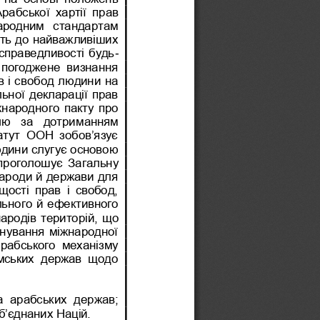
рабської  хартії  прав 
народним  стандартам 
ть до найважливіших 
 справедливості будь
-
  погоджене  визнання 
в і свобод людини на 
ьної декларації прав 
жнародного пакту про 
лю  за  дотрим
анням 
атут  ООН  зобов’язує 
дини слугує основою 
 проголошує  Загальну 
народи й держави для 
ості  прав  і  свобод, 
льного й ефективного 
ародів територій, що 
онування міжнародної 
арабського  механізму 
амських  держав  щодо 
а  арабських  держав; 
б’єднаних Націй.