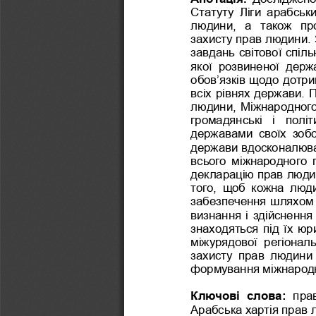
Статуту  Ліги  арабськ
людини,  а  також  пр
захисту прав людини.
завдань світової спіл
якої  розвиненої  держ
обов’язків щодо дотри
всіх рівнях держ
ави. 
людини, Міжнародного 
громадянські  і  полі
державами  своїх  зобо
держави вдосконалюва
всього  міжнародного  
декларацію прав людин
того,  щоб  кожна  люди
забезпечення шляхом 
визнання і здійсн
ення 
знаходяться
під їх ю
міжурядової  рег
іональ
захисту  прав  людини  
формування міжнародн
Ключові  слова:
пра
Арабська хартія прав 