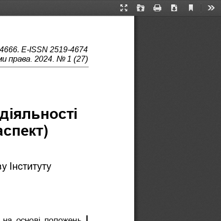
Current
Presentation
Open
Print
Download
Too
View
Mode
4666. E
-
ISSN 2519
-
4674
и права. 202
. No 
4
1
(2
7
)
діяльності 
аспект)
у Інституту 
 на  основі  положень 