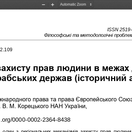
Zoom
Zoom
Out
In
ISSN 2519
-
Філософські та методологічні проблем
0
2
.109
захисту прав людини в межах 
рабських держав (історичний 
іжнародного права та права Європейського Союз
. В.
М. Корецького НАН України, 
d.org/0000
-
0002
-
2364
-
8438
 один  з  регіональних  механізмів  захисту  прав  людини 