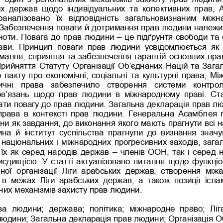
их  держав  щодо  індивідуальних  та  коле
ктивних  прав,  А
оаналізовано  їх  відповідність  загальновизнаним  між
 Забезпечення поваги й дотримання прав людини належи
ьноти. Повага до пр
ав людини 
–
це підґрунтя свободи та
ави.  Принцип  поваги  прав  людини  усвідомлюється  як
мання, сприяння та забезпечення гарантій основних пра
Прийняття Статуту Організації Об’єднаних Націй та Загал
пакту про економічні, соціальні та культурні права, Мі
тичні  права  забезпечило  створення  системи  контро
в’язань  щодо  прав  людини  в  міжнародному  праві.  Ст
ти повагу до прав людини. Загальна декларація прав лю
права  в  контексті  прав  людини.  Генеральна  Асамбл
ея 
и як завдання, до виконання якого мають прагнути всі 
на  й  інститут  суспільства  прагнули  до  визнання  значущ
національних і міжнародни
х прогресивних заходів, зага
їх як серед народів держав 
–
членів ООН, так і серед н
рисдикцією. У статті актуалізовано питання щодо функці
ної  організації  Ліги  арабських  держав,  створення  між
в  межах  Ліги  арабських  держав,  а  також  позиції  ісл
их механізмів захисту прав людини. 
ва  людини;  д
ержава;  політика;  міжнародне  право;  Ліг
людини; Загальна декларація прав людини; Організація О