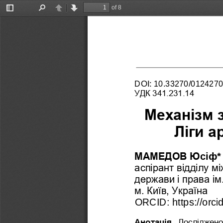
of 8
Toggle
Find
Previous
Next
Sidebar
DOI
: 
10.33270/
012427
УДК 341.231.14
Механізм 
Ліги а
МАМЕДОВ Юсіф
*
аспірант відділу м
держави
і права ім
м. Київ, Україна 
ORCID: https://orci
Анотація.
Досліджено 