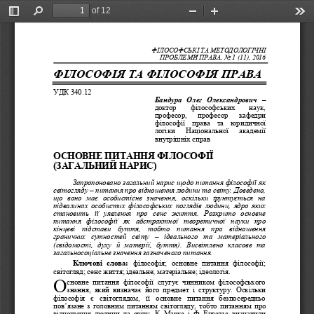
of 12
Toggle
Find
Zoom
Zoom
Too
Sidebar
Out
In
ФІЛОСОФСЬКІ ТА МЕТОД
ОЛОГІЧНІ 
ПРОБЛЕМИ ПРАВА
, No 
1 (11)
, 201
6
ФІЛОСОФІЯ ТА ФІЛОСОФІЯ ПРАВА
УДК 340.12
Бандура  Олег  Олександрович
–
доктор 
філософських 
наук, 
професор,     професор     кафедри 
філософії   права   та   юридичної 
логіки     Національної     академії 
внутрішніх справ
ОСНОВНЕ ПИТАННЯ ФІЛО
СОФІЇ 
(ЗАГАЛЬНИЙ НАРИС)
Запропоновано 
загальний нарис щодо питання філософії як 
світогляду 
–
питання про відношення людини та світу. Доведено, 
що  воно  має  особистісне  значення,  оскільки  ґрунтується  на 
підвалинах особистих філософських поглядів людини, ядро яких 
становить  її  уявлення  про  сенс  ж
иття.  Розкрито  основне 
питання  філософії  як  абстрактної  теоретичної  науки  про 
кінцеві  підстави  буття,  тобто  питання  про  відношення 
граничних  сутностей  світу 
–
ідеального  та  матеріального 
(свідомості,  духу  й  матерії,  буття).  Висвітлено  класове  та 
загальносо
ціальне значення зазначеного питання.
Ключові  слова:
філософія;  основне  питання  філософії; 
світогляд; сенс життя; ідеальне; матеріальне; ідеологія. 
О
сновне  питання  філософії  слугує  чинником  філософського 
знання,  який  визначає  його  предмет  і  структуру.  Ос
кільки 
філософія   є   світоглядом,   її   основне   питання  безпосередньо 
пов’язане  з  головним  питанням  світогляду,  тобто  питанням  про 
відношення  людини  та  світу.  К.
Маркс  і  Ф.
Енгельс  визначили 