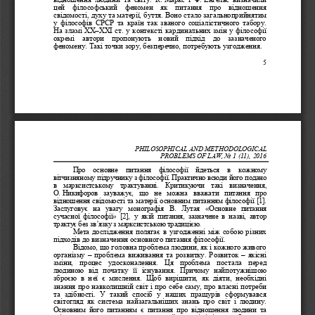
цей   філософський   феномен   як   питання   про   відношення 
свідомості, духу та
матерії, буття. Воно стало загальноприйнятим 
у  філософів  СРСР  та  країн  так  званого  соціалістичного  табору. 
На зламі ХХ
–
ХХІ ст. у контексті  кардинальних змін у філософії 
окремі   автори   пропонують   новий   підхід   до   зазначеного 
феномену. Такі точки зору, безпер
ечно, потребують узгодження.
5
PHILOSOPHICAL AND ME
THODOLOGICAL
PROBLEMS OF LAW
, No 1 (11), 2016
Про   основне   питання   філософії   йдеться   в   кожному 
вітчизняному підручнику з філософії. Практично всюди його подано 
в   марксистському   трактуванні.   Критикуючи   такі   визначення, 
О.
Никифоров   зауважує,   що   не   можна   вважати   питання   про 
в
ідношення свідомості та матерії основним питанням філософії [1]. 
Заслуговує  на   увагу  монографія   В.  Лутая   «Основне  питання 
сучасної  філософії»  [2],  у  якій  питання,  зазначене  в  назві,  автор 
трактує без зв’язку з марксистською традицією.
Мета  дослідження  поля
гає в  узгодженні  між  собою  різних 
підходів до визначення основного питання філософії.
Відомо, що головна проблема людини, як і кожного живого 
організму 
–
проблема  виживання  та  розвитку.  Розвиток 
–
якісні 
зміни,   процес   удосконалення.   Ця   проблема   постала   пер
ед 
людиною  від  початку  її  існування.  Причому  найпотужнішою 
зброєю  в  неї  є  мислення.  Щоб  вирішити,  як  діяти,  необхідні 
знання про навколишній світ і про себе саму, про власні потреби 
та  здібності.  У  такий  спосіб  у  наших  пращурів  сформувався 
світогляд  як  сис
тема  найзагальніших  знань  про  світ  і  людину. 
Основним  його  питанням  є  питання  про  відношення  людини  та 