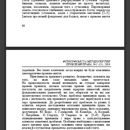
Ін
шими   словами
,   змінити   необхідно   не   просто   інституції, 
органи,  посадовців, 
свідками  чого  є  сучасники.
Перетворення 
мають стосуватися глибинних засад правового буття, передусім 
світоглядних  устано
вок,  кодів  і  стереотипів  мислення  [1
–
3]. 
Ідеться про новий фундамент для будівлі, якою є правове життя 
60
ФІЛОСОФСЬКІ ТА МЕТОД
ОЛОГІЧНІ 
ПРОБЛЕМИ ПРАВА
, No 
1 (11)
, 201
6
українців.  Без  таких  ключових  засад  навряд  чи  буде  можливим 
демократичне правове життя.
Ефективність правового розвитку, безперечно, залежить від 
того, 
н
а 
яких 
саме 
вихідних 
ідеях 
ґрунтується. 
На   правосвідомість   людей   впливають   не   стільки   конкретні 
правові   приписи,   скільки   загальні   правові   ідеї,   положення, 
постулати,  що  закріплюють  певну
ієрархію  цінностей,  низку 
фундаментальних  цінностей,  які  має  оберіга
ти  та  на  які  має 
орієнтуватися  суспільство.  Отже,  проблема  принципів  права,  їх 
роль і значущість для правового розвитку має перебувати в полі 
зору  правознавців.  До  розроблення  цієї  проблеми  та  різних  її 
аспектів,  зокрема  дослідження  загальних  принципів  пра
ва,  їх 
ціннісного виміру, принципу верховенства права, його складових,  
долучилися   Ю.
Білас,   С.
Головатий,   М.
Козюбра,   А.
Колодій, 
С.
Погрібняк,   О.
Старчук,   О.
Уварова   та   ін.   [3
–
9].   Проте 
співвідношення   принципів   і   норм   права   є   малодослідженим 
аспектом заз
наченої проблеми. Особливо необхідним є висвітлення 
цього  питання  кр
ізь  призму  основних  типів  право
розуміння,  що
власне й слугуватиме предметом дослідження в цій статті.