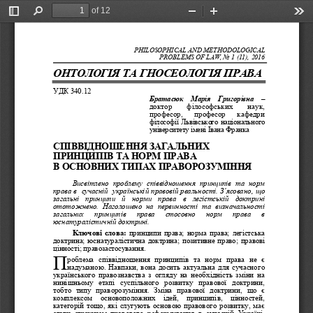
of 12
Toggle
Find
Zoom
Zoom
Too
Sidebar
Out
In
PHILOSOPHICAL AND ME
THODOLOGICAL
PROBLEMS OF LAW
, No 1 (11), 2016
ОНТОЛОГІЯ ТА ГНОСЕОЛОГІЯ ПРАВА
УДК 340.12
Братасюк
Марія  Григорівна
–
доктор 
філософських 
наук, 
проф
есор,     професор     кафедри
філософії Львівського національного 
університету імені Івана Франка
СПІВВІДНОШЕННЯ ЗАГАЛЬНИХ 
ПРИНЦИПІВ ТА НОРМ ПРАВА 
В ОСНОВНИХ ТИПАХ ПРАВОРОЗУМІННЯ 
Висвітлено  проблему  співвідношення  принципів  та  норм 
права в  сучасній  українські
й правовій реальності. З’ясовано, що 
загальні  принципи  й  норми  права  в  легістській  доктрині 
ототожнено.  Наголошено  на  первинності  та  визначальності 
загальних   принципів   права   стосовно   норм   права   в 
юснатуралістичній доктрині.
Ключові  слова:
принципи  права;  н
орма  права;  легістська 
доктрина;  юснатуралістична  доктрина;  позитивне  право;  правові 
цінності; правозастосування.
П
роблема  співвідношення  принципів  та  норм  права  не  є 
надуманою.  Навпаки,  вона  досить  актуальна  для  сучасного 
українського  правознавства  з  огл
яду  на  необхідність  зміни  на 
нинішньому  етапі  суспільного  розвитку  правової  доктрини, 
тобто  типу  праворозуміння.  Зміна  правової  доктрини,  що  є 
комплексом
основоположних    ідей,   принципів,   цінностей, 
категорій  тощо,  які  слугують  основою  правового  розвитку,  ма
є 
стати  стрижнем  правового  реформування  в  сучасній  Україні. 