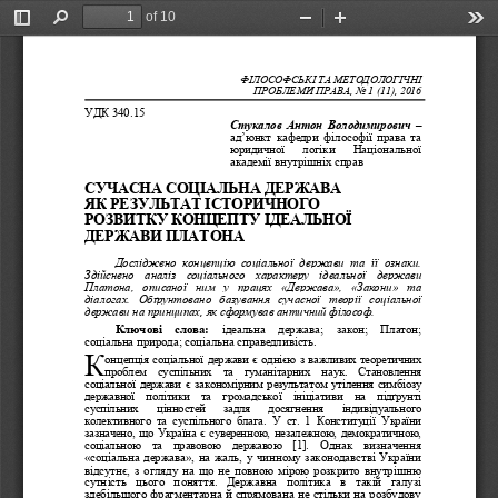
of 10
Toggle
Find
Zoom
Zoom
Too
Sidebar
Out
In
ФІЛОСОФСЬКІ ТА МЕТОД
ОЛОГІЧНІ 
ПРОБЛЕМИ ПРАВА
, No 
1 (11)
, 201
6
УДК
340.15
Стукалов Антон Володимирович
–
ад’юнкт  кафедри  філософії  права  та 
юридичної     логіки     Національної 
академії внутрішніх справ
СУЧАСНА СОЦІАЛЬНА ДЕРЖАВА 
ЯК РЕЗУЛЬТАТ ІСТОРИЧНОГО 
РОЗВИТКУ КОНЦЕПТУ ІДЕАЛЬНОЇ 
ДЕРЖАВИ ПЛАТОНА
Досліджен
о  концепцію  соціальної  держави  та  її  ознаки. 
Здійснено  аналіз  соціального  характеру  ідеальної  держави 
Платона,  описаної  ним  у  працях 
«
Держава
»
, 
«
Закони
»
та 
діалогах.  Обґрунтовано  базування  сучасної  теорії  соціальної 
держави на принципах, 
як 
сформ
ував
антич
ни
й
філософ.
Ключові  слова: 
ідеальна    держава;    закон;    Платон; 
соціальна природа; соціальна справедливість.
К
онцепція соціальної держави є однією з важливих теоретичних 
проблем   суспільних   та   гуманітарних   наук.   Становлення 
соціальної  держави  є  закономірним 
результатом  утілення  симбіозу 
державної   політики   та   громадської   ініціативи   на 
підґрунт
і 
суспільних     цінностей     задля     досягнення     індивідуального 
колективного  та  суспільного  блага.  У  ст.  1  Конституції  України 
зазначено, що Ук
раїна є суверенною, незалежною, демократичною, 
соціальною   та   правовою   державою   [1].
Однак   визначення 
«соціальна держава», на жаль, у чинному законодавстві України 
відсутнє,  з  огляду  на  що  не  повною  мірою  розкрито  внутрішню 
сутність   цього   поняття.   Державна 
політика   в   такій   галузі 
здебільшого фрагментарна й спрямована не стільки на розбудову 