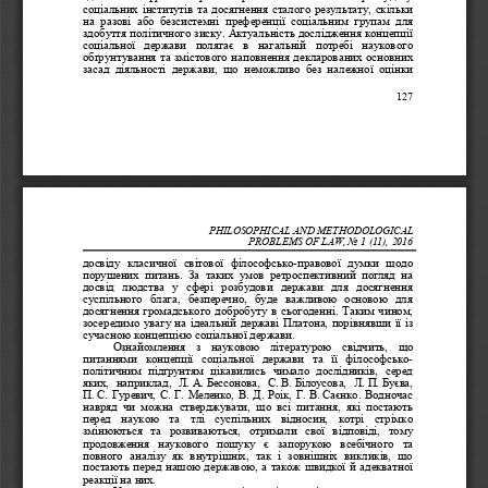
соціальних  інститутів  та  досягнення  сталого  результату,  скільки 
на  разові  або  безсистемні  преференції  соціальним  групам  для 
здобуття політичного зиску. Актуальність дослі
дження концепції 
соціальної   держави   полягає   в   нагальній   потребі   наукового 
обґрунтування та змістового наповнення декларованих основних 
засад  діяльності  держави,  що  неможливо  без  належної  оцінки 
127
PHILOSOPHICAL AND ME
THODOLOGICAL
PROBLEMS OF LAW
, No 1 (11), 2016
досвіду  класичної  світової  філософсько
-
правової  думки  щодо 
пор
ушених  питань.  За  таких  умов  ретроспективний  погляд  на 
досвід  людства  у  сфері  розбудови  держави  для  досягнення 
суспільного  блага
,
без
перечно,
буде  важливою  основою  для 
досягнення  громадського  добробуту  в  сьогоденні.  Таким  чином, 
зосередимо увагу на ідеальн
ій державі Платона, порівнявши її із 
сучасною концепцією соціальної держави.  
Ознайомлення   з   науковою   літературою   свідчить,   що 
питаннями  концепції  соціальної  держави  та  її  філософсько
-
політичним  підґрунтям  цікавились  чимало  дослідників,  серед 
яких,  наприк
лад,  Л.
А.
Бессонова,  С.
В.
Білоусова,  Л.
П.
Буєва,
П.
С. Гуревич, 
С. Г. Меленко, 
В. Д. Роік, Г.
В.
Саєнко. Водночас 
навряд  чи  можна  стверджувати,  що  всі  питання,  які  постають 
перед   наукою   та   тлі   суспільних   відносин,   котрі   стрімко 
змінюються  та  розвиваютьс
я,  отримали  свої  відповіді,  тому 
продовження   наукового   пошуку   є   запорукою   всебічного   та 
повного  аналізу  як  внутрішніх,  так  і  зовнішніх  викликів,  що 
постають перед нашою державою, а також швидкої й адекватної 
реакції на них. 