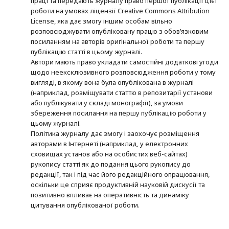
праці та передають журналу право першої публікації цієї
роботи на умовах ліцензії Creative Commons Attribution
License, яка дає змогу іншим особам вільно
розповсюджувати опубліковану працю з обов’язковим
посиланням на авторів оригінальної роботи та першу
публікацію статті в цьому журналі.
Автори мають право укладати самостійні додаткові угоди
щодо неексклюзивного розповсюдження роботи у тому
вигляді, в якому вона була опублікована в журналі
(наприклад, розміщувати статтю в репозитарії установи
або публікувати у складі монографії), за умови
збереження посилання на першу публікацію роботи у
цьому журналі.
Політика журналу дає змогу і заохочує розміщення
авторами в Інтернеті (наприклад, у електронних
сховищах установ або на особистих веб-сайтах)
рукопису статті як до подання цього рукопису до
редакції, так і під час його редакційного опрацювання,
оскільки це сприяє продуктивній науковій дискусії та
позитивно впливає на оперативність та динаміку
цитування опублікованої роботи.