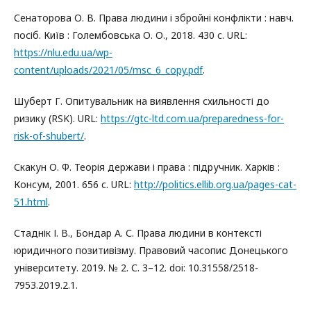
Сенаторова О. В. Права людини і збройні конфлікти : навч.
посіб. Київ : Голембовська О. О., 2018. 430 c. URL:
https://nlu.edu.ua/wp-
content/uploads/2021/05/msc_6_copy.pdf
.
Шуберт Г. Опитувальник на виявлення схильності до
ризику (RSK). URL:
https://gtc-ltd.com.ua/preparedness-for-
risk-of-shubert/
.
Скакун О. Ф. Теорія держави і права : підручник. Харків :
Консум, 2001. 656 с. URL:
http://politics.ellib.org.ua/pages-cat-
51.html
.
Стаднік І. В., Бондар А. С. Права людини в контексті
юридичного позитивізму. Правовий часопис Донецького
університету. 2019. № 2. С. 3–12. doi: 10.31558/2518-
7953.2019.2.1.