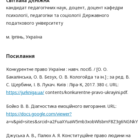
Світлана ДЄНІЖНА
кандидат педагогічних наук, доцент, доцент кафедри
психології, педагогіки та соціології Державного
податкового університету
м. Ірпінь, Україна
Посилання
Конкурентне право України : навч. посіб. / [О. О.
Бакалінська, О. В. Безух, О. В. Кологойда та ін.] ; за ред. В.
С. Щербини, І. В. Лукач. Київ : Ліра-К, 2017. 380 с. URL:
https://jurkniga.ua/
contents/konkurentne-pravo-ukrayini.pdf.
Бойко В. В. Діагностика емоційного вигорання. URL:
https://docs.google.com/viewer?
a=v&pid=sites&srcid=a2FuaXYuaW5mb3xobWlsbmF8Z3g6NGNk
Джуська А. В., Палюх А. Я. Конституційне право людини на