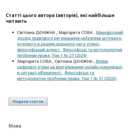
Статті цього автора (авторів), які найбільше
читають
Світлана ДЄНІЖНА , Маргарита СОВА ,
Міжнародний
досвід правового регулювання небезпеки штучного
інтелекту в реаліях воєнного часу: етико-
філософський аспект
,
Філософські та методологічні
проблеми права: Том 1 № 27 (2024)
Маргарита СОВА , Світлана ДЄНІЖНА ,
Вплив
цифрової етики на врегулювання онлайн-комунікації
в ситуації кіберагресії
,
Філософські та
методологічні проблеми права: Том 1 № 31 (2026)
Подати статтю
Мова