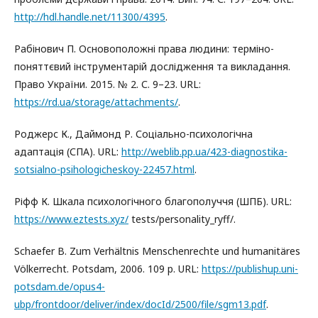
http://hdl.handle.net/11300/4395
.
Рабінович П. Основоположні права людини: терміно-
поняттєвий інструментарій дослідження та викладання.
Право України. 2015. № 2. С. 9–23. URL:
https://rd.ua/storage/attachments/
.
Роджерс К., Даймонд Р. Соціально-психологічна
адаптація (СПА). URL:
http://weblib.pp.ua/423-diagnostika-
sotsialno-psihologicheskoy-22457.html
.
Ріфф К. Шкала психологічного благополуччя (ШПБ). URL:
https://www.eztests.xyz/
tests/personality_ryff/.
Schaefer B. Zum Verhältnis Menschenrechte und humanitäres
Völkerrecht. Potsdam, 2006. 109 p. URL:
https://publishup.uni-
potsdam.de/opus4-
ubp/frontdoor/deliver/index/docId/2500/file/sgm13.pdf
.