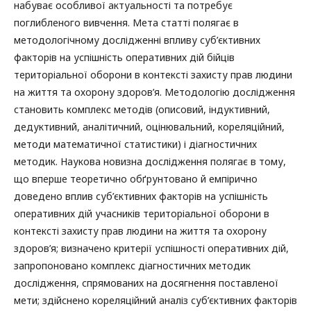
набуває особливої актуальності та потребує
поглибленого вивчення. Мета статті полягає в
методологічному дослідженні впливу суб’єктивних
факторів на успішність оперативних дій бійців
територіальної оборони в контексті захисту прав людини
на життя та охорону здоров’я. Методологію дослідження
становить комплекс методів (описовий, індуктивний,
дедуктивний, аналітичний, оцінювальний, кореляційний,
методи математичної статистики) і діагностичних
методик. Наукова новизна дослідження полягає в тому,
що вперше теоретично обґрунтовано й емпірично
доведено вплив суб’єктивних факторів на успішність
оперативних дій учасників територіальної оборони в
контексті захисту прав людини на життя та охорону
здоров’я; визначено критерії успішності оперативних дій,
запропоновано комплекс діагностичних методик
дослідження, спрямованих на досягнення поставленої
мети; здійснено кореляційний аналіз суб’єктивних факторів