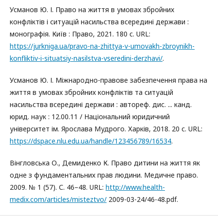
Усманов Ю. І. Право на життя в умовах збройних
конфліктів і ситуацій насильства всередині держави :
монографія. Київ : Право, 2021. 180 с. URL:
https://jurkniga.ua/pravo-na-zhittya-v-umovakh-zbroynikh-
konfliktiv-i-situatsiy-nasilstva-vseredini-derzhavi/
.
Усманов Ю. І. Міжнародно-правове забезпечення права на
життя в умовах збройних конфліктів та ситуацій
насильства всередині держави : автореф. дис. ... канд.
юрид. наук : 12.00.11 / Національний юридичний
університет ім. Ярослава Мудрого. Харків, 2018. 20 с. URL:
https://dspace.nlu.edu.ua/handle/123456789/16534
.
Вінгловська О., Демиденко К. Право дитини на життя як
одне з фундаментальних прав людини. Медичне право.
2009. № 1 (57). С. 46–48. URL:
http://www.health-
medix.com/articles/misteztvo/
2009-03-24/46-48.pdf.