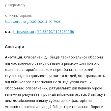
університету
м. Ірпінь, Україна
https://orcid.org/0000-0002-3190-7903
https://doi.org/10.33270/01232502.50
DOI:
Анотація
Анотація.
Оперативні дії бійців територіальної оборони
під час воєнного стану пов’язані з ризиком для їхнього
життя та здоров’я, а також передбачають високий
ступінь відповідальності за життя людей, які страждають
від військового вторгнення Росії. Від успішності їх
оборонних, оперативних, рятувальних дій певною мірою
залежить результат протидії військовій агресії. У зв’язку з
цим дослідження впливу суб’єктивних факторів на
успішність оперативних дій бійців територіальної борони