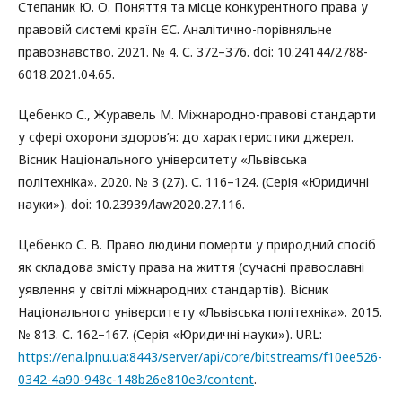
Степаник Ю. О. Поняття та місце конкурентного права у
правовій системі країн ЄС. Аналітично-порівняльне
правознавство. 2021. № 4. С. 372–376. doi: 10.24144/2788-
6018.2021.04.65.
Цебенко С., Журавель М. Міжнародно-правові стандарти
у сфері охорони здоров’я: до характеристики джерел.
Вісник Національного університету «Львівська
політехніка». 2020. № 3 (27). С. 116–124. (Серія «Юридичні
науки»). doi: 10.23939/law2020.27.116.
Цебенко С. В. Право людини померти у природний спосіб
як складова змісту права на життя (сучасні православні
уявлення у світлі міжнародних стандартів). Вісник
Національного університету «Львівська політехніка». 2015.
№ 813. С. 162–167. (Серія «Юридичні науки»). URL:
https://ena.lpnu.ua:8443/server/api/core/bitstreams/f10ee526-
0342-4a90-948c-148b26e810e3/content
.