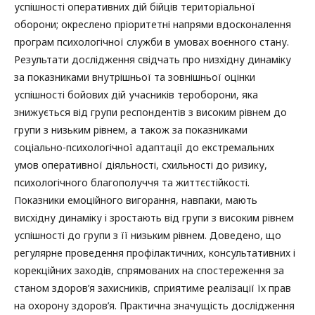
успішності оперативних дій бійців територіальної
оборони; окреслено пріоритетні напрями вдосконалення
програм психологічної служби в умовах воєнного стану.
Результати дослідження свідчать про низхідну динаміку
за показниками внутрішньої та зовнішньої оцінки
успішності бойових дій учасників тероборони, яка
знижується від групи респондентів з високим рівнем до
групи з низьким рівнем, а також за показниками
соціально-психологічної адаптації до екстремальних
умов оперативної діяльності, схильності до ризику,
психологічного благополуччя та життєстійкості.
Показники емоційного вигорання, навпаки, мають
висхідну динаміку і зростають від групи з високим рівнем
успішності до групи з її низьким рівнем. Доведено, що
регулярне проведення профілактичних, консультативних і
корекційних заходів, спрямованих на спостереження за
станом здоров’я захисників, сприятиме реалізації їх прав
на охорону здоров’я. Практична значущість дослідження