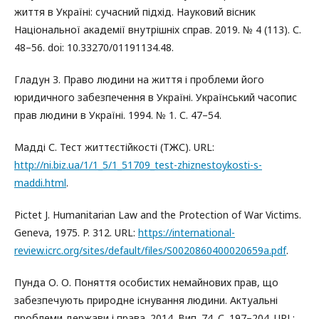
життя в Україні: сучасний підхід. Науковий вісник
Національної академії внутрішніх справ. 2019. № 4 (113). С.
48–56. doi: 10.33270/01191134.48.
Гладун З. Право людини на життя і проблеми його
юридичного забезпечення в Україні. Український часопис
прав людини в Україні. 1994. № 1. С. 47–54.
Мадді С. Тест життєстійкості (ТЖС). URL:
http://ni.biz.ua/1/1_5/1_51709_test-zhiznestoykosti-s-
maddi.html
.
Pictet J. Humanitarian Law and the Protection of War Victims.
Geneva, 1975. P. 312. URL:
https://international-
review.icrc.org/sites/default/files/S0020860400020659a.pdf
.
Пунда О. О. Поняття особистих немайнових прав, що
забезпечують природне існування людини. Актуальні
проблеми держави і права. 2014. Вип. 74. С. 197–204. URL: