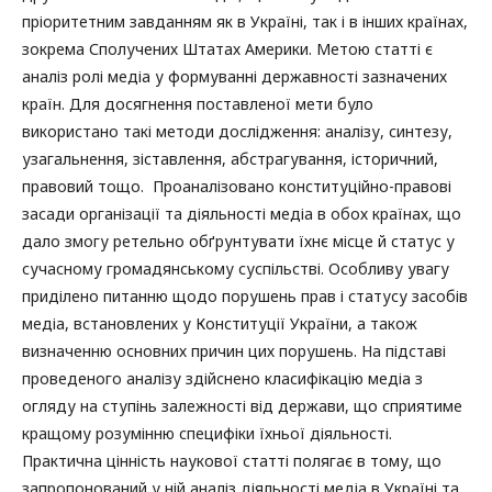
пріоритетним завданням як в Україні, так і в інших країнах,
зокрема Сполучених Штатах Америки. Метою статті є
аналіз ролі медіа у формуванні державності зазначених
країн. Для досягнення поставленої мети було
використано такі методи дослідження: аналізу, синтезу,
узагальнення, зіставлення, абстрагування, історичний,
правовий тощо. Проаналізовано конституційно-правові
засади організації та діяльності медіа в обох країнах, що
дало змогу ретельно обґрунтувати їхнє місце й статус у
сучасному громадянському суспільстві. Особливу увагу
приділено питанню щодо порушень прав і статусу засобів
медіа, встановлених у Конституції України, а також
визначенню основних причин цих порушень. На підставі
проведеного аналізу здійснено класифікацію медіа з
огляду на ступінь залежності від держави, що сприятиме
кращому розумінню специфіки їхньої діяльності.
Практична цінність наукової статті полягає в тому, що
запропонований у ній аналіз діяльності медіа в Україні та