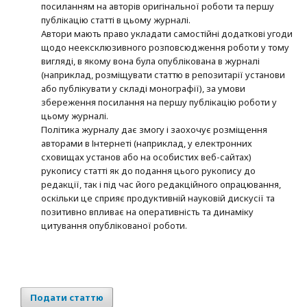
посиланням на авторів оригінальної роботи та першу
публікацію статті в цьому журналі.
Автори мають право укладати самостійні додаткові угоди
щодо неексклюзивного розповсюдження роботи у тому
вигляді, в якому вона була опублікована в журналі
(наприклад, розміщувати статтю в репозитарії установи
або публікувати у складі монографії), за умови
збереження посилання на першу публікацію роботи у
цьому журналі.
Політика журналу дає змогу і заохочує розміщення
авторами в Інтернеті (наприклад, у електронних
сховищах установ або на особистих веб-сайтах)
рукопису статті як до подання цього рукопису до
редакції, так і під час його редакційного опрацювання,
оскільки це сприяє продуктивній науковій дискусії та
позитивно впливає на оперативність та динаміку
цитування опублікованої роботи.
Подати статтю