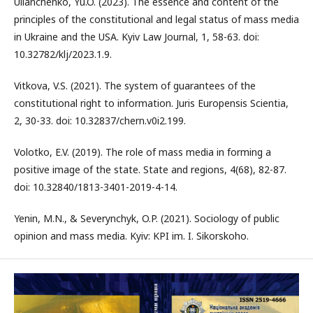
Ulianchenko, Yu.O. (2023). The essence and content of the
principles of the constitutional and legal status of mass media
in Ukraine and the USA. Kyiv Law Journal, 1, 58-63. doi:
10.32782/klj/2023.1.9.
Vitkova, V.S. (2021). The system of guarantees of the
constitutional right to information. Juris Europensis Scientia,
2, 30-33. doi: 10.32837/chern.v0i2.199.
Volotko, E.V. (2019). The role of mass media in forming a
positive image of the state. State and regions, 4(68), 82-87.
doi: 10.32840/1813-3401-2019-4-14.
Yenin, M.N., & Severynchyk, O.P. (2021). Sociology of public
opinion and mass media. Kyiv: KPI im. I. Sikorskoho.