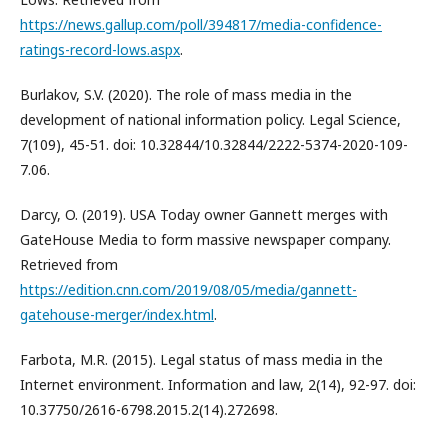
https://news.gallup.com/poll/394817/media-confidence-
ratings-record-lows.aspx
.
Burlakov, S.V. (2020). The role of mass media in the
development of national information policy. Legal Science,
7(109), 45-51. doi: 10.32844/10.32844/2222-5374-2020-109-
7.06.
Darcy, O. (2019). USA Today owner Gannett merges with
GateHouse Media to form massive newspaper company.
Retrieved from
https://edition.cnn.com/2019/08/05/media/gannett-
gatehouse-merger/index.html
.
Farbota, M.R. (2015). Legal status of mass media in the
Internet environment. Information and law, 2(14), 92-97. doi:
10.37750/2616-6798.2015.2(14).272698.