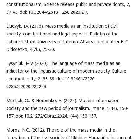
constitutionalism. Science release public and private rights, 2,
37-43. doi: 10.32844/2618-1258.2020.2.7.
Liudvyk, I.V. (2016). Mass media as an institution of civil
society: constitutional and legal aspects. Bulletin of the
Luhansk State University of Internal Affairs named after E. O.
Didorenko, 4(76), 25-30.
Lysyniuk, M.V. (2020). The language of mass media as an
indicator of the linguistic culture of modern society. Culture
and modernity, 2, 33-38. doi: 10.32461/2226-
0285.2.2020.222243.
Mitchuk, O., & Horbenko, H. (2024). Modern information
society and the new period of journalism. Image, 1(44), 150-
157. doi: 10.21272/Obraz.2024.1(44)-150-157.
Moroz, N.O. (2012). The role of the mass media in the
formation of the civil society of Ukraine. Humanitarian journal,