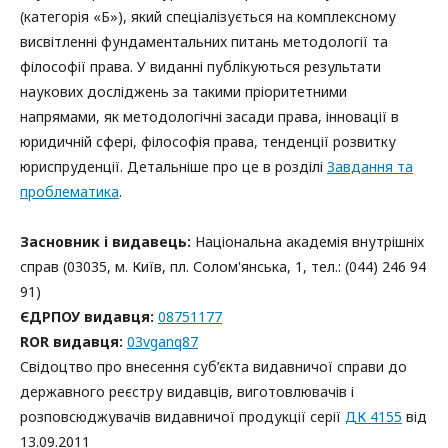
(категорія «Б»), який спеціалізується на комплексному
висвітленні фундаментальних питань методології та
філософії права. У виданні публікуються результати
наукових досліджень за такими пріоритетними
напрямами, як методологічні засади права, інновації в
юридичній сфері, філософія права, тенденції розвитку
юриспруденції. Детальніше про це в розділі
Завдання та
проблематика
.
Засновник і видавець:
Національна академія внутрішніх
справ (03035, м. Київ, пл. Солом'янська, 1, тел.: (044) 246 94
91)
ЄДРПОУ видавця:
08751177
ROR видавця:
03vganq87
Свідоцтво про внесення суб’єкта видавничої справи до
державного реєстру видавців, виготовлювачів і
розповсюджувачів видавничої продукції серії
ДК 4155
від
13.09.2011