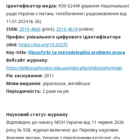
Ідентифікатор медіа:
R30-02449 (рішення Національної
ради України з питань телебачення і радіомовлення від
11.01.2024 № 26)
ISSN:
2519-4666
(print);
2519-4674
(online)
Префікс унікального цифрового ідентифікатора
(doi):
https://doi.org/10.33270
Key-title:
Fìlosofs
ʹ
k
ì
ta metodolog
ìč
n
ì
problemi prava
Вебсайт журналу:
https://philosophy.navs.edu.ua/index.php/philosophy/main
Рік заснування:
2011
Мови видання:
українська, англійська
Періодичність:
2 рази на рік
Науковий статус журналу
Відповідно до наказу МОН України від 11 червня 2026
року № 928, журнал включено до Переліку наукових
фахових видань України з присвоєнням категорії «Б».