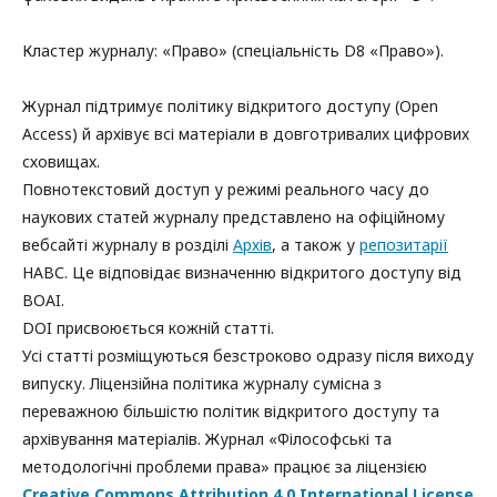
Кластер журналу: «Право» (спеціальність D8 «Право»).
Журнал підтримує політику відкритого доступу (Open
Access) й архівує всі матеріали в довготривалих цифрових
сховищах.
Повнотекстовий доступ у режимі реального часу до
наукових статей журналу представлено на офіційному
вебсайті журналу в розділі
Архів
, а також у
репозитарії
НАВС. Це відповідає визначенню відкритого доступу від
BOAI.
DOI присвоюється кожній статті.
Усі статті розміщуються безстроково одразу після виходу
випуску. Ліцензійна політика журналу сумісна з
переважною більшістю політик відкритого доступу та
архівування матеріалів. Журнал «Філософські та
методологічні проблеми права» працює за ліцензією
Creative Commons Attribution 4.0 International License