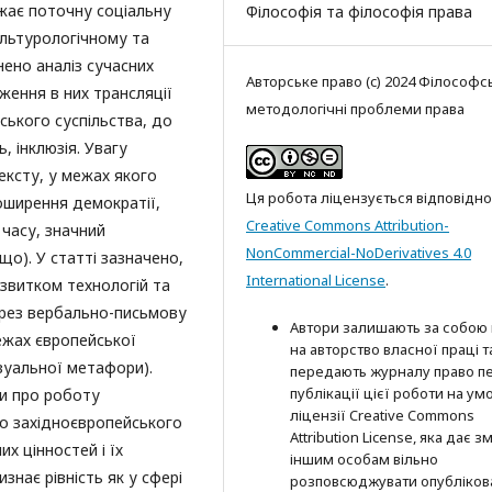
жає поточну соціальну
Філософія та філософія права
ультурологічному та
ено аналіз сучасних
Авторське право (c) 2024 Філософсь
ження в них трансляції
методологічні проблеми права
ського суспільства, до
, інклюзія. Увагу
ексту, у межах якого
Ця робота ліцензується відповідно
поширення демократії,
Creative Commons Attribution-
 часу, значний
NonCommercial-NoDerivatives 4.0
що). У статті зазначено,
International License
.
звитком технологій та
через вербально-письмову
Автори залишають за собою
ежах європейської
на авторство власної праці т
зуальної метафори).
передають журналу право п
публікації цієї роботи на ум
ли про роботу
ліцензії Creative Commons
о західноєвропейського
Attribution License, яка дає з
х цінностей і їх
іншим особам вільно
знає рівність як у сфері
розповсюджувати опубліков