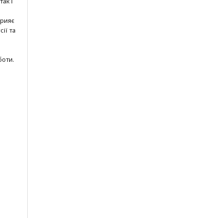
так і
прияє
ії та
боти.