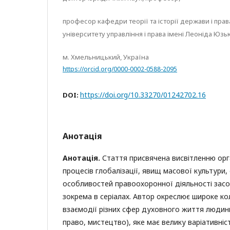
професор кафедри теорії та історії держави і пр
університету управління і права імені Леоніда Юзь
м. Хмельницький, Україна
https://orcid.org/0000-0002-0588-2095
https://doi.org/10.33270/01242702.16
DOI:
Анотація
Анотація.
Стаття присвячена висвітленню орг
процесів глобалізації, явищ масової культури, 
особливостей правоохоронної діяльності засо
зокрема в серіалах. Автор окреслює широке ко
взаємодії різних сфер духовного життя людини
право, мистецтво), яке має велику варіативні