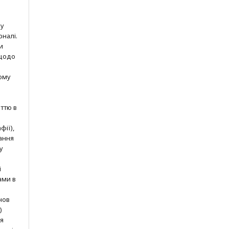
шу
рналі.
и
 щодо
ому
ттю в
фії),
ання
у
і
ами в
нов
)
ня