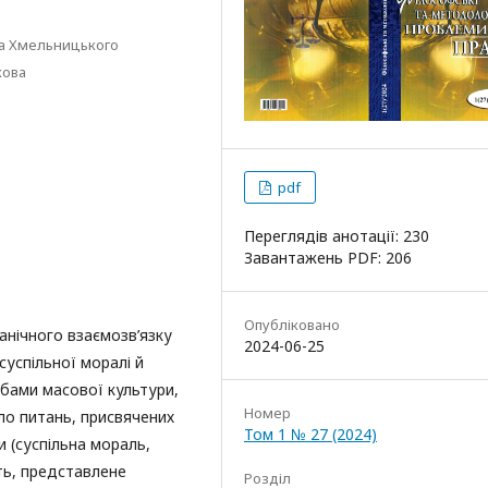
ава Хмельницького
кова
pdf
Переглядів анотації: 230
Завантажень PDF: 206
Опубліковано
анічного взаємозв’язку
2024-06-25
суспільної моралі й
бами масової культури,
Номер
ло питань, присвячених
Том 1 № 27 (2024)
 (суспільна мораль,
сть, представлене
Розділ