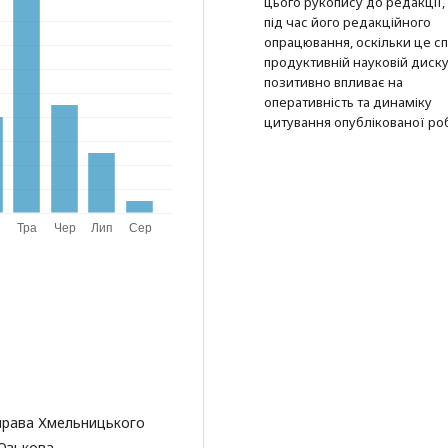
цього рукопису до редакції, 
під час його редакційного
опрацювання, оскільки це с
продуктивній науковій дискус
позитивно впливає на
оперативність та динаміку
цитування опублікованої ро
 права Хмельницького
 Юзькова