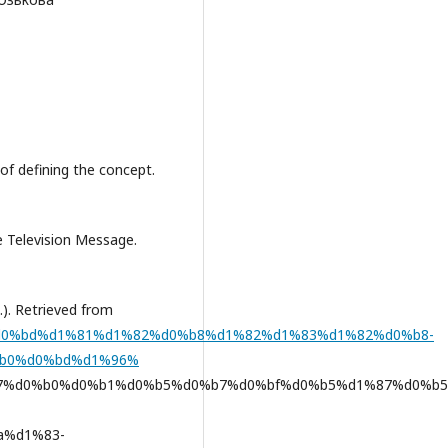
 of defining the concept.
he Television Message.
d.). Retrieved from
d1%96%d0%bd%d1%81%d1%82%d0%b8%d1%82%d1%83%d1%82%d0%b8-
b0%d0%bd%d1%96%
7%d0%b0%d0%b1%d0%b5%d0%b7%d0%bf%d0%b5%d1%87%d0%b5
a%d1%83-