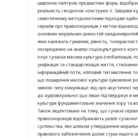
широкою палітрою предметних форм, відобра
реальність і водночас конструює її. Завдяки к
семіотичному методологічним підходам здійсн
серіалів про правоохоронців з метою віднаход
основних моральних цінностей західноєвропей
яких належать гуманізм, рівність, толерантність
зосереджено на аналізі соціокультурного конт
існує сучасна масова культура (глобалізація, 
уніфікація та стандартизація життя, стискання
інформаційний потік, кліповий тип мислення то
що поширення масової культури зумовлене ро
зміною типу комунікації: від оро-акустичної 
до аудіовізуальної (що лише підтверджує в м
культури фундаментальне значення зору та ві
Також акцентовано на тому, що сучасні серіа
правоохоронців відображають реалії сучасног
суспільства, яке шляхом утвердження моральни
правового забезпечення долає страх іншого; ви