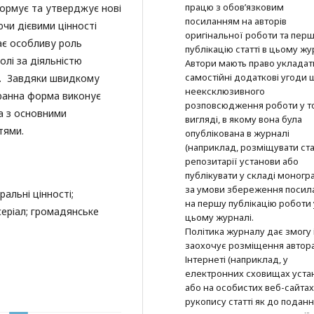
працю з обов’язковим
формує та утверджує нові
посиланням на авторів
ючи дієвими цінності
оригінальної роботи та пер
ає особливу роль
публікацію статті в цьому жу
олі за діяльністю
Автори мають право укладат
самостійні додаткові угоди
х. Завдяки швидкому
неексклюзивного
кранна форма виконує
розповсюдження роботи у т
а з основними
вигляді, в якому вона була
тями.
опублікована в журналі
(наприклад, розміщувати ста
репозитарії установи або
публікувати у складі моногра
за умови збереження посил
альні цінності;
на першу публікацію роботи 
серіал; громадянське
цьому журналі.
Політика журналу дає змогу 
заохочує розміщення автор
Інтернеті (наприклад, у
електронних сховищах уста
або на особистих веб-сайтах
рукопису статті як до подан