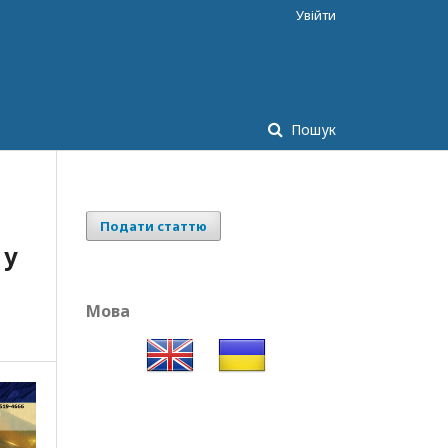
Увійти
Пошук
Подати статтю
 у
Мова