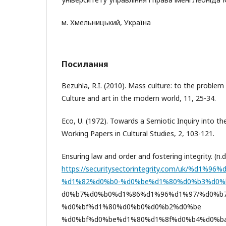
м. Хмельницький, Україна
Посилання
Bezuhla, R.I. (2010). Mass culture: to the problem
Culture and art in the modern world, 11, 25-34.
Eco, U. (1972). Towards a Semiotic Inquiry into t
Working Papers in Cultural Studies, 2, 103-121.
Ensuring law and order and fostering integrity. (n.
https://securitysectorintegrity.com/uk/%
%d1%82%d0%b0-%d0%be%d1%80%d0%b3%d0%
d0%b7%d0%b0%d1%86%d1%96%d1%97/%d0%b
%d0%bf%d1%80%d0%b0%d0%b2%d0%be
%d0%bf%d0%be%d1%80%d1%8f%d0%b4%d0%b