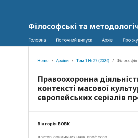
Філософські та методологі
Головна
Поточний випуск
Архів
Про ж
Home
/
Архіви
/
Том 1 № 27 (2024)
/
Філософія 
Правоохоронна діяльність
контексті масової культу
європейських серіалів пр
Вікторія ВОВК
доктор юридичних наук, професор,