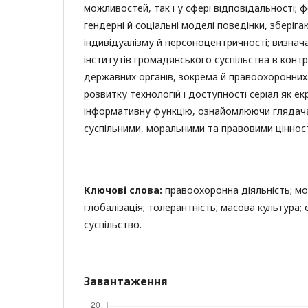
можливостей, так і у сфері відповідальності; 
гендерні й соціальні моделі поведінки, зберіга
індивідуалізму й персоноцентричності; визнач
інститутів громадянського суспільства в контр
державних органів, зокрема й правоохоронни
розвитку технологій і доступності серіал як е
інформативну функцію, ознайомлюючи глядач
суспільними, моральними та правовими ціннос
Ключові слова:
правоохоронна діяльність; мор
глобалізація; толерантність; масова культура; 
суспільство.
Завантаження