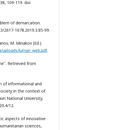
 38, 109-119. doi:
roblem of demarcation.
23/2617-1678.2019.3.85-99.
anov, M. Minakov (Ed.).
a/uploads/luman_web.pdf
.
ne". Retrieved from
on of informational and
society in the context of
vri National University,
20.4/12.
etic aspects of innovative
 humanitarian sciences,