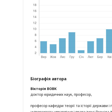
Біографія автора
Вікторія ВОВК
доктор юридичних наук, професор,
професор кафедри теорії та історії держави і
університету управління і права імені Леоніда