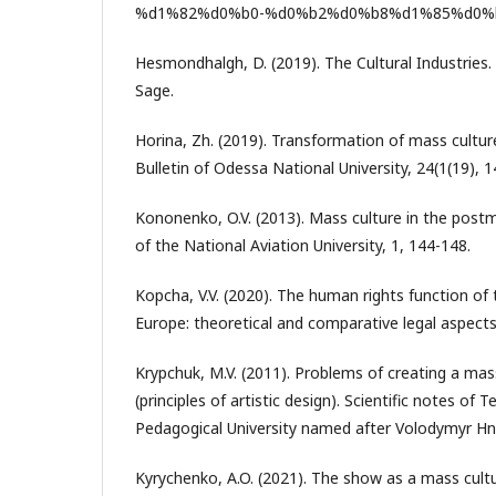
%d1%82%d0%b0-%d0%b2%d0%b8%d1%85%d0%
Hesmondhalgh, D. (2019). The Cultural Industries
Sage.
Horina, Zh. (2019). Transformation of mass cultu
Bulletin of Odessa National University, 24(1(19), 1
Kononenko, O.V. (2013). Mass culture in the postm
of the National Aviation University, 1, 144-148.
Kopcha, V.V. (2020). The human rights function of 
Europe: theoretical and comparative legal aspects
Krypchuk, M.V. (2011). Problems of creating a mas
(principles of artistic design). Scientific notes of 
Pedagogical University named after Volodymyr Hn
Kyrychenko, A.O. (2021). The show as a mass cul