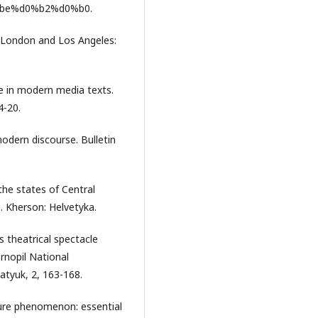
be%d0%b2%d0%b0.
. London and Los Angeles:
re in modern media texts.
4-20.
odern discourse. Bulletin
the states of Central
. Kherson: Helvetyka.
s theatrical spectacle
Ternopil National
atyuk, 2, 163-168.
ture phenomenon: essential