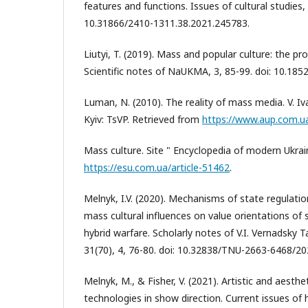
features and functions. Issues of cultural studies,
10.31866/2410-1311.38.2021.245783.
Liutyi, T. (2019). Mass and popular culture: the p
Scientific notes of NaUKMA, 3, 85-99. doi: 10.185
Luman, N. (2010). The reality of mass media. V. Iv
Kyiv: TsVP. Retrieved from
https://www.aup.com.u
Mass culture. Site " Encyclopedia of modern Ukrai
https://esu.com.ua/article-51462
.
Melnyk, I.V. (2020). Mechanisms of state regulati
mass cultural influences on value orientations of 
hybrid warfare. Scholarly notes of V.I. Vernadsky Ta
31(70), 4, 76-80. doi: 10.32838/TNU-2663-6468/20
Melnyk, M., & Fisher, V. (2021). Artistic and aesth
technologies in show direction. Current issues of