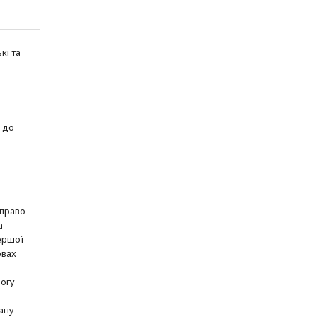
кі та
 до
 право
а
ершої
овах
могу
ану