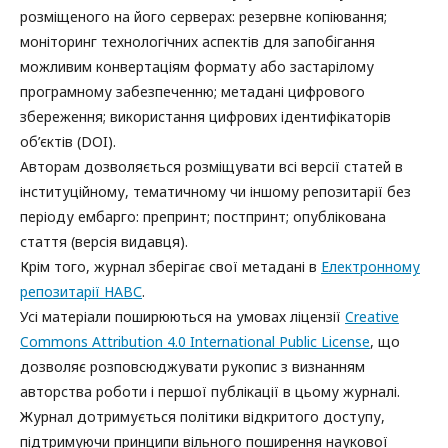
розміщеного на його серверах: резервне копіювання;
моніторинг технологічних аспектів для запобігання
можливим конвертаціям формату або застарілому
програмному забезпеченню; метадані цифрового
збереження; використання цифрових ідентифікаторів
об’єктів (DOI).
Авторам дозволяється розміщувати всі версії статей в
інституційному, тематичному чи іншому репозитарії без
періоду ембарго: препринт; постпринт; опублікована
стаття (версія видавця).
Крім того, журнал зберігає свої метадані в
Електронному
репозитарії НАВС
.
Усі матеріали поширюються на умовах ліцензії
Creative
Commons Attribution 4.0 International Public License
, що
дозволяє розповсюджувати рукопис з визнанням
авторства роботи і першої публікації в цьому журналі.
Журнал дотримується політики відкритого доступу,
підтримуючи принципи вільного поширення наукової