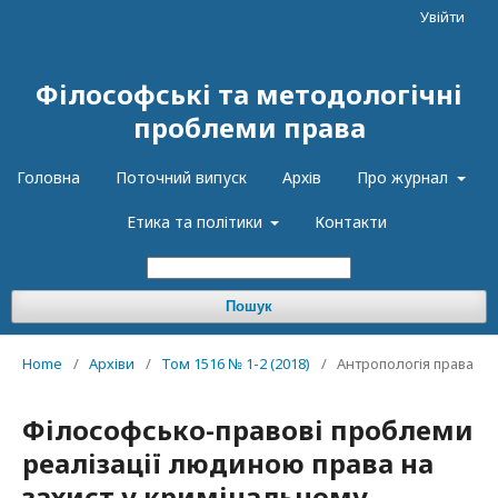
Увійти
Філософські та методологічні
проблеми права
Головна
Поточний випуск
Архів
Про журнал
Етика та політики
Контакти
Пошук
Home
/
Архіви
/
Том 1516 № 1-2 (2018)
/
Антропологія права
Філософсько-правові проблеми
реалізації людиною права на
захист у кримінальному