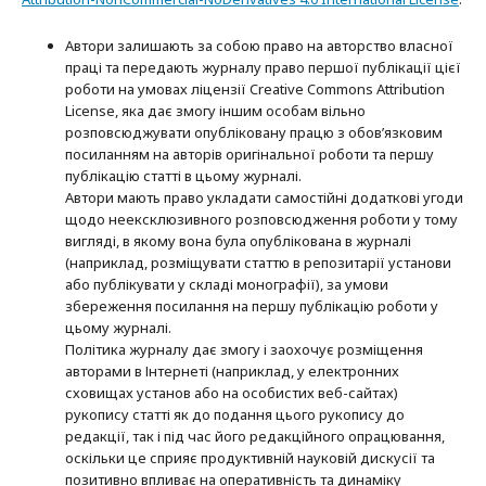
Автори залишають за собою право на авторство власної
праці та передають журналу право першої публікації цієї
роботи на умовах ліцензії Creative Commons Attribution
License, яка дає змогу іншим особам вільно
розповсюджувати опубліковану працю з обов’язковим
посиланням на авторів оригінальної роботи та першу
публікацію статті в цьому журналі.
Автори мають право укладати самостійні додаткові угоди
щодо неексклюзивного розповсюдження роботи у тому
вигляді, в якому вона була опублікована в журналі
(наприклад, розміщувати статтю в репозитарії установи
або публікувати у складі монографії), за умови
збереження посилання на першу публікацію роботи у
цьому журналі.
Політика журналу дає змогу і заохочує розміщення
авторами в Інтернеті (наприклад, у електронних
сховищах установ або на особистих веб-сайтах)
рукопису статті як до подання цього рукопису до
редакції, так і під час його редакційного опрацювання,
оскільки це сприяє продуктивній науковій дискусії та
позитивно впливає на оперативність та динаміку