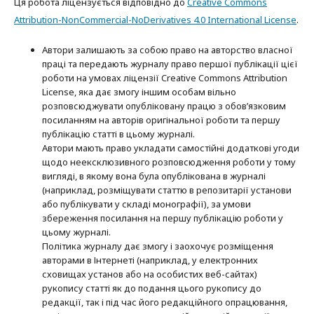
Ця робота ліцензується відповідно до
Creative Commons
Attribution-NonCommercial-NoDerivatives 4.0 International License
.
Автори залишають за собою право на авторство власної
праці та передають журналу право першої публікації цієї
роботи на умовах ліцензії Creative Commons Attribution
License, яка дає змогу іншим особам вільно
розповсюджувати опубліковану працю з обов’язковим
посиланням на авторів оригінальної роботи та першу
публікацію статті в цьому журналі.
Автори мають право укладати самостійні додаткові угоди
щодо неексклюзивного розповсюдження роботи у тому
вигляді, в якому вона була опублікована в журналі
(наприклад, розміщувати статтю в репозитарії установи
або публікувати у складі монографії), за умови
збереження посилання на першу публікацію роботи у
цьому журналі.
Політика журналу дає змогу і заохочує розміщення
авторами в Інтернеті (наприклад, у електронних
сховищах установ або на особистих веб-сайтах)
рукопису статті як до подання цього рукопису до
редакції, так і під час його редакційного опрацювання,