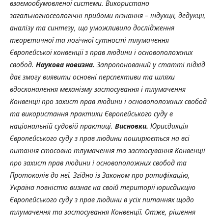
взаємообумовленої системи. Використано
загальногносеологічні прийоми пізнання – індукції, дедукції,
аналізу та синтезу, що уможливило дослідження
теоретичної та логічної сутності тлумачення
Європейської конвенції з прав людини і основоположних
свобод.
Наукова новизна.
Запропонований у статті підхід
дає змогу виявити основні перспективи та шляхи
вдосконалення механізму застосування і тлумачення
Конвенції про захист прав людини і основоположних свобод
та використання практики Європейського суду в
національній судовій практиці.
Висновки.
Юрисдикція
Європейського суду з прав людини поширюється на всі
питання стосовно тлумачення та застосування Конвенції
про захист прав людини і основоположних свобод та
Протоколів до неї. Згідно із Законом про ратифікацію,
Україна повністю визнає на своїй території юрисдикцію
Європейського суду з прав людини в усіх питаннях щодо
тлумачення та застосування Конвенції. Отже, рішення