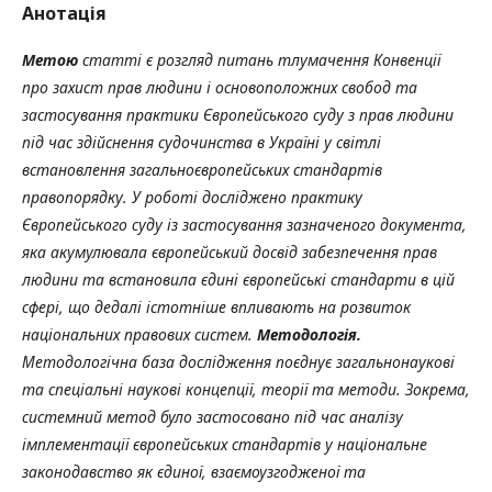
Анотація
Метою
статті є розгляд питань тлумачення Конвенції
про захист прав людини і основоположних свобод та
застосування практики Європейського суду з прав людини
під час здійснення судочинства в Україні у світлі
встановлення загальноєвропейських стандартів
правопорядку. У роботі досліджено практику
Європейського суду із застосування зазначеного документа,
яка акумулювала європейський досвід забезпечення прав
людини та встановила єдині європейські стандарти в цій
сфері, що дедалі істотніше впливають на розвиток
національних правових систем.
Методологія.
Методологічна база дослідження поєднує загальнонаукові
та спеціальні наукові концепції, теорії та методи. Зокрема,
системний метод було застосовано під час аналізу
імплементації європейських стандартів у національне
законодавство як єдиної, взаємоузгодженої та