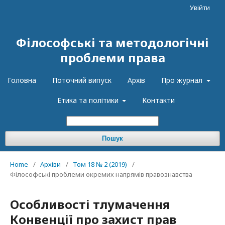
Увійти
Філософські та методологічні
проблеми права
Головна
Поточний випуск
Архів
Про журнал
Етика та політики
Контакти
Пошук
Home
/
Архіви
/
Том 18 № 2 (2019)
/
Філософські проблеми окремих напрямів правознавства
Особливості тлумачення
Конвенції про захист прав