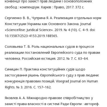
конвенції про захист прав людини і основоположних
свобод : компендіум. Харків : Право, 2017. 372 с.
Сергиенко В. В., Чуприна Я. А. Реализация отдельных норм
Конституции Украины как Основного Закона. Journal
«ScienceRise: Juridical Science». 2019. № 4 (10). С. 4–9. doi:
10.15587/2523-4153.2019.188565.
Соловьева Т. В. Роль национальных судов в процессе
реализации постановлений Европейского суда по правам
человека. Российская юстиция. 2012. № 7. С. 63–64.
Синицин П. Практика конституційних судів щодо
застосування рішень Європейського суду з прав людини:
конкуренція правових позицій. Visegrad Journal on Human
Rights. № 3. 2016. С. 157–162.
Яковлєв А. А. Міжнародно-правове співробітництво у
захисті права власності в системі Ради Європи : автореф.