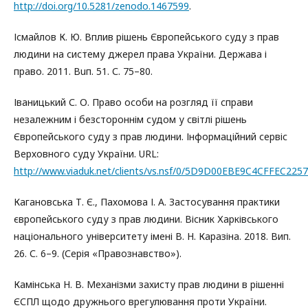
http://doi.org/10.5281/zenodo.1467599
.
Ісмайлов К. Ю. Вплив рішень Європейського суду з прав
людини на систему джерел права України. Держава і
право. 2011. Buп. 51. С. 75–80.
Іваницький С. О. Право особи на розгляд її справи
незалежним і безстороннім судом у світлі рішень
Європейського суду з прав людини. Інформаційний сервіс
Верховного суду України. URL:
http://www.viaduk.net/clients/vs.nsf/0/5D9D00EBE9C4CFFEC22
Кагановська Т. Є., Пахомова І. А. Застосування практики
європейського суду з прав людини. Вісник Харківського
національного університету імені В. Н. Каразіна. 2018. Вип.
26. С. 6–9. (Серія «Правознавство»).
Камінська Н. В. Механізми захисту прав людини в рішенні
ЄСПЛ щодо дружнього врегулювання проти України.