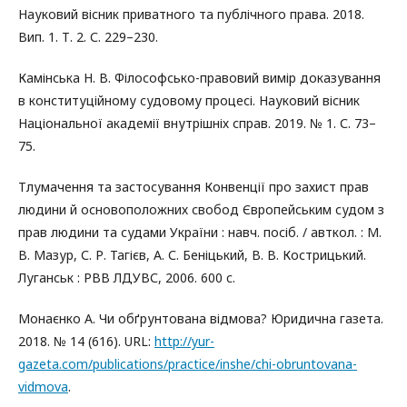
Науковий вісник приватного та публічного права. 2018.
Вип. 1. Т. 2. С. 229–230.
Камінська Н. В. Філософсько-правовий вимір доказування
в конституційному судовому процесі. Науковий вісник
Національної академії внутрішніх справ. 2019. № 1. С. 73–
75.
Тлумачення та застосування Конвенції про захист прав
людини й основоположних свобод Європейським судом з
прав людини та судами України : навч. посіб. / авткол. : М.
В. Мазур, С. Р. Тагієв, А. С. Беніцький, В. В. Кострицький.
Луганськ : РВВ ЛДУВС, 2006. 600 c.
Монаєнко А. Чи обґрунтована відмова? Юридична газета.
2018. № 14 (616). URL:
http://yur-
gazeta.com/publications/practice/inshe/chi-obruntovana-
vidmova
.