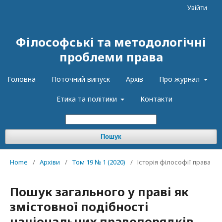
Увійти
Філософські та методологічні
проблеми права
Головна
Поточний випуск
Архів
Про журнал
Етика та політики
Контакти
Пошук
Home
/
Архіви
/
Том 19 № 1 (2020)
/
Історія філософії права
Пошук загального у праві як
змістовної подібності
національних правопорядків