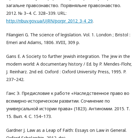
загальне правознавство. Порівняльне правознавство.
2012. № 3–4. С. 328–339. URL:
http://nbuv.gov.ua/UJRN/porpr_2012_3-4_29
.
Filangieri G. The science of legislation. Vol. 1. London ; Bristol :
Emeri and Adams, 1806. XVIII, 309 p.
Gans E. A Society to further Jewish integration. The Jew in the
modern world: A documentary history / Ed. by P. Mendes-Flohr,
J. Reinharz. 2nd ed. Oxford : Oxford University Press, 1995. P.
237–242.
Ганс Э. Предисловие к работе «Наследственное право во
всемирно-историческом развитии. Сочинение по
универсальной истории права» (1823). Антиномии. 2015. Т.
15. Вып. 4. С. 154–173.
Gardner J. Law as a Leap of Faith: Essays on Law in General.
Oxford Scholarship, 2012. doi: