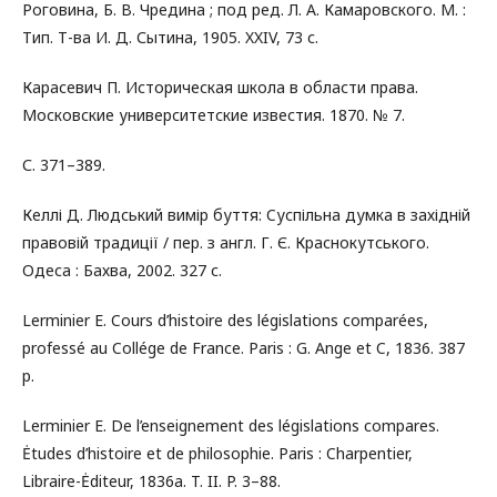
Роговина, Б. В. Чредина ; под ред. Л. А. Камаровского. М. :
Тип. Т-ва И. Д. Сытина, 1905. XXIV, 73 с.
Карасевич П. Историческая школа в области права.
Московские университетские известия. 1870. № 7.
С. 371–389.
Келлі Д. Людський вимір буття: Cуспільна думка в західній
правовій традиції / пер. з англ. Г. Є. Краснокутського.
Одеса : Бахва, 2002. 327 с.
Lerminier E. Cours d’histoire des législations comparées,
professé au Collége de France. Paris : G. Ange et C, 1836. 387
p.
Lerminier E. De l’enseignement des législations compares.
Ėtudes d’histoire et de philosophie. Paris : Charpentier,
Libraire-Ėditeur, 1836a. T. II. P. 3–88.