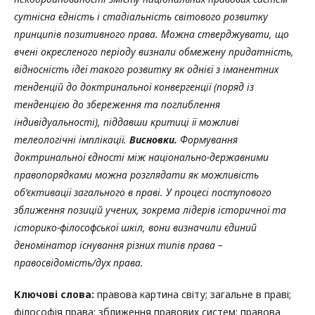
сутнісна єдність і стадіальність світового розвитку
принципів позитивного права. Можна стверджувати, що
вчені окресленого періоду визнали обмежену придатність,
відносність ідеї такого розвитку як однієї з іманентних
тенденцій до доктринальної конвергенції (поряд із
тенденцією до збереження та поглиблення
індивідуальності), піддавши критиці її можливі
телеологічні імплікації.
Висновки.
Ф
ормування
доктринальної єдності між національно-державними
правопорядками можна розглядати як можливість
об’єктивації загального в праві. У
процесі поступового
зближення позицій учених, зокрема лідерів історичної та
історико-філософської шкіл, вони визначили єдиний
деномінатор існування різних типів права –
правосвідомість/дух права.
Ключові слова:
правова картина світу; загальне в праві;
філософія права; зближення правових систем; правова