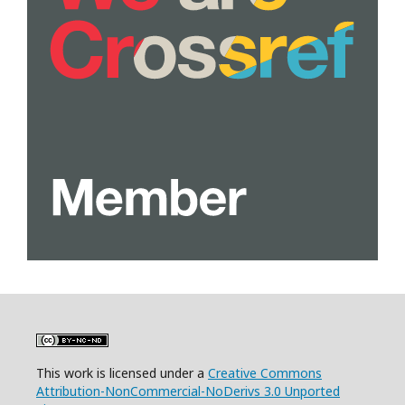
This work is licensed under a
Creative Commons
Attribution-NonCommercial-NoDerivs 3.0 Unported