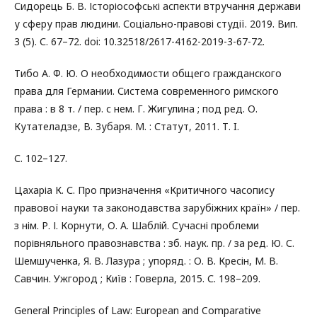
Сидорець Б. В. Історіософські аспекти втручання держави
у сферу прав людини. Соціально-правові студії. 2019. Вип.
3 (5). С. 67–72. doi: 10.32518/2617-4162-2019-3-67-72.
Тибо А. Ф. Ю. О необходимости общего гражданского
права для Германии. Система современного римского
права : в 8 т. / пер. с нем. Г. Жигулина ; под ред. О.
Кутателадзе, В. Зубаря. М. : Статут, 2011. Т. I.
С. 102–127.
Цахаріа К. С. Про призначення «Критичного часопису
правової науки та законодавства зарубіжних країн» / пер.
з нім. Р. І. Корнути, О. А. Шаблій. Сучасні проблеми
порівняльного правознавства : зб. наук. пр. / за ред. Ю. С.
Шемшученка, Я. В. Лазура ; упоряд. : О. В. Кресін, М. В.
Савчин. Ужгород ; Київ : Говерла, 2015. С. 198–209.
General Principles of Law: European and Comparative