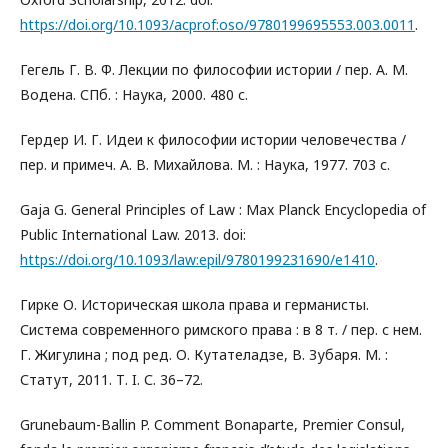
https://doi.org/10.1093/acprof:oso/9780199695553.003.0011
.
Гегель Г. В. Ф. Лекции по философии истории / пер. А. М.
Водена. СПб. : Наука, 2000. 480 с.
Гердер И. Г. Идеи к философии истории человечества /
пер. и примеч. А. В. Михайлова. М. : Наука, 1977. 703 с.
Gaja G. General Principles of Law : Max Planck Encyclopedia of
Public International Law. 2013. doi:
https://doi.org/10.1093/law:epil/9780199231690/e1410
.
Гирке О. Историческая школа права и германисты.
Система современного римского права : в 8 т. / пер. с нем.
Г. Жигулина ; под ред. О. Кутателадзе, В. Зубаря. М. :
Статут, 2011. Т. I. С. 36–72.
Grunebaum-Ballin P. Comment Bonaparte, Premier Consul,