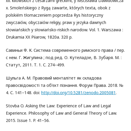
xx. kiiowskich z cesarzami greckimi, y Mścisława Dawidowicza
x. Smoleńskiego z Rygą zawarte, których texta, obok z
polskiém tłomaczeniem poprzedza Rys historyczny
zwyczaiów, obyczaiów religiy, praw y jezyka dawnych
słowiańskich y słowiańsko-riskich narodow. Vol. 1. Warszawa :
Drukarnia XX Piiarow, 1820a. 320 р.
Савиньи Ф. К. Система современного римского права / пер.
с нем. Г. Жигулина ; под ред. О. Кутеладзе, В. Зубаря. М. :
Статут, 2011. Т. 1. С. 274–499.
Шульга А. М. Правовий менталітет як складова
правосвідомості та об’єкт пізнання. Форум Права. 2018. №
4. С. 141–148. doi:
http://doi.org/10.5281/zenodo.2005081
.
Stovba O. Asking the Law: Experience of Law and Legal
Experience. Philosophy of Law and General Theory of Law.
2015. Issue 1. P. 41–56.