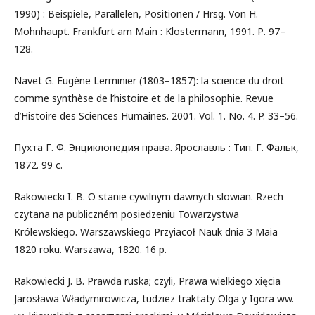
1990) : Beispiele, Parallelen, Positionen / Hrsg. Von H.
Mohnhaupt. Frankfurt am Main : Klostermann, 1991. Р. 97–
128.
Navet G. Eugène Lerminier (1803–1857): la science du droit
comme synthèse de l’histoire et de la philosophie. Revue
d’Histoire des Sciences Humaines. 2001. Vol. 1. No. 4. P. 33–56.
Пухта Г. Ф. Энциклопедия права. Ярославль : Тип. Г. Фальк,
1872. 99 с.
Rakowiecki I. B. O stanie cywilnym dawnych slowian. Rzech
czytana na publiczném posiedzeniu Towarzystwa
Królewskiego. Warszawskiego Przyiacoł Nauk dnia 3 Maia
1820 roku. Warszawa, 1820. 16 р.
Rakowiecki J. B. Prawda ruska; czyli, Prawa wielkiego xięcia
Jarosława Władymirowicza, tudziez traktaty Olga y Igora ww.