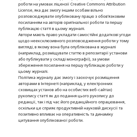
роботи на умовах ліцензії Creative Commons Attribution
License, яка дає змогу іншим особам вільно
розповсюджувати опубліковану працю з обов’язковим
посиланням на авторів оригінальної роботи та першу
публікацію статті в цьому журналі.
Автори мають право укладати самостійні додаткові угоди
щодо неексклюзивного розповсюдження роботи у тому
вигляді, в якому вона була опублікована в журналі
(наприклад, розміщувати статтю в репозитарії установи
або публікувати у складі монографії), за умови
збереження посилання на першу публікацію роботи у
цьому журналі.
Політика журналу дає змогу і заохочує розміщення
авторами в Інтернеті (наприклад, у електронних
сховищах установ або на особистих веб-сайтах)
рукопису статті як до подання цього рукопису до
редакції, так і під час його редакційного опрацювання,
оскільки це сприяє продуктивній науковій дискусії та
позитивно впливає на оперативність та динаміку
цитування опублікованої роботи.