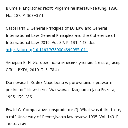
Blume F. Englisches recht. Allgemeine literatur-zeitung. 1830.
No. 207. Р. 369–374.
Castellarin E. General Principles of EU Law and General
International Law. General Principles and the Coherence of
International Law. 2019. Vol. 37. Р. 131–148. doi:
https://doi.org/10.1163/9789004390935_011
.
Чичерин Б. Н. История политических учений. 2-е изд., испр.
СПб. : РХГА, 2010. Т. 3. 784 с.
Daniłowicz I. Kodex Napoleona w porównaniu z prawami
polskiemi I litewskiemi. Warszawa : Księgarnia Jana Fiszera,
1905. 179+V S.
Ewald W. Comparative Jurisprudence (I): What was it like to try
a rat? University of Pennsylvania law review. 1995. Vol. 143. P.
1889–2149.