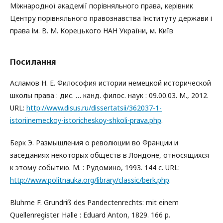
Міжнародної академії порівняльного права, керівник
Центру порівняльного правознавства Інституту держави і
права ім. В. М. Корецького НАН України, м. Київ
Посилання
Асламов Н. Е. Философия истории немецкой исторической
школы права : дис. … канд. филос. наук : 09.00.03. М., 2012.
URL:
http://www.disus.ru/dissertatsii/362037-1-
istoriinemeckoy-istoricheskoy-shkoli-prava.php
.
Берк Э. Размышления о революции во Франции и
заседаниях некоторых обществ в Лондоне, относящихся
к этому событию. М. : Рудомино, 1993. 144 с. URL:
http://www.politnauka.org/library/classic/berk.php
.
Bluhme F. Grundriß des Pandectenrechts: mit einem
Quellenregister. Halle : Eduard Anton, 1829. 166 p.