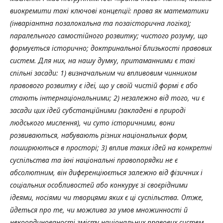
виокремити такі ключові концепції: права як математики
(інваріантна позалокальна та позаісторична логіка);
паралельного самостійного розвитку; чистого розуму, що
формується історично; доктринальної близькості правових
систем. Для них, на нашу думку, притаманними є такі
спільні засади: 1) визначальним чи впливовим чинником
правового розвитку є ідеї, що у своїй чистій формі є або
стають інтернаціональними; 2) незалежно від того, чи є
засади цих ідей субстанційними (закладені в природі
людського мислення), чи суто історичними, вони
розвиваються, набувають різних національних форм,
поширюються в просторі; 3) вплив таких ідей на конкретні
суспільства та їхні національні правопорядки не є
абсолютним, він диференціюється залежно від фізичних і
соціальних особливостей або конкурує зі своєрідними
ідеями, носіями чи творцями яких є ці суспільства. Отже,
йдеться про те, чи можлива за умов множинності й
некоординованості змісту національних правових систем