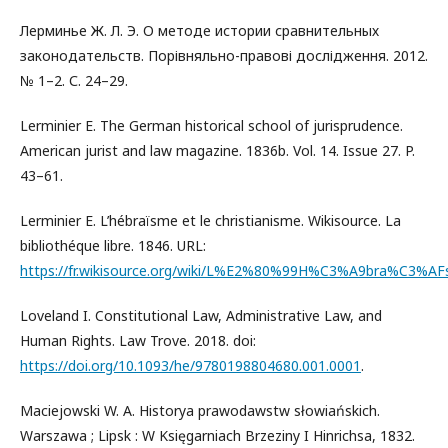
Лерминье Ж. Л. Э. О методе истории сравнительных
законодательств. Порівняльно-правові дослідження. 2012.
№ 1–2. С. 24–29.
Lerminier E. The German historical school of jurisprudence.
American jurist and law magazine. 1836b. Vol. 14. Issue 27. P.
43–61.
Lerminier E. L’hébraïsme et le christianisme. Wikisource. La
bibliothéque libre. 1846. URL:
https://fr.wikisource.org/wiki/L%E2%80%99H%C3%A9bra%C3%AFs
Loveland I. Constitutional Law, Administrative Law, and
Human Rights. Law Trove. 2018. doi:
https://doi.org/10.1093/he/9780198804680.001.0001
.
Maciejowski W. A. Historya prawodawstw słowiańskich.
Warszawa ; Lipsk : W Księgarniach Brzeziny I Hinrichsa, 1832.