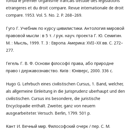
fonda le premier organisme francais d’etude des legislations
etrangeres et du droit compare. Revue internationale de droit
compare. 1953. Vol. 5. No. 2. P. 268–269.
Гуго Г. Учебник по курсу цивилистики. Антология мировой
правовой мысли : в 5 т. / рук. науч. проекта Г. Ю. Семигин.
М. : Мысль, 1999. Т. 3 : Европа. Америка: XVII–XX вв. С. 272–
277.
Гегель Г. В. Ф. Основи філософії права, або природне
право і державознавство. Київ : Юніверс, 2000. 336 с.
Hugo G. Lehrbuch eines civilistischen Cursus, 1. Band, welcher,
als allgemeine Einleitung in die Jurisprudenz uberhaupt und den
civilistischen. Cursus ins besondere, die juristische
Encyclopadie enthalt. Zweiter, ganz von neuem
ausgearbeiteter. Versuch. Berlin, 1799. 501 p.
Кант И. Вечный мир. Философский очерк / пер. С. М.