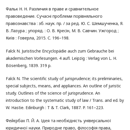
Фальк Н. Н. Различия в праве и сравнительное
правоведение. Сучасні проблеми порівняльного
правознавства : зб. наук. пр. / за ред. Ю. С. Шемшученка, Я.
В. Лазура ; упоряд. : О. В. Кресін, М. В. Савчин. Ужгород ;
Київ : Говерла, 2015. С. 196–198.
Falck N. Juristische Encyclopädie auch zum Gebrauche bei
akademischen Vorlesungen. 4 aufl. Leipzig : Verlag von L. H.
Bösenberg, 1839. 319 р.
Falck N. The scientific study of jurisprudence; its preliminaries,
special subjects, means, and appliances. An outline of juristic
study. Outlines of the science of jurisprudence. An
introduction to the systematic study of law / Trans. and ed. by
W. Hastie. Edinburgh : T & T. Clark, 1887. P. 161–223.
Фейєрбах П. Й. А. Ідея та необхідність універсальної
юридичної науки. Природне право, філософія права,