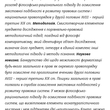
розгляд філософсько-раціонального підходу до осмислення
змістовної подібності в розвитку правових систем і
національних правопорядків у другій половині XVIII – першій
третині ХІХ ст.
Методологія.
Смислотворчим елементом
предмета дослідження є порівняльно-правовий
методологічний підхід, похідний від філософії
компаративізму, який ідентифікує об’єкт дослідження,
визначає його предмет, інтегрує в єдиний комплекс інші
методологічні підходи й методи пізнання.
Наукова
новизна.
Банкрутство ідеї щодо можливості формалізації
будь-якого загального в праві як окремого правопорядку
було осмислене та проголошене вченими другої половини
XVIII – першої третини ХІХ ст. Пошуки загального в праві
полягали в спробах осмислення змістовних подібностей у
розвитку правових систем. У межах філософсько-
раціонального підходу
до осмислення подібності правових
систем, що висвітлював елементи юснатуралістичного
мислення і мав підґрунтям ідеї «критичного» Канта, можна