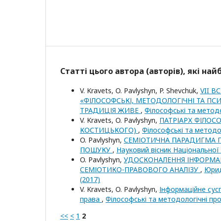
Статті цього автора (авторів), які на
V. Krаvеts, O. Pavlyshyn, P. Shevchuk,
VII 
«ФІЛОСОФСЬКІ, МЕТОДОЛОГІЧНІ ТА П
ТРАДИЦІЯ ЖИВЕ
,
Філософські та методо
V. Krаvеts, O. Pavlyshyn,
ПАТРІАРХ ФІЛОСО
КОСТИЦЬКОГО)
,
Філософські та методо
O. Pavlyshyn,
СЕМІОТИЧНА ПАРАДИГМА П
ПОШУКУ
,
Науковий вісник Національної 
O. Pavlyshyn,
УДОСКОНАЛЕННЯ ІНФОРМАЦ
СЕМІОТИКО-ПРАВОВОГО АНАЛІЗУ
,
Юрид
(2017)
V. Kravets, O. Pavlyshyn,
Інформаційне сусп
права
,
Філософські та методологічні про
<<
<
1
2