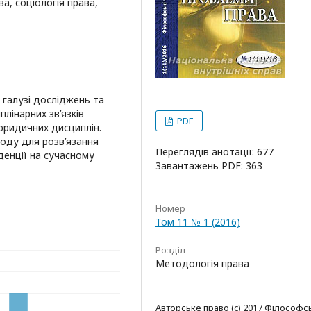
а, соціологія права,
 галузі досліджень та
лінарних зв’язків
PDF
юридичних дисциплін.
оду для розв’язання
Переглядів анотації: 677
денції на сучасному
Завантажень PDF: 363
Номер
Том 11 № 1 (2016)
Розділ
Методологія права
Авторське право (c) 2017 Філософсь