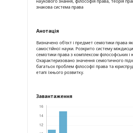
наукового знання, філософія права, теорія прав
знакова система права
Анотація
Визначено об’єкт і предмет семіотики права як
самостійної науки. Розкрито систему міждисцип
семіотики права з комплексом філософських і 
Охарактеризовано значення семіотичного підх
багатьох проблем філософії права та юриспру
етапі їхнього розвитку.
Завантаження