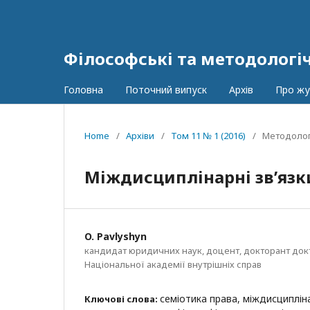
Філософські та методологі
Головна
Поточний випуск
Архів
Про ж
Home
/
Архіви
/
Том 11 № 1 (2016)
/
Методолог
Міждисциплінарні зв’язк
O. Pavlyshyn
кандидат юридичних наук, доцент, докторант док
Національної академії внутрішніх справ
семіотика права, міждисципліна
Ключові слова: