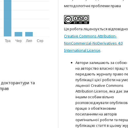
методологічні проблеми права
Ця робота ліцензується відповідно
Creative Commons Attribution-
NonCommercial-NoDerivatives 4.0
International License
.
Автори залишають за собою
на авторство власної праці т
передають журналу право п
публікації цієї роботи на ум
 докторантури та
ліцензії Creative Commons
справ
Attribution License, яка дає з
іншим особам вільно
розповсюджувати опубліков
працю з обов’язковим
посиланням на авторів
оригінальної роботи та пер
публікацію статті в цьому жу