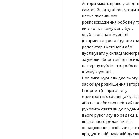
Автори мають право укладат
самостійні додаткові угоди
неексклюзивного
розповсюдження роботи у т
вигляді, в якому вона була
опублікована в журналі
(наприклад, розміщувати ста
репозитарії установи або
публікувати у складі моногра
за умови збереження посил
на першу публікацію роботи 
цьому журналі.
Політика журналу дає змогу 
заохочує розміщення автор
Інтернеті (наприклад, у
електронних сховищах уста
або на особистих веб-сайтах
рукопису статті як до подан
цього рукопису до редакції, 
під час його редакційного
опрацювання, оскільки це с
продуктивній науковій дискус