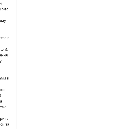
и
 щодо
ому
ттю в
фії),
ання
у
і
ами в
нов
)
ня
так і
прияє
ії та