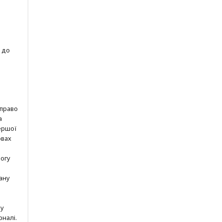
 до
 право
а
ершої
овах
могу
ану
шу
рналі.