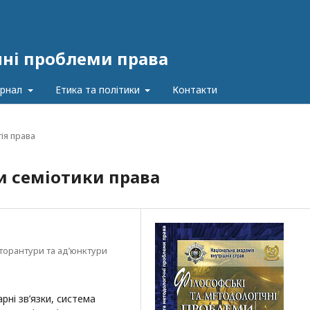
чні проблеми права
урнал
Етика та політики
Контакти
ія права
и семіотики права
торантури та ад’юнктури
рні зв’язки, система