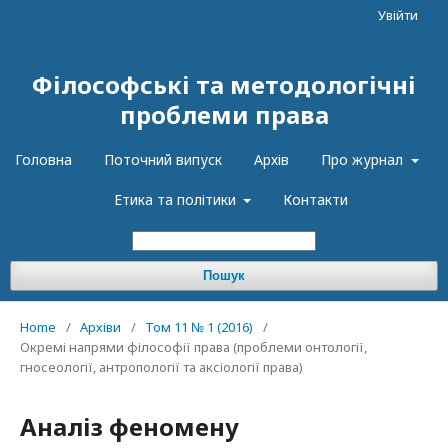
Увійти
Філософські та методологічні
проблеми права
Головна
Поточний випуск
Архів
Про журнал
Етика та політики
Контакти
Пошук
Home
/
Архіви
/
Том 11 № 1 (2016)
/
Окремі напрями філософії права (проблеми онтології,
гносеології, антропології та аксіології права)
Аналіз феномену