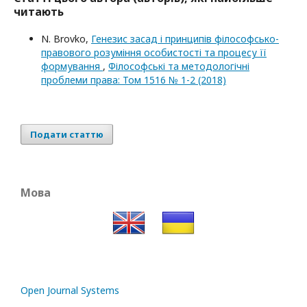
читають
N. Brovko,
Генезис засад і принципів філософсько-
правового розуміння особистості та процесу її
формування
,
Філософські та методологічні
проблеми права: Том 1516 № 1-2 (2018)
Подати статтю
Мова
Open Journal Systems