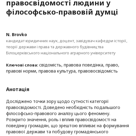
правосвідомості людини у
філософсько-правовій думці
N. Brovko
кандидат юридичних наук, доцент, завідувач кафедри історії,
теорії держави і права та державного будівництва
Білоцерківського національного аграрного університету
свідомість, правова поведінка, право,
Ключові слова:
правові норми, правова культура, правовосвідомість
Анотація
Досліджено точки зору щодо сутності категорії
правосвідомості. Доведено необхідність подальшого
філософсько-правового аналізу цього феномену.
Розкрито значення, роль і вплив правосвідомості на
поведінку громадян, що зрештою впливає на формування
правової держави та побудову громадянського