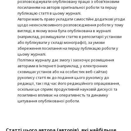
розповсюджувати опубліковану працю з обов’язковим
посиланням на авторів оригінальної роботи та першу
публікацію статті в цьому журналі.
Автори мають право укладати самостійні додаткові угоди
щодо неексклюзивного розповсюдження роботи у тому
вигляді, в якому вона була опублікована в журналі
(наприклад, розміщувати статтю в репозитарії установи
або публікувати у складі монографії), за умови
збереження посилання на першу публікацію роботи у
цьому журналі.
Політика журналу дає змогу і заохочує розміщення
авторами в Інтернеті (наприклад, у електронних
сховищах установ або на особистих веб-сайтах)
рукопису статті як до подання цього рукопису до
редакції, так і під час його редакційного опрацювання,
оскільки це сприяє продуктивній науковій дискусії та
позитивно впливає на оперативність та динаміку
цитування опублікованої роботи.
Статті цього автора (авторів), які найбільше