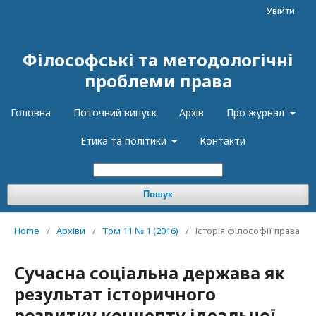
Увійти
Філософські та методологічні
проблеми права
Головна
Поточний випуск
Архів
Про журнал
Етика та політики
Контакти
Пошук
Home
/
Архіви
/
Том 11 № 1 (2016)
/
Історія філософії права
Сучасна соціальна держава як
результат історичного
розвитку концепту ідеальної