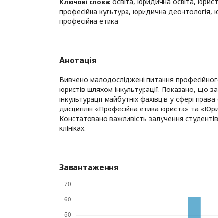
освіта, юридична освіта, юрист,
Ключові слова:
професійна культура, юридична деонтологія, ю
професійна етика
Анотація
Вивчено малодосліджені питання професійног
юристів шляхом інкультурації. Показано, що 
інкультурації майбутніх фахівців у сфері прав
дисциплін «Професійна етика юриста» та «Юр
Констатовано важливість залучення студенті
клініках.
Завантаження