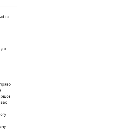
кі та
 до
 право
а
ершої
овах
могу
ану