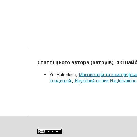
Статті цього автора (авторів), які на
Yu. Halonkina,
Масовізація та комодифікац
тенденцій
,
Науковий вісник Національної