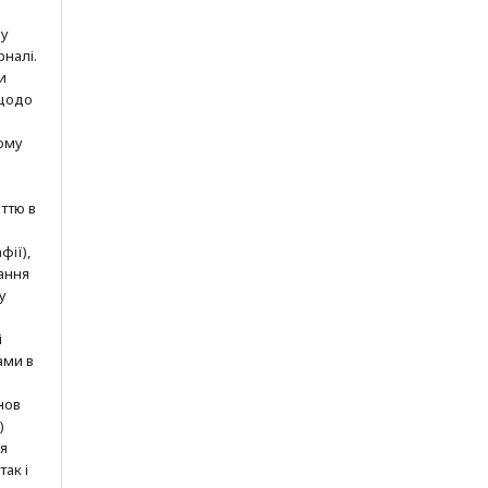
шу
рналі.
и
 щодо
ому
ттю в
фії),
ання
у
і
ами в
нов
)
ня
так і