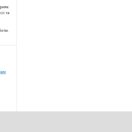
прияє
ії та
боти.
них