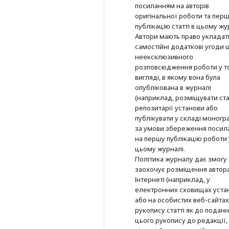
посиланням на авторів
оригінальної роботи та пер
публікацію статті в цьому жу
Автори мають право укладат
самостійні додаткові угоди
неексклюзивного
розповсюдження роботи у т
вигляді, в якому вона була
опублікована в журналі
(наприклад, розміщувати ста
репозитарії установи або
публікувати у складі моногра
за умови збереження посил
на першу публікацію роботи 
цьому журналі.
Політика журналу дає змогу 
заохочує розміщення автор
Інтернеті (наприклад, у
електронних сховищах уста
або на особистих веб-сайтах
рукопису статті як до подан
цього рукопису до редакції, 