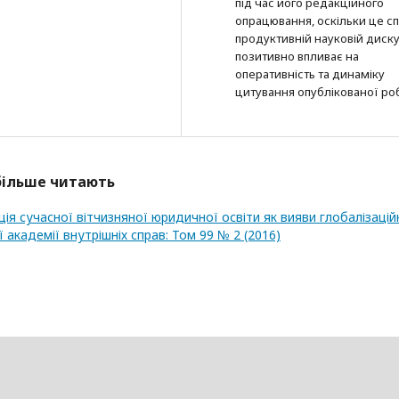
під час його редакційного
опрацювання, оскільки це с
продуктивній науковій дискус
позитивно впливає на
оперативність та динаміку
цитування опублікованої ро
йбільше читають
ія сучасної вітчизняної юридичної освіти як вияви глобалізацій
 академії внутрішніх справ: Том 99 № 2 (2016)