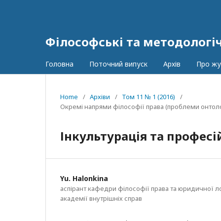
Філософські та методологі
Головна
Поточний випуск
Архів
Про ж
Home
/
Архіви
/
Том 11 № 1 (2016)
/
Окремі напрями філософії права (проблеми онтології
Інкультурація та профес
Yu. Halonkina
аспірант кафедри філософії права та юридичної л
академії внутрішніх справ