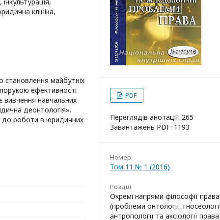
 інкультурація,
ридична клініка,
о становлення майбутніх
запорукою ефективності
PDF
а є вивчення навчальних
идична деонтологія».
Переглядів анотації: 265
в до роботи в юридичних
Завантажень PDF: 1193
Номер
Том 11 № 1 (2016)
Розділ
Окремі напрями філософії права
(проблеми онтології, гносеології
антропології та аксіології права