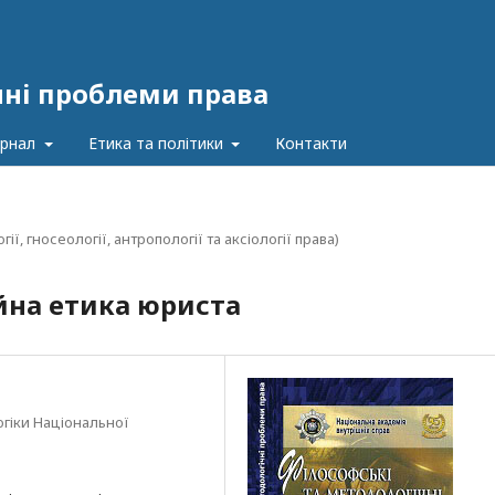
чні проблеми права
урнал
Етика та політики
Контакти
, гносеології, антропології та аксіології права)
ійна етика юриста
огіки Національної