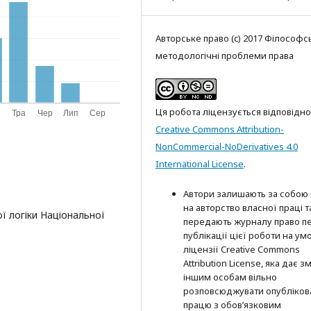
Авторське право (c) 2017 Філософсь
методологічні проблеми права
Ця робота ліцензується відповідно
Creative Commons Attribution-
NonCommercial-NoDerivatives 4.0
International License
.
Автори залишають за собою
на авторство власної праці т
ї логіки Національної
передають журналу право п
публікації цієї роботи на ум
ліцензії Creative Commons
Attribution License, яка дає з
іншим особам вільно
розповсюджувати опубліков
працю з обов’язковим