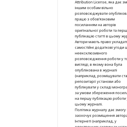
Attribution License, яка дає з
іншим особам вільно
розповсюджувати опубліков
працю з обов’язковим
посиланням на авторів
оригінальної роботи та пер
публікацію статті в цьому жу
Автори мають право укладат
самостійні додаткові угоди
неексклюзивного
розповсюдження роботи у т
вигляді, в якому вона була
опублікована в журналі
(наприклад, розміщувати ста
репозитарії установи або
публікувати у складі моногра
за умови збереження посил
на першу публікацію роботи 
цьому журналі.
Політика журналу дає змогу 
заохочує розміщення автор
Інтернеті (наприклад, у
електронних сховищах уста