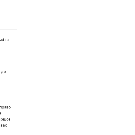
кі та
 до
 право
а
ершої
овах