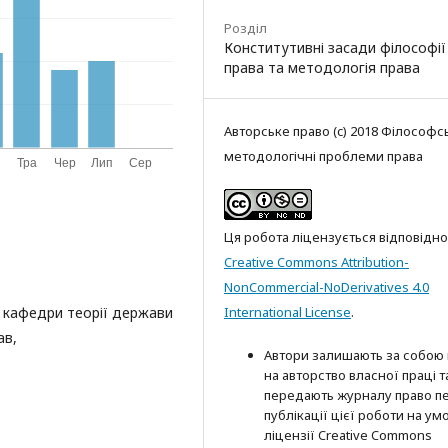
Розділ
Конститутивні засади філософії
права та методологія права
Авторське право (c) 2018 Філософсь
методологічні проблеми права
Ця робота ліцензується відповідно
Creative Commons Attribution-
NonCommercial-NoDerivatives 4.0
 кафедри теорії держави
International License
.
ав,
Автори залишають за собою
на авторство власної праці т
передають журналу право п
публікації цієї роботи на ум
ліцензії Creative Commons