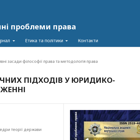
чні проблеми права
урнал
Етика та політики
Контакти
вні засади філософії права та методологія права
ЧНИХ ПІДХОДІВ У ЮРИДИКО-
ДЖЕННІ
едри теорії держави