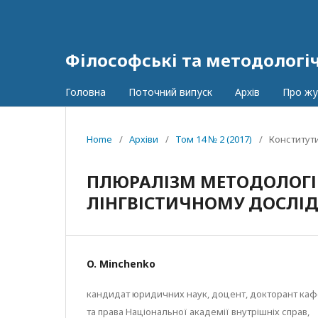
Філософські та методологі
Головна
Поточний випуск
Архів
Про ж
Home
/
Архіви
/
Том 14 № 2 (2017)
/
Конститути
ПЛЮРАЛІЗМ МЕТОДОЛОГІ
ЛІНГВІСТИЧНОМУ ДОСЛІ
O. Minchenko
кандидат юридичних наук, доцент, докторант каф
та права Національної академії внутрішніх справ,