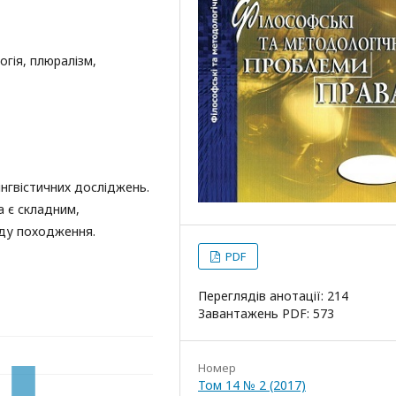
огія, плюралізм,
інгвістичних досліджень.
а є складним,
ду походження.
PDF
Переглядів анотації: 214
Завантажень PDF: 573
Номер
Том 14 № 2 (2017)