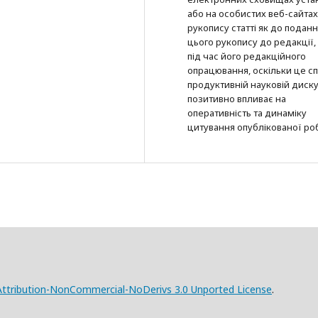
або на особистих веб-сайтах
рукопису статті як до подан
цього рукопису до редакції, 
під час його редакційного
опрацювання, оскільки це с
продуктивній науковій дискус
позитивно впливає на
оперативність та динаміку
цитування опублікованої ро
ttribution-NonCommercial-NoDerivs 3.0 Unported License
.