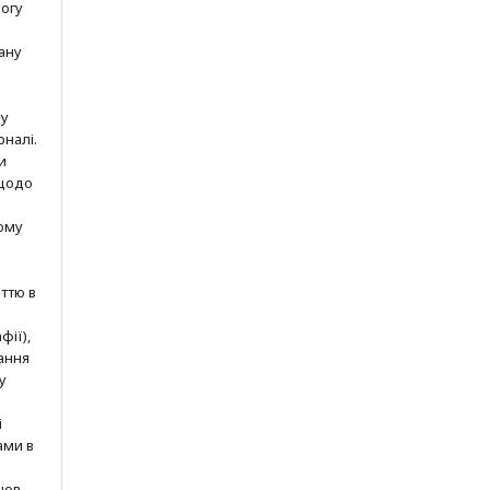
могу
ану
шу
рналі.
и
 щодо
ому
ттю в
фії),
ання
у
і
ами в
нов