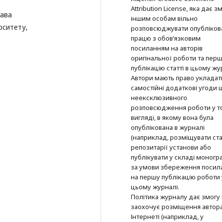
Attribution License, яка дає з
рава
іншим особам вільно
рситету,
розповсюджувати опубліков
працю з обов’язковим
посиланням на авторів
оригінальної роботи та пер
публікацію статті в цьому жу
Автори мають право укладат
самостійні додаткові угоди
неексклюзивного
розповсюдження роботи у т
вигляді, в якому вона була
опублікована в журналі
(наприклад, розміщувати ста
репозитарії установи або
публікувати у складі моногра
за умови збереження посил
на першу публікацію роботи 
цьому журналі.
Політика журналу дає змогу 
заохочує розміщення автор
Інтернеті (наприклад, у