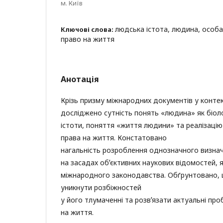
м. Київ
людська істота, людина, особа
Ключові слова:
право на життя
Анотація
Крізь призму міжнародних документів у конте
досліджено сутність понять «людина» як біоло
істоти, поняття «життя людини» та реалізаці
права на життя. Констатовано
нагальність розроблення однозначного визна
на засадах обʼєктивних наукових відомостей, 
міжнародного законодавства. Обґрунтовано, 
уникнути розбіжностей
у його тлумаченні та розвʼязати актуальні про
на життя.