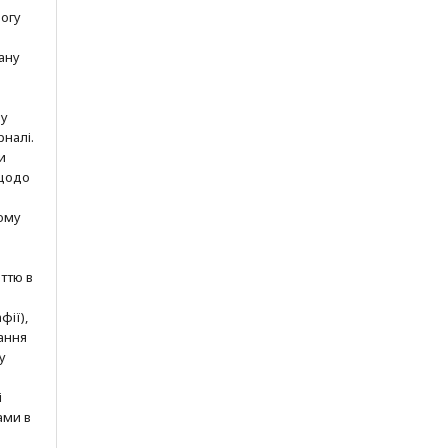
могу
ану
шу
рналі.
и
 щодо
ому
ттю в
фії),
ання
у
і
ами в