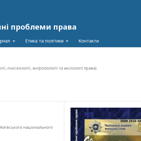
чні проблеми права
урнал
Етика та політики
Контакти
, гносеології, антропології та аксіології права)
Київського національного