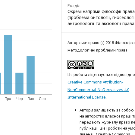
Розділ
Окремі напрями філософії права
(проблеми онтології, гносеології
антропології та аксіології права
Авторське право (c) 2018 Філософсь
методологічні проблеми права
Ця робота ліцензується відповідно
Creative Commons Attribution-
NonCommercial-NoDerivatives 4.0
International License
.
Автори залишають за собою
на авторство власної праці т
передають журналу право п
публікації цієї роботи на ум
ліцензії Creative Commons