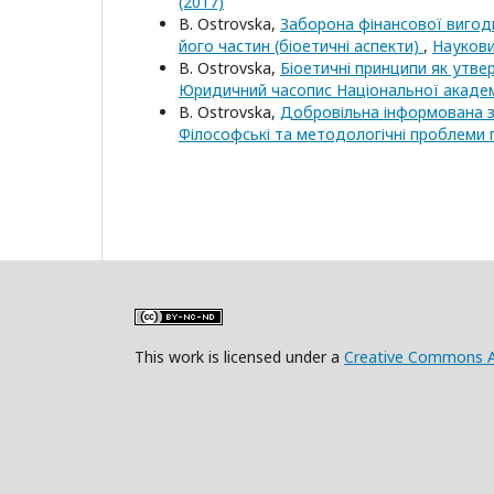
(2017)
B. Ostrovska,
Заборона фінансової вигод
його частин (біоетичні аспекти)
,
Наукови
B. Ostrovska,
Біоетичні принципи як утв
Юридичний часопис Національної академії
B. Ostrovska,
Добровільна інформована з
Філософські та методологічні проблеми п
This work is licensed under a
Creative Commons A