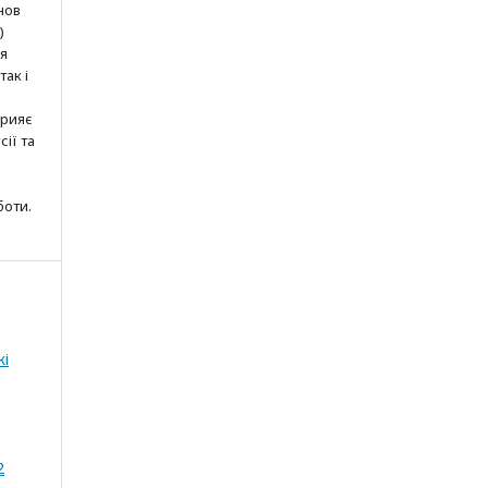
нов
)
ня
так і
прияє
ії та
боти.
кі
2