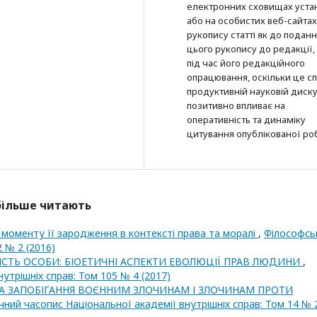
електронних сховищах уста
або на особистих веб-сайтах
рукопису статті як до подан
цього рукопису до редакції, 
під час його редакційного
опрацювання, оскільки це с
продуктивній науковій дискус
позитивно впливає на
оперативність та динаміку
цитування опублікованої ро
йбільше читають
моменту її зародження в контексті права та моралі
,
Філософсь
 № 2 (2016)
НІСТЬ ОСОБИ: БІОЕТИЧНІ АСПЕКТИ ЕВОЛЮЦІЇ ПРАВ ЛЮДИНИ
,
утрішніх справ: Том 105 № 4 (2017)
А ЗАПОБІГАННЯ ВОЄННИМ ЗЛОЧИНАМ І ЗЛОЧИНАМ ПРОТИ
ний часопис Національної академії внутрішніх справ: Том 14 № 