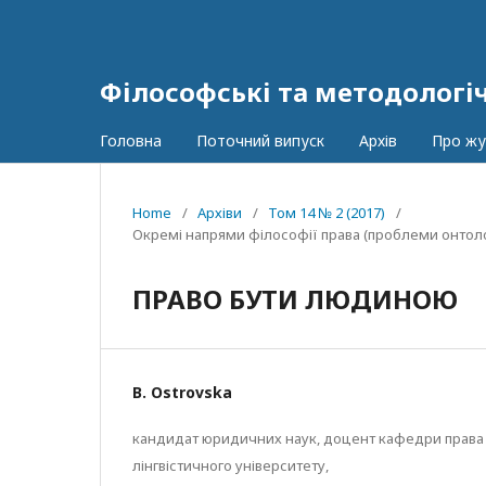
Філософські та методологі
Головна
Поточний випуск
Архів
Про ж
Home
/
Архіви
/
Том 14 № 2 (2017)
/
Окремі напрями філософії права (проблеми онтології
ПРАВО БУТИ ЛЮДИНОЮ
B. Ostrovska
кандидат юридичних наук, доцент кафедри права 
лінгвістичного університету,