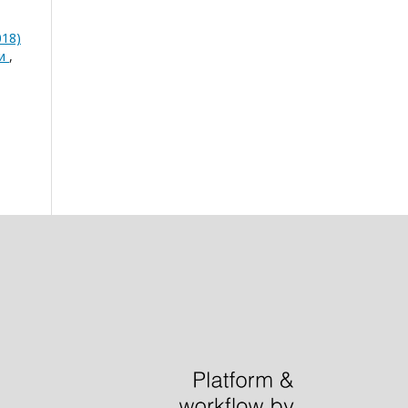
018)
ни
,