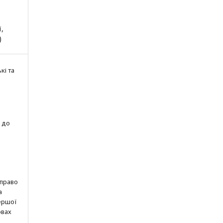
,
)
кі та
 до
 право
а
ершої
овах