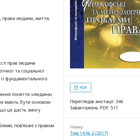
, права людини, життя,
ксті прав людини
гічної та соціальної
ю її фундаментального
PDF
чення поняття «людина»
Переглядів анотації: 346
які мають бути основою
Завантажень PDF: 511
що це дасть змогу
блеми, повʼязані з правом
Номер
Том 14 № 2 (2017)