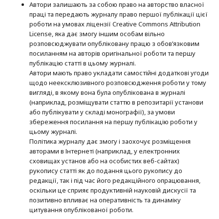
Автори залишають за собою право на авторство власної
праці та передають журналу право першої публікації цієї
роботи на умовах ліцензії Creative Commons Attribution
License, яка дає змогу іншим особам вільно
розповсюджувати опубліковану працю з обов’язковим
посиланням на авторів оригінальної роботи та першу
публікацію статті в цьому журналі.
Автори мають право укладати самостійні додаткові угоди
щодо неексклюзивного розповсюдження роботи у тому
вигляді, в якому вона була опублікована в журналі
(наприклад, розміщувати статтю в репозитарії установи
або публікувати у складі монографії), за умови
збереження посилання на першу публікацію роботи у
цьому журналі.
Політика журналу дає змогу і заохочує розміщення
авторами в Інтернеті (наприклад, у електронних
сховищах установ або на особистих веб-сайтах)
рукопису статті як до подання цього рукопису до
редакції, так і під час його редакційного опрацювання,
оскільки це сприяє продуктивній науковій дискусії та
позитивно впливає на оперативність та динаміку
цитування опублікованої роботи.