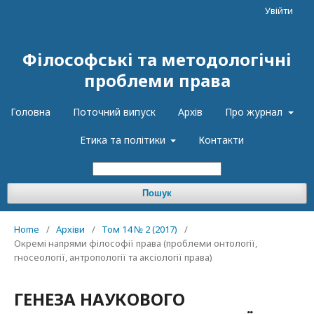
Увійти
Філософські та методологічні
проблеми права
Головна
Поточний випуск
Архів
Про журнал
Етика та політики
Контакти
Пошук
Home
/
Архіви
/
Том 14 № 2 (2017)
/
Окремі напрями філософії права (проблеми онтології,
гносеології, антропології та аксіології права)
ГЕНЕЗА НАУКОВОГО