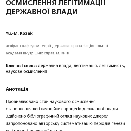
ОСМИСЛЕННЯ ЛЕГІТИМАЦІЇ
ДЕРЖАВНОЇ ВЛАДИ
Yu.-M. Kozak
аспірант кафедри теорії держави і права Національної
академії внутрішніх справ, м. Київ
державна влада, легітимація, легітимність,
Ключові слова:
наукове осмислення
Анотація
Проаналізовано стан наукового осмислення
становлення легітимаційних процесів державної влади.
Здійснено бібліографічний огляд наукових джерел.
Запропоновано авторську систематизацію періодів генези
легітимації держаної влади.