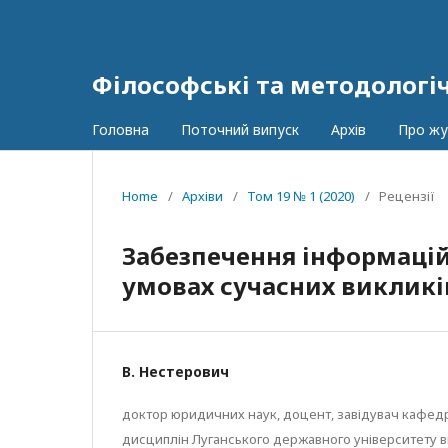
Філософські та методологі
Головна
Поточний випуск
Архів
Про ж
Home
/
Архіви
/
Том 19 № 1 (2020)
/
Рецензії
Забезпечення інформацій
умовах сучасних викликів
В. Нестерович
доктор юридичних наук, доцент, завідувач кафе
дисциплін Луганського державного університету вну