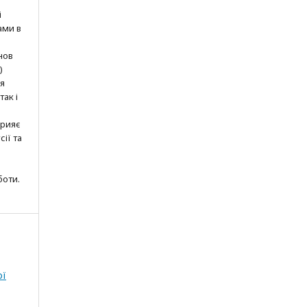
і
ами в
нов
)
ня
так і
прияє
ії та
боти.
ої