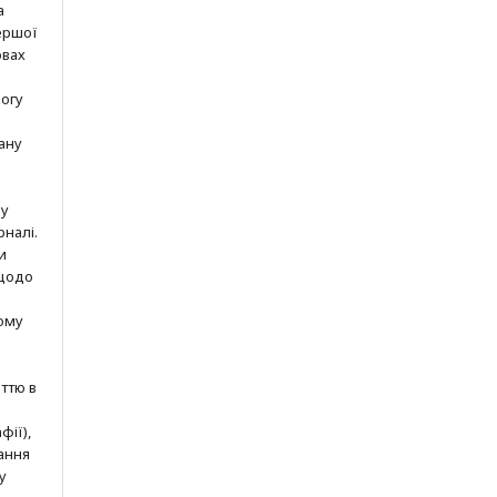
а
ершої
овах
могу
ану
шу
рналі.
и
 щодо
ому
ттю в
фії),
ання
у