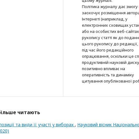
цьому журналі.
Політика журналу дає змогу 
заохочує розміщення автор
Інтернеті (наприклад, у
електронних сховищах уста
або на особистих веб-сайтах
рукопису статті як до подан
цього рукопису до редакції, 
під час його редакційного
опрацювання, оскільки це с
продуктивній науковій дискус
позитивно впливає на
оперативність та динаміку
цитування опублікованої ро
йбільше читають
озиції та види її участі у виборах
,
Науковий вісник Національн
2020)