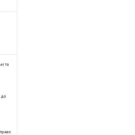
кі та
 до
 право