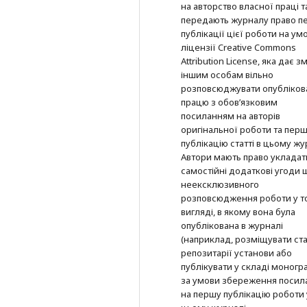
на авторство власної праці т
передають журналу право п
публікації цієї роботи на ум
ліцензії Creative Commons
Attribution License, яка дає з
іншим особам вільно
розповсюджувати опубліков
працю з обов’язковим
посиланням на авторів
оригінальної роботи та пер
публікацію статті в цьому жу
Автори мають право укладат
самостійні додаткові угоди
неексклюзивного
розповсюдження роботи у т
вигляді, в якому вона була
опублікована в журналі
(наприклад, розміщувати ста
репозитарії установи або
публікувати у складі моногра
за умови збереження посил
на першу публікацію роботи 