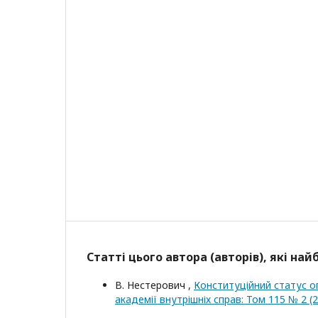
Статті цього автора (авторів), які на
В. Нестерович ,
Конституційний статус оп
академії внутрішніх справ: Том 115 № 2 (