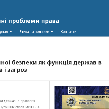
чні проблеми права
урнал
Етика та політики
Контакти
ної безпеки як функція держав в
 і загроз
дри державно-правових
трішніх справ імені Е. О.