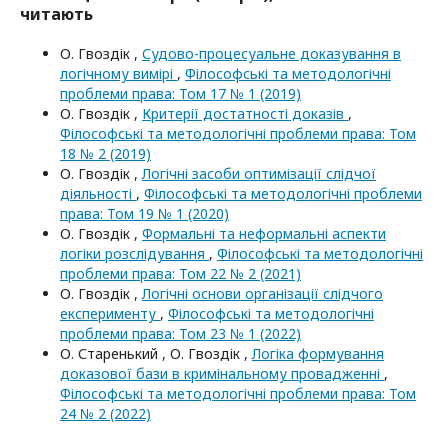
читають
О. Гвоздік ,
Судово-процесуальне доказування в
логічному вимірі
,
Філософські та методологічні
проблеми права: Том 17 № 1 (2019)
О. Гвоздік ,
Критерії достатності доказів
,
Філософські та методологічні проблеми права: Том
18 № 2 (2019)
О. Гвоздік ,
Логічні засоби оптимізації слідчої
діяльності
,
Філософські та методологічні проблеми
права: Том 19 № 1 (2020)
О. Гвоздік ,
Формальні та неформальні аспекти
логіки розслідування
,
Філософські та методологічні
проблеми права: Том 22 № 2 (2021)
О. Гвоздік ,
Логічні основи організації слідчого
експерименту
,
Філософські та методологічні
проблеми права: Том 23 № 1 (2022)
О. Старенький , О. Гвоздік ,
Логіка формування
доказової бази в кримінальному провадженні
,
Філософські та методологічні проблеми права: Том
24 № 2 (2022)