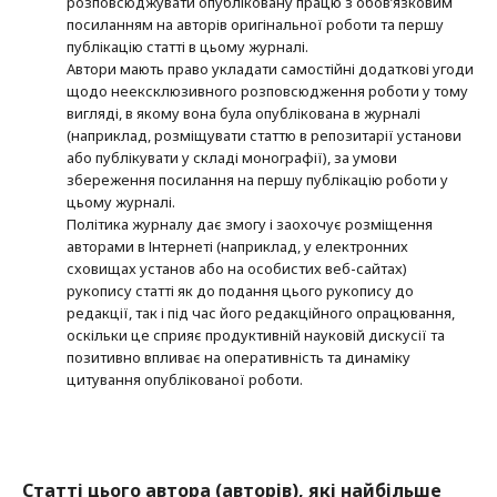
розповсюджувати опубліковану працю з обов’язковим
посиланням на авторів оригінальної роботи та першу
публікацію статті в цьому журналі.
Автори мають право укладати самостійні додаткові угоди
щодо неексклюзивного розповсюдження роботи у тому
вигляді, в якому вона була опублікована в журналі
(наприклад, розміщувати статтю в репозитарії установи
або публікувати у складі монографії), за умови
збереження посилання на першу публікацію роботи у
цьому журналі.
Політика журналу дає змогу і заохочує розміщення
авторами в Інтернеті (наприклад, у електронних
сховищах установ або на особистих веб-сайтах)
рукопису статті як до подання цього рукопису до
редакції, так і під час його редакційного опрацювання,
оскільки це сприяє продуктивній науковій дискусії та
позитивно впливає на оперативність та динаміку
цитування опублікованої роботи.
Статті цього автора (авторів), які найбільше