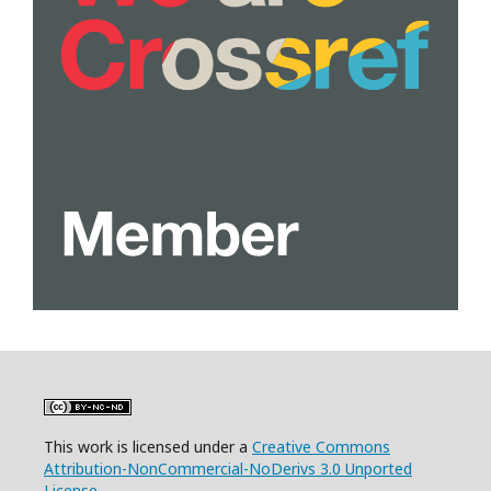
This work is licensed under a
Creative Commons
Attribution-NonCommercial-NoDerivs 3.0 Unported
License
.