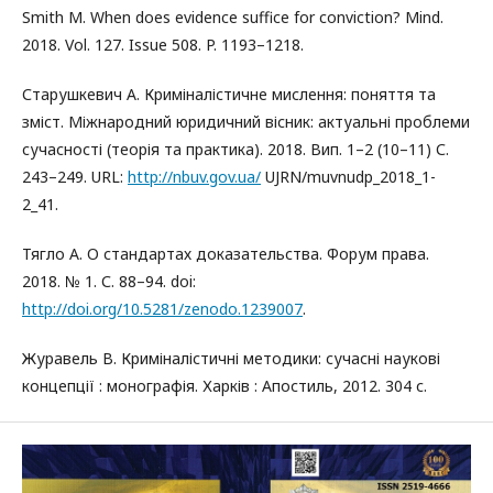
Smith M. When does evidence suffice for conviction? Mind.
2018. Vol. 127. Issue 508. P. 1193–1218.
Старушкевич А. Криміналістичне мислення: поняття та
зміст. Міжнародний юридичний вісник: актуальні проблеми
сучасності (теорія та практика). 2018. Вип. 1–2 (10–11) С.
243–249. URL:
http://nbuv.gov.ua/
UJRN/muvnudp_2018_1-
2_41.
Тягло А. О стандартах доказательства. Форум права.
2018. № 1. С. 88–94. doi:
http://doi.org/10.5281/zenodo.1239007
.
Журавель В. Криміналістичні методики: сучасні наукові
концепції : монографія. Харків : Апостиль, 2012. 304 с.