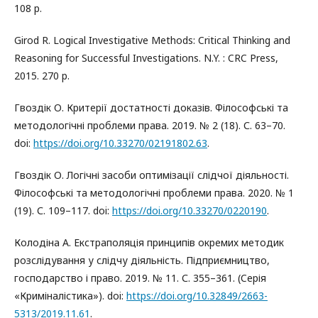
108 p.
Girod R. Logical Investigative Methods: Critical Thinking and
Reasoning for Successful Investigations. N.Y. : CRC Press,
2015. 270 p.
Гвоздік О. Критерії достатності доказів. Філософські та
методологічні проблеми права. 2019. № 2 (18). С. 63–70.
doi:
https://doi.org/10.33270/02191802.63
.
Гвоздік О. Логічні засоби оптимізації слідчої діяльності.
Філософські та методологічні проблеми права. 2020. № 1
(19). С. 109–117. doi:
https://doi.org/10.33270/0220190
.
Колодіна А. Екстраполяція принципів окремих методик
розслідування у слідчу діяльність. Підприємництво,
господарство і право. 2019. № 11. С. 355–361. (Cерія
«Криміналістика»). doi:
https://doi.org/10.32849/2663-
5313/2019.11.61
.