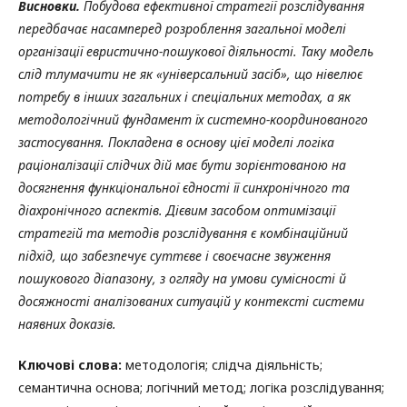
Висновки.
Побудова ефективної стратегії розслідування
передбачає насамперед розроблення загальної моделі
організації евристично-пошукової діяльності. Таку модель
слід тлумачити не як «універсальний засіб», що нівелює
потребу в інших загальних і спеціальних методах, а як
методологічний фундамент їх системно-координованого
застосування. Покладена в основу цієї моделі логіка
раціоналізації слідчих дій має бути зорієнтованою на
досягнення функціональної єдності її синхронічного та
діахронічного аспектів. Дієвим засобом оптимізації
стратегій та методів розслідування є комбінаційний
підхід, що забезпечує суттєве і своєчасне звуження
пошукового діапазону, з огляду на умови сумісності й
досяжності аналізованих ситуацій у контексті системи
наявних доказів.
Ключові слова:
методологія; слідча діяльність;
семантична основа; логічний метод; логіка розслідування;