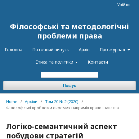
Увійти
Філософські та методологічні
проблеми права
Головна
Поточний випуск
Архів
Про журнал
Етика та політики
Контакти
Пошук
Home
/
Архіви
/
Том 20 № 2 (2020)
/
Філософські проблеми окремих напрямів правознавства
Логіко-семантичний аспект
побудови стратегій