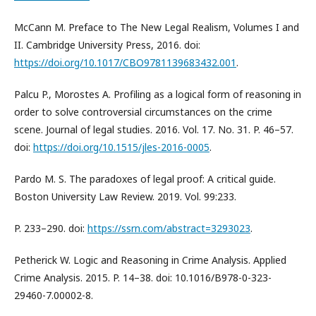
McCann M. Preface to The New Legal Realism, Volumes I and
II. Cambridge University Press, 2016. doi:
https://doi.org/10.1017/CBO9781139683432.001
.
Palcu P., Morostes A. Profiling as a logical form of reasoning in
order to solve controversial circumstances on the crime
scene. Journal of legal studies. 2016. Vol. 17. No. 31. P. 46–57.
doi:
https://doi.org/10.1515/jles-2016-0005
.
Pardo M. S. The paradoxes of legal proof: A critical guide.
Boston University Law Review. 2019. Vol. 99:233.
P. 233–290. doi:
https://ssrn.com/abstract=3293023
.
Petherick W. Logic and Reasoning in Crime Analysis. Applied
Crime Analysis. 2015. P. 14–38. doi: 10.1016/B978-0-323-
29460-7.00002-8.