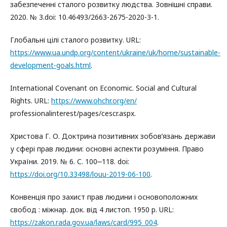
забезпеченні сталого розвитку людства. Зовнішні справи.
2020. № 3.doi: 10.46493/2663-2675-2020-3-1.
Глобальні цілі сталого розвитку. URL:
https://www.ua.undp.org/content/ukraine/uk/home/sustainable-
development-goals.html
.
International Covenant on Economic. Social and Cultural
Rights. URL:
https://www.ohchr.org/en/
professionalinterest/pages/cescr.aspx.
Христова Г. О. Доктрина позитивних зобов’язань держави
у сфері прав людини: основні аспекти розуміння. Право
України. 2019. № 6. С. 100‒118. doi:
https://doi.org/10.33498/louu-2019-06-100
.
Конвенція про захист прав людини і основоположних
свобод : міжнар. док. від 4 листоп. 1950 р. URL:
https://zakon.rada.gov.ua/laws/card/995_004
.