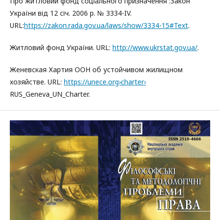
Про житловий фонд соціального призначення :Закон
України від 12 січ. 2006 р. № 3334-IV.
URL:
https://zakon.rada.gov.ua/laws/show/3334-15#Text
.
Житловий фонд України. URL:
http://www.ukrstat.gov.ua/
.
Женевская Хартия ООН об устойчивом жилищном
хозяйстве. URL:
https://unece.org›charter›
RUS_Geneva_UN_Charter.