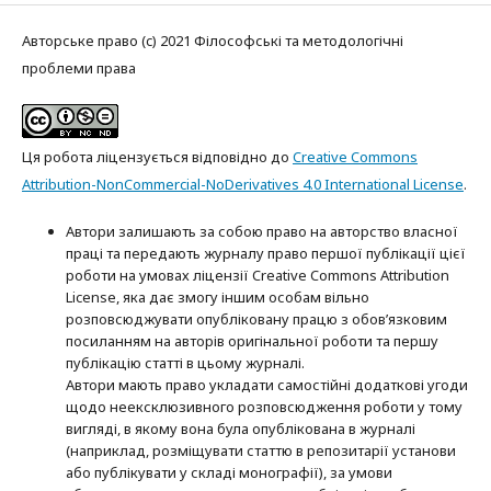
Авторське право (c) 2021 Філософські та методологічні
проблеми права
Ця робота ліцензується відповідно до
Creative Commons
Attribution-NonCommercial-NoDerivatives 4.0 International License
.
Автори залишають за собою право на авторство власної
праці та передають журналу право першої публікації цієї
роботи на умовах ліцензії Creative Commons Attribution
License, яка дає змогу іншим особам вільно
розповсюджувати опубліковану працю з обов’язковим
посиланням на авторів оригінальної роботи та першу
публікацію статті в цьому журналі.
Автори мають право укладати самостійні додаткові угоди
щодо неексклюзивного розповсюдження роботи у тому
вигляді, в якому вона була опублікована в журналі
(наприклад, розміщувати статтю в репозитарії установи
або публікувати у складі монографії), за умови