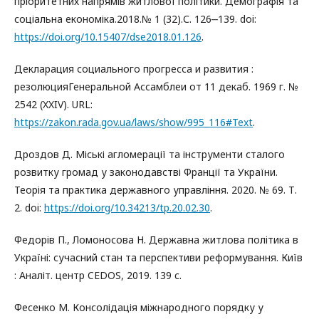
пріоритетних напрямів житлової політики. Демографія та
соціальна економіка.2018.№ 1 (32).С. 126‒139. doi:
https://doi.org/10.15407/dse2018.01.126
.
Декларация социального прогресса и развития :
резолюцияГенеральной Ассамблеи от 11 декаб. 1969 г. №
2542 (XXIV). URL:
https://zakon.rada.gov.ua/laws/show/995_116#Text
.
Дроздов Д. Міські агломерації та інструменти сталого
розвитку громад у законодавстві Франції та України.
Теорія та практика державного управління. 2020. № 69. Т.
2. doi:
https://doi.org/10.34213/tp.20.02.30
.
Федорів П., Ломоносова Н. Державна житлова політика в
Україні: сучасний стан та перспективи реформування. Київ
: Аналіт. центр CEDOS, 2019. 139 c.
Фесенко М. Консолідація міжнародного порядку у