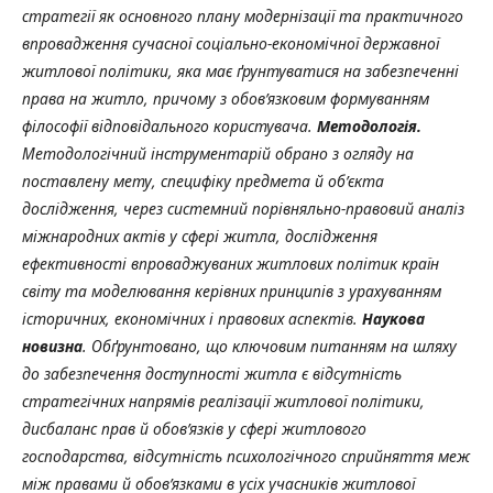
стратегії як основного плану модернізації та практичного
впровадження сучасної соціально-економічної державної
житлової політики, яка має ґрунтуватися на забезпеченні
права на житло, причому з обов’язковим формуванням
філософії відповідального користувача.
Методологія.
Методологічний інструментарій обрано з огляду на
поставлену мету, специфіку предмета й об’єкта
дослідження, через системний порівняльно-правовий аналіз
міжнародних актів у сфері житла, дослідження
ефективності впроваджуваних житлових політик країн
світу та моделювання керівних принципів з урахуванням
історичних, економічних і правових аспектів.
Наукова
новизна
. Обґрунтовано, що ключовим питанням на шляху
до забезпечення доступності житла є відсутність
стратегічних напрямів реалізації житлової політики,
дисбаланс прав й обов’язків у сфері житлового
господарства, відсутність психологічного сприйняття меж
між правами й обов’язками в усіх учасників житлової