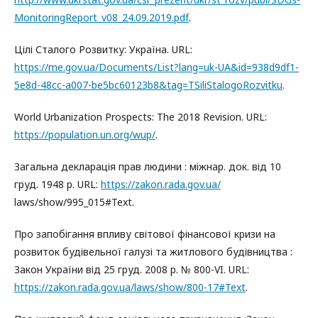
MonitoringReport_v08_24.09.2019.pdf
.
Цілі Сталого Розвитку: Україна. URL:
https://me.gov.ua/Documents/List?lang=uk-UA&id=938d9df1-
5e8d-48cc-a007-be5bc60123b8&tag=TSiliStalogoRozvitku
.
World Urbanization Prospects: The 2018 Revision. URL:
https://population.un.org/wup/
.
Загальна декларація прав людини : міжнар. док. від 10
груд. 1948 р. URL:
https://zakon.rada.gov.ua/
laws/show/995_015#Text.
Про запобігання впливу світової фінансової кризи на
розвиток будівельної галузі та житлового будівництва :
Закон України від 25 груд. 2008 р. № 800-VI. URL:
https://zakon.rada.gov.ua/laws/show/800-17#Text
.