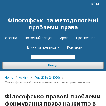
Увійти
Філософські та методологічні
проблеми права
Головна
Поточний випуск
Архів
Про журнал
Етика та політики
Контакти
Пошук
Home
/
Архіви
/
Том 20 № 2 (2020)
/
Філософські проблеми окремих напрямів правознавства
Філософсько-правові проблеми
формування права на житло в