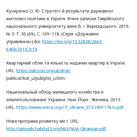
Кучеренко О. Ю. Стратегії й результати державної
житлової політики в Україні. Вчені записки Таврійського
національного університету імені В. І. Вернадського. 2019.
№ 3. Т. 30 (69). С. 109–118. (Серія «Державне
управління»).doi:
https://doi.org/10.32838/2663-
6468/2019.3/19
.
Квартирний облік та кількість наданих квартир в Україні.
URL:
https://ukrstat.org/uk/druk/
publicat/kat_u/publjitlo_u.htm.
Национальный обзор жилищного хозяйства и
землепользования: Украина. Нью-Йорк ; Женева, 2013.
URL:
https://www.unece.org›CP_Ukraine_ECE.HBP.176.ru.pdf
.
Нова програма розвитку міст. URL:
http://uploads.habitat3.org/hb3/NUA-Ukrainian.pdf
.