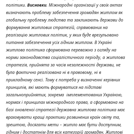
політики.
Висновки
. Міжнародні організації у своїх актах
визначають проблему забезпечення громадян житлом як
глобальну проблему людства та закликають держави до
формування житлових стратегій, спрямованих на
реалізацію житлових політик, у яких буде врегульовано
питання забезпечення усіх гідним житлом. В Україні
житлова політика сформована переважно з огляду на
норми законодавства соціалістичного періоду, а житлова
стратегія, прийнята за часів незалежності держави, не
була фактично реалізована ні в правовому, ні в
прикладному сенсі. Тому є потреба у визначенні керівних
принципів, які мають формуватися на підставі
загальноприйнятих, зокрема імплементованих Україною,
нормах і принципах міжнародного права, а сформована на
базі оновленої стратегії державна житлова політика має
враховувати кращі практики розвинених країн світу та,
зрештою, досягати мети – житло має бути доступним,
гідним і достатнім для всіх категорій громадян. Житлові