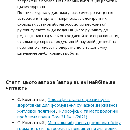
збереження посилання на першу публікацію роботи у
цьому журналі.
Політика журналу дає змогу і заохочує розміщення
авторами в Інтернеті (наприклад, у електронних
сховищах установ або на особистих веб-сайтах)
рукопису статті як до подання цього рукопису до
редакції, так і під час його редакційного опрацювання,
оскільки це сприяє продуктивній науковій дискусії та
позитивно впливає на оперативність та динаміку
цитування опублікованої роботи.
Статті цього автора (авторів), які найбільше
читають
С. Комнатний ,
Філософія сталого розвитку як
дороговказ для формування сучасної державної
житлової політики
,
Філософські та методологічні
проблеми права: Том 21 № 1 (2021)
С. Комнатний ,
Ментальний рівень проблеми обліку
громадян, які потребують покращення житлових