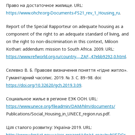
Право на достаточное жилище. URL:
https://www.ohchr.org›Documents›FS21_rev_1_Housing_ru
.
Report of the Special Rapporteur on adequate housing as a
component of the right to an adequate standard of living, and
on the right to non-discrimination in this context, Miloon
Kothari: addendum: mission to South Africa. 2009. URL:
https://www.refworld.org.ru/country,,,,ZAF,,47ebb9292,0.html
.
Селевко В. Б. Правове визначення поняття «гідне житло».
Гуманітарний часопис. 2019. № 3. С. 89–98. doi:
https://doi.org/10.32620/gch.2019.3.09
.
Социальное жилье в регионе ЕЭК ООН. URL:
https://www.unece.org/fileadmin/DAM/hlm/documents/
Publications/Social_Housing_in_UNECE_region.rus.pdf.
Цілі сталого розвитку: Україна-2019. URL:
http://www.ukrstat.gov.ua/csr_prezent/ukr/st_rozv/publ/SDGs-