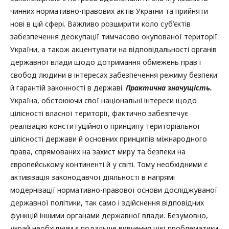
чинних нормативно-правових актів України та прийняти
нові в цій сфері. Важливо розширити коло суб’єктів
забезпечення деокупації тимчасово окупованої території
України, а також акцентувати на відповідальності органів
державної влади щодо дотримання обмежень прав і
свобод людини в інтересах забезпечення режиму безпеки
й гарантій законності в державі.
Практична значущість.
Україна, обстоюючи свої національні інтереси щодо
цілісності власної території, фактично забезпечує
реалізацію конституційного принципу територіальної
цілісності держави й основних принципів міжнародного
права, спрямованих на захист миру та безпеки на
європейському континенті й у світі. Тому необхідними є
активізація законодавчої діяльності в напрямі
модернізації нормативно-правової основи досліджуваної
державної політики, так само і здійснення відповідних
функцій іншими органами державної влади. Безумовно,
украй необхідним є подальше вивчення цієї проблематики