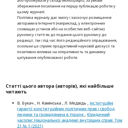
або публікувати у складі монографії), за умови
збереження посилання на першу публікацію роботи у
цьому журналі.
Політика журналу дає змогу і заохочує розміщення
авторами в Інтернеті (наприклад, у електронних
сховищах установ або на особистих веб-сайтах)
рукопису статті як до подання цього рукопису до
редакції, так і під час його редакційного опрацювання,
оскільки це сприяє продуктивній науковій дискусії та
позитивно впливає на оперативність та динаміку
цитування опублікованої роботи.
Статті цього автора (авторів), які найбільше
читають
В. Букач , Н. Камінська , Л. Медвідь ,
Інституційні
гарантії конституційних політичних прав і свобод
людини та громадянина в Україні
,
Юридичний
часопис Національної академії внутрішніх справ: Том
21 № 1 (2021)