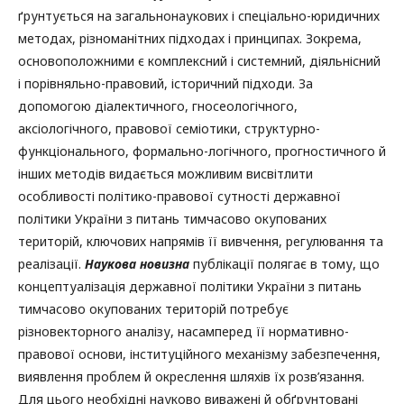
ґрунтується на загальнонаукових і спеціально-юридичних
методах, різноманітних підходах і принципах. Зокрема,
основоположними є комплексний і системний, діяльнісний
і порівняльно-правовий, історичний підходи. За
допомогою діалектичного, гносеологічного,
аксіологічного, правової семіотики, структурно-
функціонального, формально-логічного, прогностичного й
інших методів видається можливим висвітлити
особливості політико-правової сутності державної
політики України з питань тимчасово окупованих
територій, ключових напрямів її вивчення, регулювання та
реалізації.
Наукова новизна
публікації полягає в тому, що
концептуалізація державної політики України з питань
тимчасово окупованих територій потребує
різновекторного аналізу, насамперед її нормативно-
правової основи, інституційного механізму забезпечення,
виявлення проблем й окреслення шляхів їх розв’язання.
Для цього необхідні науково виважені й обґрунтовані