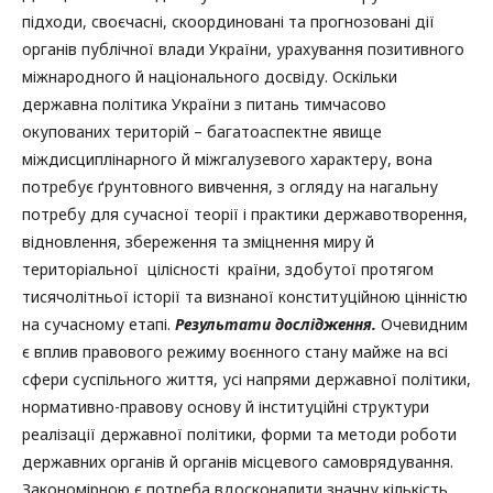
підходи, своєчасні, скоординовані та прогнозовані дії
органів публічної влади України, урахування позитивного
міжнародного й національного досвіду. Оскільки
державна політика України з питань тимчасово
окупованих територій – багатоаспектне явище
міждисциплінарного й міжгалузевого характеру, вона
потребує ґрунтовного вивчення, з огляду на нагальну
потребу для сучасної теорії і практики державотворення,
відновлення, збереження та зміцнення миру й
територіальної цілісності країни, здобутої протягом
тисячолітньої історії та визнаної конституційною цінністю
на сучасному етапі.
Результати дослідження.
Очевидним
є вплив правового режиму воєнного стану майже на всі
сфери суспільного життя, усі напрями державної політики,
нормативно-правову основу й інституційні структури
реалізації державної політики, форми та методи роботи
державних органів й органів місцевого самоврядування.
Закономірною є потреба вдосконалити значну кількість