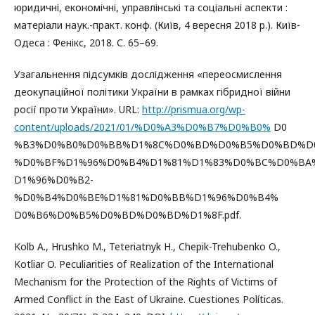
юридичні, економічні, управлінські та соціальні аспекти :
матеріали наук.-практ. конф. (Київ, 4 вересня 2018 р.). Київ-
Одеса : Фенікс, 2018. С. 65–69.
Узагальнення підсумків дослідження «переосмислення
деокупаційної політики України в рамках гібридної війни
росії проти України». URL:
http://prismua.org/wp-
content/uploads/2021/01/%D0%A3%D0%B7%D0%B0%
D0
%B3%D0%B0%D0%BB%D1%8C%D0%BD%D0%B5%D0%BD%D
%D0%BF%D1%96%D0%B4%D1%81%D1%83%D0%BC%D0%BA
D1%96%D0%B2-
%D0%B4%D0%BE%D1%81%D0%BB%D1%96%D0%B4%
D0%B6%D0%B5%D0%BD%D0%BD%D1%8F.pdf.
Kolb A., Hrushko M., Teteriatnyk H., Chepik-Trehubenko O.,
Kotliar O. Peculiarities of Realization of the International
Mechanism for the Protection of the Rights of Victims of
Armed Conflict in the East of Ukraine. Cuestiones Políticas.