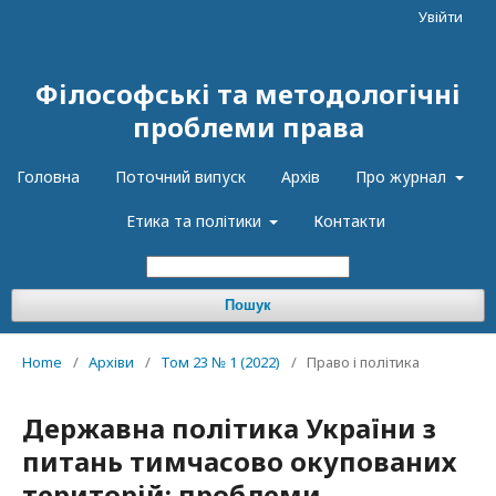
Увійти
Філософські та методологічні
проблеми права
Головна
Поточний випуск
Архів
Про журнал
Етика та політики
Контакти
Пошук
Home
/
Архіви
/
Том 23 № 1 (2022)
/
Право і політика
Державна політика України з
питань тимчасово окупованих
територій: проблеми