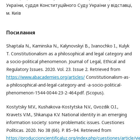
України, суддя Конституційного Суду України у відставці,
м. Київ
Посилання
Shaptala N., Kaminska N., Kalynovskyi B., Ivanochko I., Kulyk
T. Constitutionalism as a philosophical and legal category and
a socio-political phenomenon. Journal of Legal, Ethical and
Regulatory Issues. 2020. Vol. 23. Issue 2. Retrieved from
https://www.abacademies.org/articles/
Constitutionalism-as-
a-philosophical-and-legal-category-and -a-socio-political-
phenomenon-1544-0044-23-2-464.pdf. (Scopus).
Kostytsky M.V., Kushakova-Kostytska N.V., Gvozdik O.I.,
Kravets V.M., Shkarupa K.V. National identity in an emerging
information society: some problematic issues. Cuestiones
Políticas. 2020. No 38 (66). P. 85–94. Retrieved from
https://produccioncientificaluz.org/index.php/cuestiones/article/