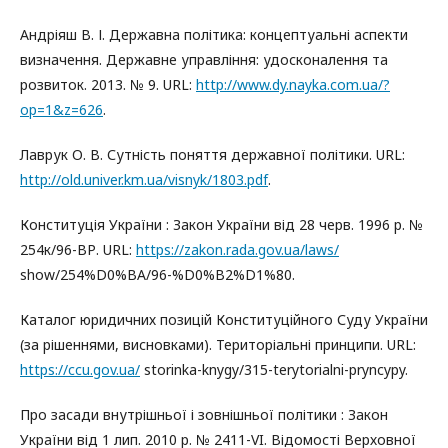
Андріяш В. І. Державна політика: концептуальні аспекти
визначення. Державне управління: удосконалення та
розвиток. 2013. № 9. URL:
http://www.dy.nayka.com.ua/?
op=1&z=626
.
Лаврук О. В. Сутність поняття державної політики. URL:
http://old.univer.km.ua/visnyk/1803.pdf
.
Конституція України : Закон України від 28 черв. 1996 р. №
254к/96-ВР. URL:
https://zakon.rada.gov.ua/laws/
show/254%D0%BA/96-%D0%B2%D1%80.
Каталог юридичних позицій Конституційного Суду України
(за рішеннями, висновками). Територіальні принципи. URL:
https://ccu.gov.ua/
storinka-knygy/315-terytorialni-pryncypy.
Про засади внутрішньої і зовнішньої політики : Закон
України від 1 лип. 2010 р. № 2411-VI. Відомості Верховної