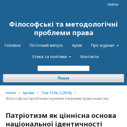
Увійти
Філософські та методологічні
проблеми права
Головна
Поточний випуск
Архів
Про журнал
Етика та політики
Контакти
Пошук
Home
/
Архіви
/
Том 12 № 2 (2016)
/
Філософські проблеми окремих напрямів правознавства
Патріотизм як ціннісна основа
національної ідентичності