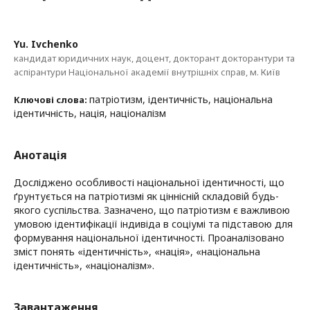
Yu. Ivchenko
кандидат юридичних наук, доцент, докторант докторантури та
аспірантури Національної академії внутрішніх справ, м. Київ
патріотизм, ідентичність, національна
Ключові слова:
ідентичність, нація, націоналізм
Анотація
Досліджено особливості національної ідентичності, що
ґрунтується на патріотизмі як ціннісній складовій будь-
якого суспільства. Зазначено, що патріотизм є важливою
умовою ідентифікації індивіда в соціумі та підставою для
формування національної ідентичності. Проаналізовано
зміст понять «ідентичність», «нація», «національна
ідентичність», «націоналізм».
Завантаження