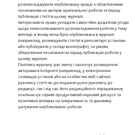
розповсюджувати опубліковану працю з обов’язковим
посиланням на авторів оригінальної роботи та першу
публікацію статті в цьому журналі.
Автори мають право укладати самостійні додаткові угоди
щодо неексклюзивного розповсюдження роботи у тому
вигляді, в якому вона була опублікована в журналі
(наприклад, розміщувати статтю в репозитарії установи
або публікувати у складі монографії), за умови
збереження посилання на першу публікацію роботи у
цьому журналі.
Політика журналу дає змогу і заохочує розміщення
авторами в Інтернеті (наприклад, у електронних
сховищах установ або на особистих веб-сайтах)
рукопису статті як до подання цього рукопису до
редакції, так і під час його редакційного опрацювання,
оскільки це сприяє продуктивній науковій дискусії та
позитивно впливає на оперативність та динаміку
цитування опублікованої роботи.