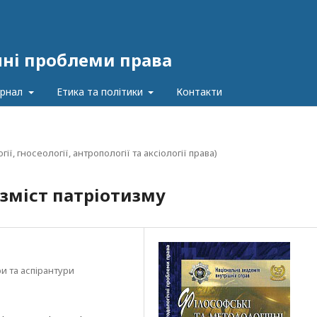
чні проблеми права
урнал
Етика та політики
Контакти
, гносеології, антропології та аксіології права)
зміст патріотизму
и та аспірантури