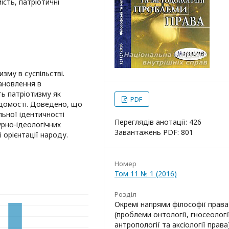
ість, патріотичні
зму в суспільстві.
ановлення в
ть патріотизму як
PDF
ідомості. Доведено, що
льної ідентичності
Переглядів анотації: 426
рно-ідеологічних
Завантажень PDF: 801
і орієнтації народу.
Номер
Том 11 № 1 (2016)
Розділ
Окремі напрями філософії права
(проблеми онтології, гносеології
антропології та аксіології права