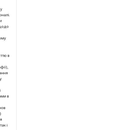
шу
рналі.
и
 щодо
ому
ттю в
фії),
ання
у
і
ами в
нов
)
ня
так і