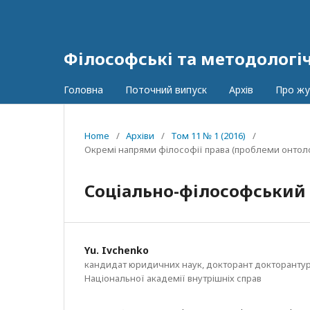
Філософські та методологі
Головна
Поточний випуск
Архів
Про ж
Home
/
Архіви
/
Том 11 № 1 (2016)
/
Окремі напрями філософії права (проблеми онтології
Соціально-філософський 
Yu. Ivchenko
кандидат юридичних наук, докторант докторантур
Національної академії внутрішніх справ