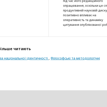
під час його редакційного
опрацювання, оскільки це с
продуктивній науковій дискус
позитивно впливає на
оперативність та динаміку
цитування опублікованої ро
йбільше читають
ова національної ідентичності
,
Філософські та методологічні