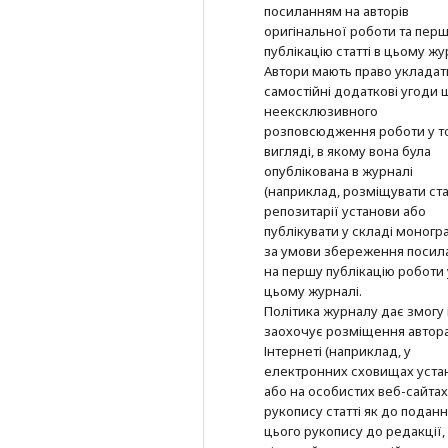
посиланням на авторів
оригінальної роботи та пер
публікацію статті в цьому жу
Автори мають право укладат
самостійні додаткові угоди
неексклюзивного
розповсюдження роботи у т
вигляді, в якому вона була
опублікована в журналі
(наприклад, розміщувати ста
репозитарії установи або
публікувати у складі моногра
за умови збереження посил
на першу публікацію роботи 
цьому журналі.
Політика журналу дає змогу 
заохочує розміщення автор
Інтернеті (наприклад, у
електронних сховищах уста
або на особистих веб-сайтах
рукопису статті як до подан
цього рукопису до редакції, 