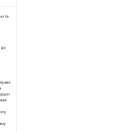
кі та
 до
 право
а
ершої
овах
могу
ану