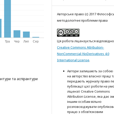
Авторське право (c) 2017 Філософсь
методологічні проблеми права
Ця робота ліцензується відповідно
Creative Commons Attribution-
NonCommercial-NoDerivatives 4.0
International License
.
Автори залишають за собою
на авторство власної праці т
нтури та аспірантури
передають журналу право п
публікації цієї роботи на ум
ліцензії Creative Commons
Attribution License, яка дає з
іншим особам вільно
розповсюджувати опубліков
працю з обов’язковим