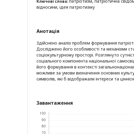
патріотизм, патріотична свідом
Ключові слова:
відносини, ідея патріотизму
Анотація
Здійснено аналіз проблем формування патріоти
Досліджено його особливості та механізми ст
соціокультурному просторі. Розглянуто сутніс
соціального компонента національної самосв
його формування в контексті загальнонаціона
можливе за умови визначення основних культу
символів, які б відображали інтереси та ціннісн
Завантаження