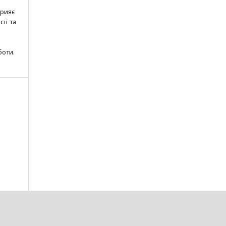
прияє
ії та
боти.