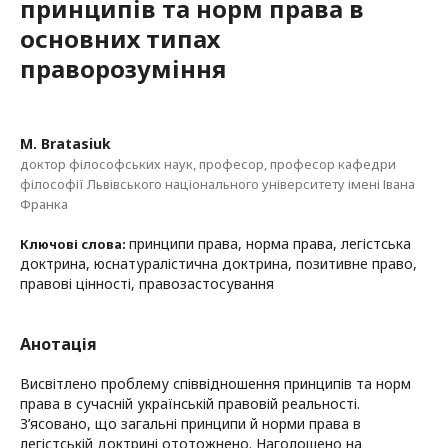
принципів та норм права в
основних типах
праворозуміння
M. Bratasiuk
доктор філософських наук, професор, професор кафедри
філософії Львівського національного університету імені Івана
Франка
принципи права, норма права, легістська
Ключові слова:
доктрина, юснатуралістична доктрина, позитивне право,
правові цінності, правозастосування
Анотація
Висвітлено проблему співвідношення принципів та норм
права в сучасній українській правовій реальності.
З’ясовано, що загальні принципи й норми права в
легістській доктрині ототожнено. Наголошено на