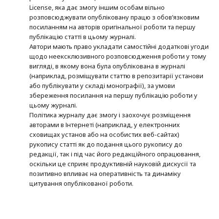
License, яка дає змогу іншим особам вільно
розповсюджувати опубліковану працю з обов’язковим
посиланням на авторів оригінальної роботи та першу
публікацію статті в цьому журналі.
Автори мають право укладати самостійні додаткові угоди
щодо неексклюзивного розповсюдження роботи у тому
вигляді, в якому вона була опублікована в журналі
(наприклад, розміщувати статтю в репозитарії установи
або публікувати у складі монографії), за умови
збереження посилання на першу публікацію роботи у
цьому журналі.
Політика журналу дає змогу і заохочує розміщення
авторами в Інтернеті (наприклад, у електронних
сховищах установ або на особистих веб-сайтах)
рукопису статті як до подання цього рукопису до
редакції, так і під час його редакційного опрацювання,
оскільки це сприяє продуктивній науковій дискусії та
позитивно впливає на оперативність та динаміку
цитування опублікованої роботи.