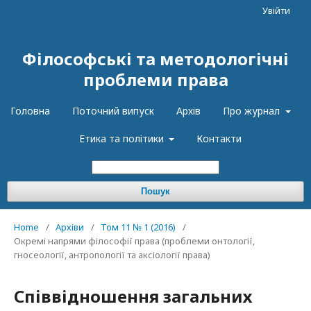
Увійти
Філософські та методологічні
проблеми права
Головна
Поточний випуск
Архів
Про журнал
Етика та політики
Контакти
Пошук
Home
/
Архіви
/
Том 11 № 1 (2016)
/
Окремі напрями філософії права (проблеми онтології,
гносеології, антропології та аксіології права)
Співвідношення загальних