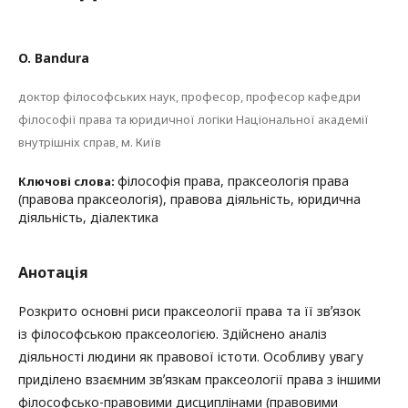
O. Bandura
доктор філософських наук, професор, професор кафедри
філософії права та юридичної логіки Національної академії
внутрішніх справ, м. Київ
філософія права, праксеологія права
Ключові слова:
(правова праксеологія), правова діяльність, юридична
діяльність, діалектика
Анотація
Розкрито основні риси праксеології права та її звʼязок
із філософською праксеологією. Здійснено аналіз
діяльності людини як правової істоти. Особливу увагу
приділено взаємним звʼязкам праксеології права з іншими
філософсько-правовими дисциплінами (правовими