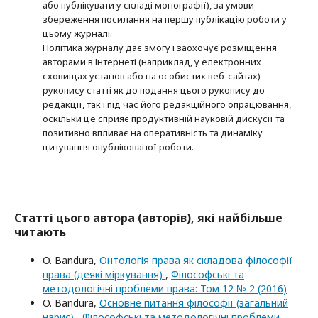
або публікувати у складі монографії), за умови
збереження посилання на першу публікацію роботи у
цьому журналі.
Політика журналу дає змогу і заохочує розміщення
авторами в Інтернеті (наприклад, у електронних
сховищах установ або на особистих веб-сайтах)
рукопису статті як до подання цього рукопису до
редакції, так і під час його редакційного опрацювання,
оскільки це сприяє продуктивній науковій дискусії та
позитивно впливає на оперативність та динаміку
цитування опублікованої роботи.
Статті цього автора (авторів), які найбільше
читають
O. Bandura,
Онтологія права як складова філософії
права (деякі міркування)
,
Філософські та
методологічні проблеми права: Том 12 № 2 (2016)
O. Bandura,
Основне питання філософії (загальний
нарис)
,
Філософські та методологічні проблеми