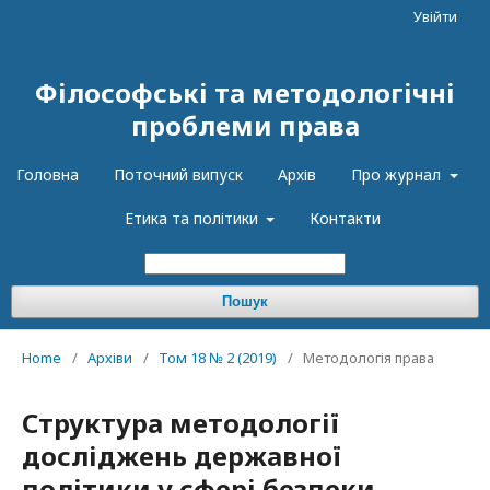
Увійти
Філософські та методологічні
проблеми права
Головна
Поточний випуск
Архів
Про журнал
Етика та політики
Контакти
Пошук
Home
/
Архіви
/
Том 18 № 2 (2019)
/
Методологія права
Структура методології
досліджень державної
політики у сфері безпеки