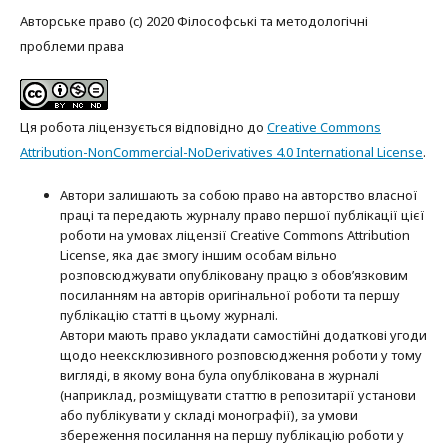
Авторське право (c) 2020 Філософські та методологічні
проблеми права
Ця робота ліцензується відповідно до
Creative Commons
Attribution-NonCommercial-NoDerivatives 4.0 International License
.
Автори залишають за собою право на авторство власної
праці та передають журналу право першої публікації цієї
роботи на умовах ліцензії Creative Commons Attribution
License, яка дає змогу іншим особам вільно
розповсюджувати опубліковану працю з обов’язковим
посиланням на авторів оригінальної роботи та першу
публікацію статті в цьому журналі.
Автори мають право укладати самостійні додаткові угоди
щодо неексклюзивного розповсюдження роботи у тому
вигляді, в якому вона була опублікована в журналі
(наприклад, розміщувати статтю в репозитарії установи
або публікувати у складі монографії), за умови
збереження посилання на першу публікацію роботи у