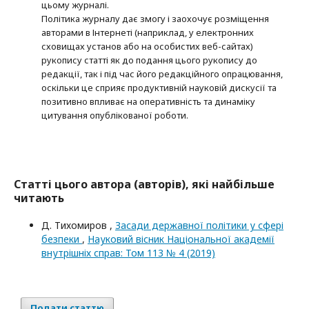
цьому журналі.
Політика журналу дає змогу і заохочує розміщення
авторами в Інтернеті (наприклад, у електронних
сховищах установ або на особистих веб-сайтах)
рукопису статті як до подання цього рукопису до
редакції, так і під час його редакційного опрацювання,
оскільки це сприяє продуктивній науковій дискусії та
позитивно впливає на оперативність та динаміку
цитування опублікованої роботи.
Статті цього автора (авторів), які найбільше
читають
Д. Тихомиров ,
Засади державної політики у сфері
безпеки
,
Науковий вісник Національної академії
внутрішніх справ: Том 113 № 4 (2019)
Подати статтю