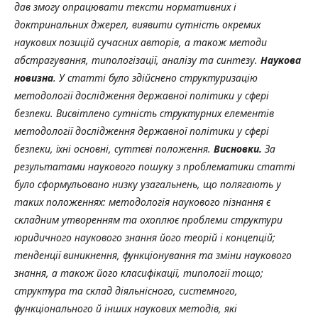
дав змогу опрацювати тексти нормативних і
доктринальних джерел, виявити сутність окремих
наукових позицій сучасних авторів, а також методи
абстрагування, типологізації, аналізу та синтезу.
Наукова
новизна
. У статті було здійснено структуризацію
методології дослідження державної політики у сфері
безпеки. Висвітлено сутність структурних елементів
методології дослідження державної політики у сфері
безпеки, їхні основні, суттєві положення.
Висновки.
За
результатами наукового пошуку з проблематики статті
було сформульовано низку узагальнень, що полягають у
таких положеннях: методологія наукового пізнання є
складним утворенням та охоплює проблеми структури
юридичного наукового знання його теорій і концепцій;
тенденції виникнення, функціонування та зміни наукового
знання, а також його класифікації, типології тощо;
структура та склад діяльнісного, системного,
функціонального й інших наукових методів, які