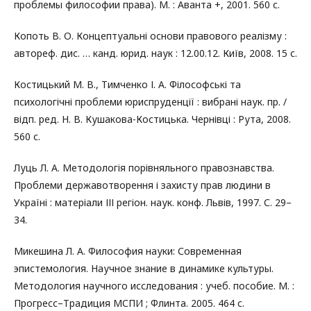
проблемы философии права). М. : Аванта +, 2001. 560 с.
Копоть В. О. Концептуальні основи правового реалізму :
автореф. дис. … канд. юрид. наук : 12.00.12. Київ, 2008. 15 с.
Костицький М. В., Тимченко І. А. Філософські та
психологічні проблеми юриспруденції : вибрані наук. пр. /
відп. ред. Н. В. Кушакова-Костицька. Чернівці : Рута, 2008.
560 с.
Луць Л. А. Методологія порівняльного правознавства.
Проблеми державотворення і захисту прав людини в
Україні : матеріали ІІІ регіон. наук. конф. Львів, 1997. С. 29–
34.
Микешина Л. А. Философия науки: Современная
эпистемология. Научное знание в динамике культуры.
Методология научного исследования : учеб. пособие. М. :
Прогресс–Традиция МСПИ ; Флинта. 2005. 464 с.