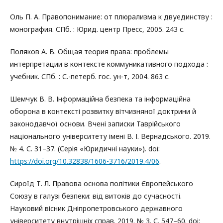
Оль П. А. Правопонимание: от плюрализма к двуединству :
монография. СПб. : Юрид. центр Пресс, 2005. 243 с.
Поляков А. В. Общая теория права: проблемы
интерпретации в контексте коммуникативного подхода :
учебник. СПб. : С.-петерб. гос. ун-т, 2004. 863 с.
Шемчук В. В. Інформаційна безпека та інформаційна
оборона в контексті розвитку вітчизняної доктрини й
законодавчої основи. Вчені записки Таврійського
національного університету імені В. І. Вернадського. 2019.
№ 4. С. 31–37. (Серія «Юридичні науки»). doi:
https://doi.org/10.32838/1606-3716/2019.4/06
.
Сироїд Т. Л. Правова основа політики Європейського
Союзу в галузі безпеки: від витоків до сучасності.
Науковий вісник Дніпропетровського державного
університету внутрішніх справ. 2019. № 3. С. 547–60. doi: