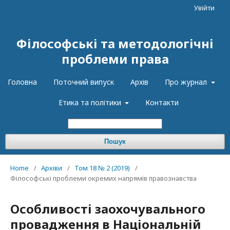
Увійти
Філософські та методологічні
проблеми права
Головна
Поточний випуск
Архів
Про журнал
Етика та політики
Контакти
Пошук
Home
/
Архіви
/
Том 18 № 2 (2019)
/
Філософські проблеми окремих напрямів правознавства
Особливості заохочувального
провадження в Національній