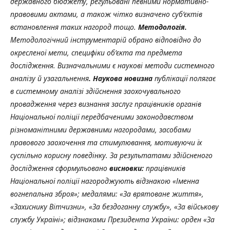
державного бюджету, регульовані певними нормативно-
правовими актами, а також чітко визначено суб’єктів
встановлення таких нагород тощо.
Методологія.
Методологічний інструментарій обрано відповідно до
окресленої мети, специфіки об’єкта та предмета
дослідження. Визначальними є наукові методи системного
аналізу й узагальнення
. Наукова новизна
публікації полягає
в системному аналізі здійснення заохочувального
провадження через визнання заслуг працівників органів
Національної поліції передбаченими законодавством
різноманітними державними нагородами, засобами
правового заохочення та стимулювання, мотивуючи їх
суспільно корисну поведінку. За результатами здійсненого
дослідження сформульовано
висновки:
працівників
Національної поліції нагороджують відзнакою «Іменна
вогнепальна зброя»; медалями: «За врятоване життя»,
«Захиснику Вітчизни», «За бездоганну службу», «За військову
службу Україні»; відзнаками Президента України: орден «За