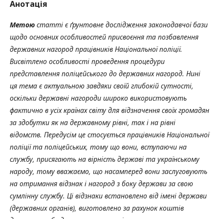
Анотація
Метою
ст
атті є ґрунтовне дослідження законодавчої бази
щодо основних особливостей присвоєння та позбавлення
державних нагород працівників
Національної поліції.
Висвітлено
особливості проведення процедури
представлення поліцейського до державних нагород. Нині
ця тема є актуальною завдяки своїй глибокій сутності,
оскільки державні нагороди широко використовують
фактично в усіх країнах світу для відзначення своїх громадян
за здобутки як на державному рівні, так і на рівні
відомств. Передусім це стосується працівників Національної
поліції та поліцейських, тому що вони, вступаючи на
службу, присягають на вірність державі та українському
народу, тому вважаємо, що насамперед вони заслуговують
на отримання відзнак і нагород з боку держави за свою
сумлінну службу. Ці відзнаки встановлено від імені держави
(державних органів), виготовлено за рахунок коштів