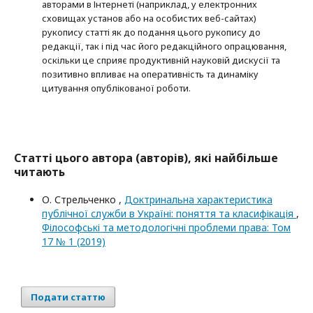
авторами в Інтернеті (наприклад, у електронних
сховищах установ або на особистих веб-сайтах)
рукопису статті як до подання цього рукопису до
редакції, так і під час його редакційного опрацювання,
оскільки це сприяє продуктивній науковій дискусії та
позитивно впливає на оперативність та динаміку
цитування опублікованої роботи.
Статті цього автора (авторів), які найбільше
читають
О. Стрельченко ,
Доктринальна характеристика
публічної служби в Україні: поняття та класифікація
,
Філософські та методологічні проблеми права: Том
17 № 1 (2019)
Подати статтю