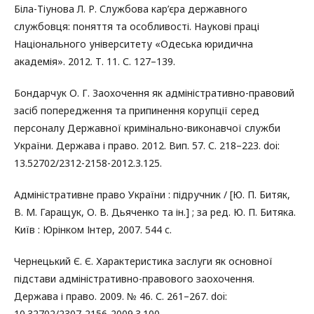
Біла-Тіунова Л. Р. Службова кар’єра державного
службовця: поняття та особливості. Наукові праці
Національного університету «Одеська юридична
академія». 2012. Т. 11. С. 127–139.
Бондарчук О. Г. Заохочення як адміністративно-правовий
засіб попередження та припинення корупції серед
персоналу Державної кримінально-виконавчої служби
України. Держава і право. 2012. Вип. 57. С. 218–223. doi:
13.52702/2312-2158-2012.3.125.
Адміністративне право України : підручник / [Ю. П. Битяк,
В. М. Гаращук, О. В. Дьяченко та ін.] ; за ред. Ю. П. Битяка.
Київ : Юрінком Інтер, 2007. 544 с.
Чернецький Є. Є. Характеристика заслуги як основної
підстави адміністративно-правового заохочення.
Держава і право. 2009. № 46. С. 261–267. doi:
10.32702/2307-2156-2009.3.100.