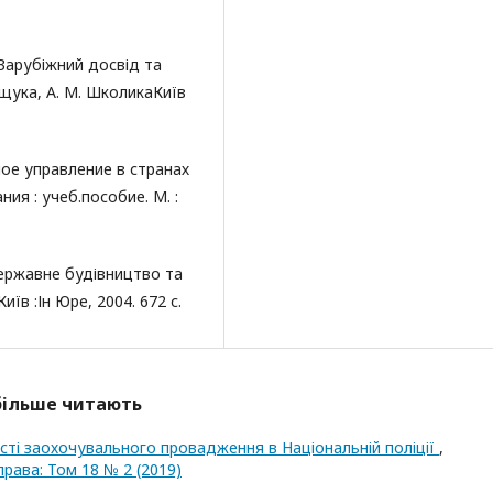
 Зарубіжний досвід та
мощука, А. М. ШколикаКиїв
ое управление в странах
ия : учеб.пособие. М. :
 Державне будівництво та
иїв :Ін Юре, 2004. 672 с.
йбільше читають
ті заохочувального провадження в Національній поліції
,
рава: Том 18 № 2 (2019)