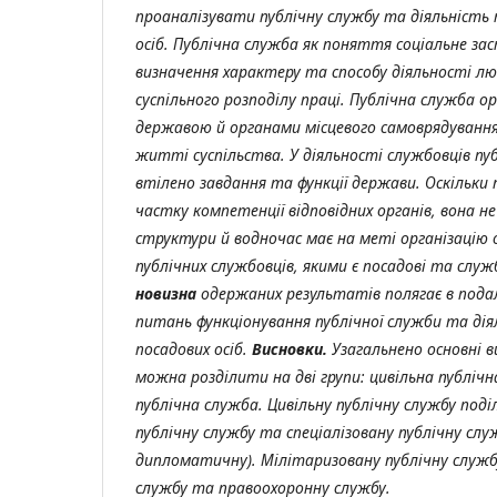
проаналізувати публічну службу та діяльність 
осіб.
Публічна служба як поняття соціальне за
визначення характеру та способу діяльності л
суспільного розподілу праці. Публічна служба ор
державою й органами місцевого самоврядування,
житті суспільства. У діяльності службовців пу
втілено завдання та функції держави. Оскільки
частку компетенції відповідних органів, вона не
структури й водночас має на меті організацію 
публічних службовців, якими є посадові та служ
новизна
одержаних результатів полягає в пода
питань функціонування публічної служби та дія
посадових осіб.
Висновки.
Узагальнено основні
ви
можна розділити на дві групи: цивільна публіч
публічна служба. Цивільну публічну службу под
публічну службу та спеціалізовану публічну слу
дипломатичну). Мілітаризовану публічну службу
службу та правоохоронну службу.