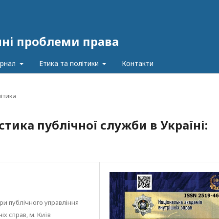
чні проблеми права
урнал
Етика та політики
Контакти
літика
тика публічної служби в Україні:
и публічного управління
х справ, м. Київ