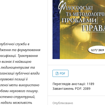
публічної служби в
лідження та формулювання
ласифікації. Трактування
а визнає її найвищою
му людиноцентризмі та
ганізації публічної влади
PDF
равової позиції її
Переглядів анотації: 1189
вленої мети використано
Завантажень PDF: 2089
собами наукового пошуку.
системно-структурний,
 надали можливість
Опубліковано