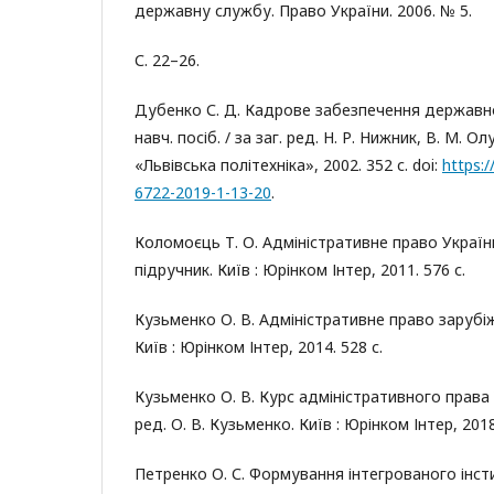
державну службу. Право України. 2006. № 5.
С. 22–26.
Дубенко С. Д. Кадрове забезпечення державног
навч. посіб. / за заг. ред. Н. Р. Нижник, В. М. Ол
«Львівська політехніка», 2002. 352 с. doi:
https:/
6722-2019-1-13-20
.
Коломоєць Т. О. Адміністративне право України
підручник. Київ : Юрінком Інтер, 2011. 576 с.
Кузьменко О. В. Адміністративне право зарубіжн
Київ : Юрінком Інтер, 2014. 528 с.
Кузьменко О. В. Курс адміністративного права У
ред. О. В. Кузьменко. Київ : Юрінком Інтер, 2018
Петренко О. С. Формування інтегрованого інст