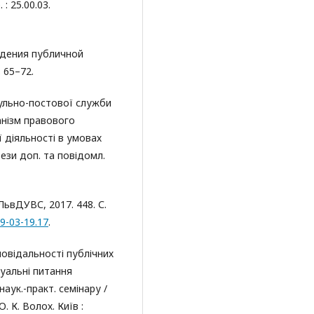
 : 25.00.03.
ждения публичной
 65–72.
рульно-постової служби
анізм правового
 діяльності в умовах
тези доп. та повідомл.
: ЛьвДУВС, 2017. 448. С.
19-03-19.17
.
повідальності публічних
туальні питання
наук.-практ. семінару /
О. К. Волох. Київ :