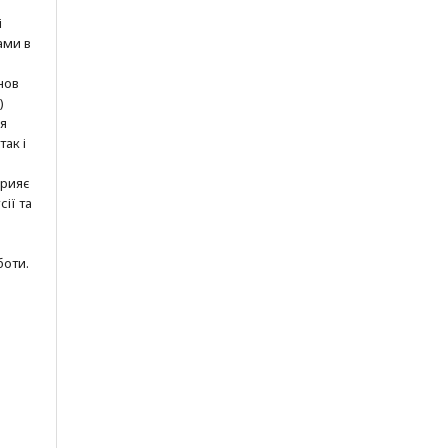
і
ами в
нов
)
ня
так і
прияє
ії та
боти.