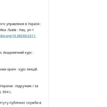
о управління в Україні :
уйка. Львів : Нац. ун-т
/doi.org/10.36030/2311-
. Академічний курс :
их країн : курс лекцій.
країни : підручник / за
, 904 с.
итуту публічної служби в