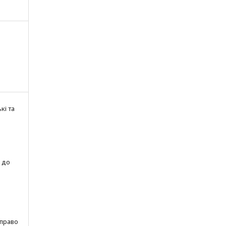
кі та
 до
 право