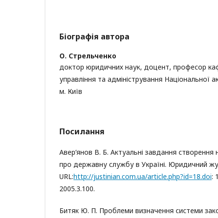
Біографія автора
О. Стрельченко
доктор юридичних наук, доцент, професор ка
управління та адміністрування Національної ак
м. Київ
Посилання
Авер’янов В. Б. Актуальні завдання створення
про державну службу в Україні. Юридичний жур
URL:
http://justinian.com.ua/article.php?id=18.doi
:
2005.3.100.
Битяк Ю. П. Проблеми визначення системи за