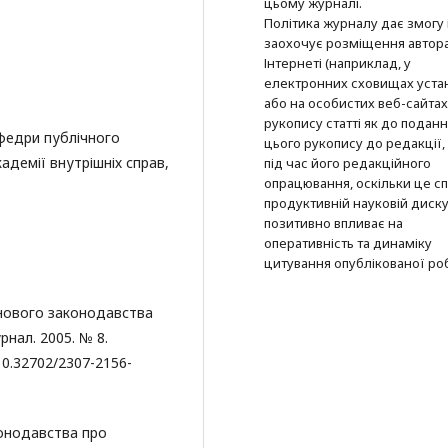
цьому журналі.
Політика журналу дає змогу 
заохочує розміщення автор
Інтернеті (наприклад, у
електронних сховищах уста
або на особистих веб-сайтах
рукопису статті як до подан
федри публічного
цього рукопису до редакції, 
адемії внутрішніх справ,
під час його редакційного
опрацювання, оскільки це с
продуктивній науковій дискус
позитивно впливає на
оперативність та динаміку
цитування опублікованої ро
 нового законодавства
нал. 2005. № 8.
 10.32702/2307-2156-
конодавства про