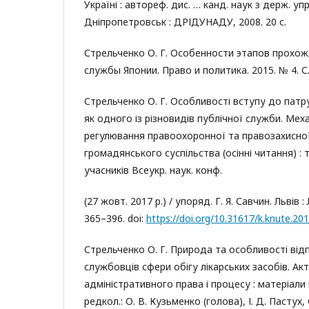
Україні : автореф. дис. … канд. наук з держ. упр.
Дніпропетровськ : ДРІДУНАДУ, 2008. 20 с.
Стрельченко О. Г. Особенности этапов прохо
службы Японии. Право и политика. 2015. № 4. С.
Стрельченко О. Г. Особливості вступу до пат
як одного із різновидів публічної служби. Мех
регулювання правоохоронної та правозахисної
громадянського суспільства (осінні читання) : 
учасників Всеукр. наук. конф.
(27 жовт. 2017 р.) / упоряд. Г. Я. Савчин. Львів 
365–396. doi:
https://doi.org/10.31617/k.knute.20
Стрельченко О. Г. Природа та особливості від
службовців сфери обігу лікарських засобів. Ак
адміністративного права і процесу : матеріали 
редкол.: О. В. Кузьменко (голова), І. Д. Пастух, 