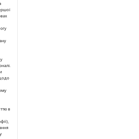
а
ершої
овах
могу
ану
шу
рналі.
и
 щодо
ому
ттю в
фії),
ання
у