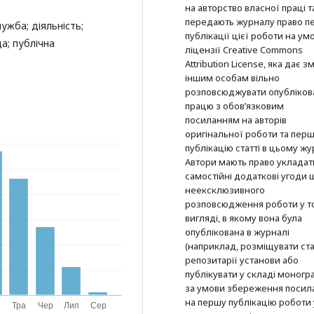
на авторство власної праці т
передають журналу право п
ужба; діяльність;
публікації цієї роботи на ум
а; публічна
ліцензії Creative Commons
Attribution License, яка дає з
іншим особам вільно
розповсюджувати опубліков
працю з обов’язковим
посиланням на авторів
оригінальної роботи та пер
публікацію статті в цьому жу
Автори мають право укладат
самостійні додаткові угоди
неексклюзивного
розповсюдження роботи у т
вигляді, в якому вона була
опублікована в журналі
(наприклад, розміщувати ста
репозитарії установи або
публікувати у складі моногра
за умови збереження посил
на першу публікацію роботи 