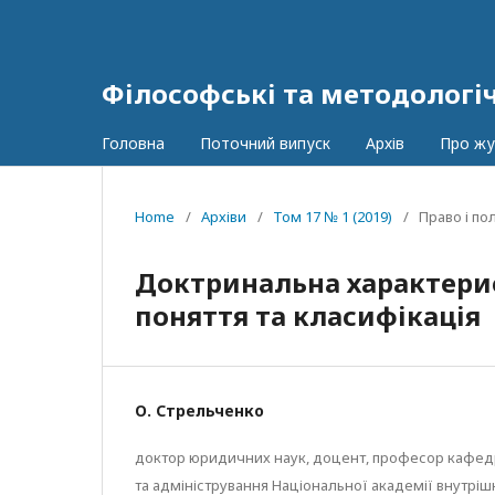
Філософські та методологі
Головна
Поточний випуск
Архів
Про ж
Home
/
Архіви
/
Том 17 № 1 (2019)
/
Право і по
Доктринальна характерис
поняття та класифікація
О. Стрельченко
доктор юридичних наук, доцент, професор кафедр
та адміністрування Національної академії внутрішні