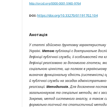
http://orcid.org/0000-0001-5965-9764
https://doi.org/10.33270/01191702.104
DOI:
Анотація
У статті здійснено ґрунтовну характеристику 
Україні.
Метою
публікації є доктринальне дос
дефініції публічної служби, її особливостей та к
дефініції реалізовано за допомогою гіпотези, як
соціальною цінністю, що полягає в українсько
визначає функціональну єдність (системність) ор
й публічної служби на засадах адміністративно-п
реалізації.
Методологія.
Для досягнення поста
загальнонаукові та спеціальні методи, які є за
Зокрема, метод системного аналізу, а також 
формально-логічний та статистичний методи