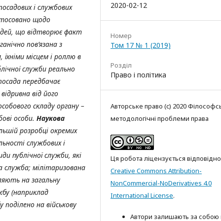
2020-02-12
посадових і службових
стосовано щодо
юдей, що відтворює факт
Номер
ганічно пов’язана з
Том 17 № 1 (2019)
 їхніми місцем і роллю в
Розділ
блічної служби реально
Право і політика
 посада передбачає
 відривна від його
особового складу органу –
Авторське право (c) 2020 Філософсь
бові особи.
Наукова
методологічні проблеми права
льшій розробці окремих
льності службових і
ди публічної служби, які
Ця робота ліцензується відповідно
на служба; мілітаризована
Creative Commons Attribution-
іляють на загальну
NonCommercial-NoDerivatives 4.0
жбу (наприклад
International License
.
 поділено на військову
Автори залишають за собою