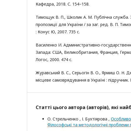
Кафедра, 2018. С. 154–158.
Тимощук В. П., Школик А. М. Публічна служба.
пропозиції для України / за заг. ред. В. П. Ти
: Конус Ю, 2007. 735 с.
Василенко И. Административно-государственн
Запада: США, Великобритания, Франция, Герман
Логос, 2000. 474 с.
Журавський В. С., Серьогін В. О., Ярмиш О. Н.
місцеве самоврядування в Україні : підручник. К
Статті цього автора (авторів), які на
О. Стрельченко , І. Бухтіярова ,
Особливос
Філософські та методологічні проблеми п