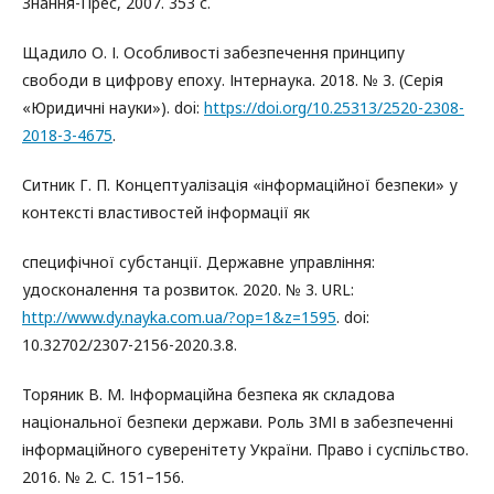
Знання-Прес, 2007. 353 с.
Щадило О. І. Особливості забезпечення принципу
свободи в цифрову епоху. Інтернаука. 2018. № 3. (Серія
«Юридичні науки»). doi:
https://doi.org/10.25313/2520-2308-
2018-3-4675
.
Ситник Г. П. Концептуалізація «інформаційної безпеки» у
контексті властивостей інформації як
специфічної субстанції. Державне управління:
удосконалення та розвиток. 2020. № 3. URL:
http://www.dy.nayka.com.ua/?op=1&z=1595
. doi:
10.32702/2307-2156-2020.3.8.
Торяник В. М. Інформаційна безпека як складова
національної безпеки держави. Роль ЗМІ в забезпеченні
інформаційного суверенітету України. Право і суспільство.
2016. № 2. С. 151–156.