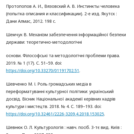
Протопопов А. И., Вязовский А. В. Инстинкты человека
(попытка описания и классификации). 2-е изд. Якутск :
Дани Алмас, 2012. 198 с.
Шемчук В. Механізм забезпечення інформаційної безпеки
держави: теоретично-методологічні
основи. Філософські та методологічні проблеми права.
2019. № 1 (17). С. 51–59. doi:
https://doi.org/10.33270/01191702.51
.
Шевченко М. І. Роль громадських медіа в
переформатуванні культурної політики: український
досвід. Вісник Національної академії керівних кадрів
культури і мистецтв. 2018. № 4. С. 189–193. doi:
https://doi.org/10.32461/2226-3209.4.2018.153025
.
Шевнюк О. Л. Культурологія : навч. посіб. 3-тє вид. Київ :