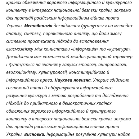
країнах обмеження ворожого інформаційного й культурного
контенту в інтересах національної безпеки країни, зокрема
для протидії російським інформаційним війнам проти
України.
Методологія
дослідження
ґрунтується на
методах
аналізу, синтезу, порівняльного аналізу, що дали змогу
системно простежити підходи до встановлення
взаємозв’язку між концептами «інформація» та «культура»
.
Дослідження має комплексний міждисциплінарний характер
і ґрунтується на знаннях у галузях етології, антропології,
еволюціонізму, культурології, конституційного й
інформаційного права.
Наукова
новизна.
Уперше здійснено
системний аналіз й обґрунтування інформаційного
розуміння культури з метою розроблення та дослідження
підходів до прийнятного в демократичних країнах
обмеження ворожого інформаційного й культурного
контенту в інтересах національної безпеки країни, зокрема
для протидії російським інформаційним війнам проти
України.
Висновки.
Інформаційне розуміння культури надає