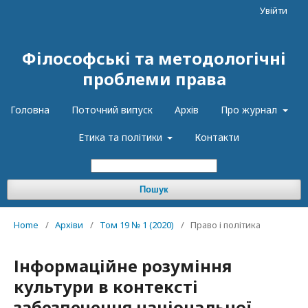
Увійти
Філософські та методологічні
проблеми права
Головна
Поточний випуск
Архів
Про журнал
Етика та політики
Контакти
Пошук
Home
/
Архіви
/
Том 19 № 1 (2020)
/
Право і політика
Інформаційне розуміння
культури в контексті
забезпечення національної