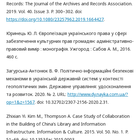
Records: The Journal of the Archives and Records Association.
2019. Vol. 40. Issue 3. P. 300–302. doi:
https://doi.org/10.1080/23257962.2019.1664427
.
Юринець Ю. Л. Європеїзація українського права у сфері
забезпечення культурних прав громадян: адміністративно-
правовий вимір : монографія. Ужгород : Сабов А. М., 2016.
460 с.
Загурська-Антонюк В. Ф. Політично-інформаційні безпекові
механізми в українській державній системі у контексті
геополітичних змін. Державне управління: удосконалення
та розвиток. 2020. № 2. URL:
http://www.dy.nayka.com.ua/?
op=1&z=1567
. doi: 10.32702/2307-2156-2020.2.31.
Zhixian Yi. Kim M., Thompson A. Case Study of Collaboration
in the Building of China’s Library and Information
Infrastructure. Information & Culture. 2015. Vol. 50. Nо. 1. P.
51–69. doi: 10.1353/lac.2015.0003.