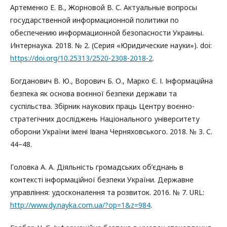
Артеменко Е. В., Жорновой В. С. Актуальные вопросы
государственной информационной политики по
обеспечению информационной безопасности Украины.
Интернаука. 2018. № 2. (Серия «Юридические науки»). doi:
https://doi.org/10.25313/2520-2308-2018-2
.
Богданович В. Ю., Ворович Б. О., Марко Є. І. Інформаційна
безпека як основа воєнної безпеки держави та
суспільства. Збірник наукових праць Центру воєнно-
стратегічних досліджень Національного університету
оборони України імені Івана Черняховського. 2018. № 3. С.
44–48.
Головка А. А. Діяльність громадських об’єднань в
контексті інформаційної безпеки України. Державне
управління: удосконалення та розвиток. 2016. № 7. URL:
http://www.dy.nayka.com.ua/?op=1&z=984
.