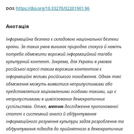
https://doi.org/10.33270/02201901.96
DOI:
Анотація
І
нформаційна безпека є складовою національної безпеки
країни. За таких умов виникає природна спокуса й навіть
потреба обмежити ворожий інформаційний та/або
культурний контент. Зокрема, для України в умовах
російської агресії таким ворожим контентом є
інформаційні впливи російського походження. Однак такі
обмеження можуть виявитися неприпустимими або
представлятися зацікавленими особами такими, що є
неприпустимими в цивілізованих демократичних
суспільствах.
Отже,
метою
дослідження пропонованої
статті є системний аналіз й обґрунтування
інформаційного розуміння культури задля розроблення та
обґрунтування підходів до прийнятного в демократичних