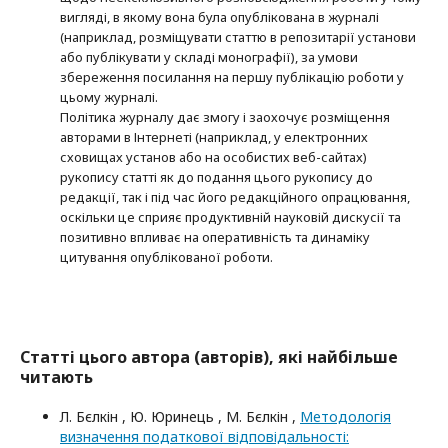
вигляді, в якому вона була опублікована в журналі
(наприклад, розміщувати статтю в репозитарії установи
або публікувати у складі монографії), за умови
збереження посилання на першу публікацію роботи у
цьому журналі.
Політика журналу дає змогу і заохочує розміщення
авторами в Інтернеті (наприклад, у електронних
сховищах установ або на особистих веб-сайтах)
рукопису статті як до подання цього рукопису до
редакції, так і під час його редакційного опрацювання,
оскільки це сприяє продуктивній науковій дискусії та
позитивно впливає на оперативність та динаміку
цитування опублікованої роботи.
Статті цього автора (авторів), які найбільше
читають
Л. Бєлкін , Ю. Юринець , М. Бєлкін ,
Методологія
визначення податкової відповідальності: