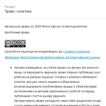
Розділ
Право і політика
Авторське право (c) 2020 Філософські та методологічні
проблеми права
Ця робота ліцензується відповідно до
Creative Commons
Attribution-NonCommercial-NoDerivatives 4.0 International License
.
Автори залишають за собою право на авторство власної
праці та передають журналу право першої публікації цієї
роботи на умовах ліцензії Creative Commons Attribution
License, яка дає змогу іншим особам вільно
розповсюджувати опубліковану працю з обов’язковим
посиланням на авторів оригінальної роботи та першу
публікацію статті в цьому журналі.
Автори мають право укладати самостійні додаткові угоди
щодо неексклюзивного розповсюдження роботи у тому