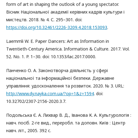
form of art in shaping the outlook of a young spectator.
Вісник Національної академії керівних кадрів культури і
мистецтв. 2018. № 4. С. 295–301. doi:
https://doi.org/10.32461/2226-3209.4.2018.153093
.
Laemmli W. E. Paper Dancers: Art as Information in
Twentieth-Century America. Information & Culture. 2017. Vol.
52. Nо. 1. P. 1–30. doi: 10.1353/lac.2017.0000.
Панченко О. А. Законотворча діяльність у сфері
національної та інформаційної безпеки. Державне
управління: удосконалення та розвиток. 2020. № 3. URL:
http://www.dy.nayka.com.ua/?op=1&z=1594
. doi:
10.32702/2307-2156-2020.3.7.
Подольська Є. А. Лихвар В. Д., Іванова К. А. Культурологія :
навч. посіб. 2-ге вид., переробл. та доповн. Київ : Центр
навч. літ., 2005. 392 с.