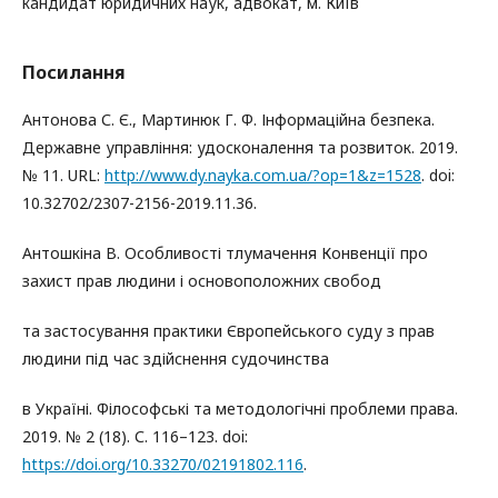
кандидат юридичних наук, адвокат, м. Київ
Посилання
Антонова С. Є., Мартинюк Г. Ф. Інформаційна безпека.
Державне управління: удосконалення та розвиток. 2019.
№ 11. URL:
http://www.dy.nayka.com.ua/?op=1&z=1528
. doi:
10.32702/2307-2156-2019.11.36.
Антошкіна В. Особливості тлумачення Конвенції про
захист прав людини і основоположних свобод
та застосування практики Європейського суду з прав
людини під час здійснення судочинства
в Україні. Філософські та методологічні проблеми права.
2019. № 2 (18). С. 116–123. doi:
https://doi.org/10.33270/02191802.116
.