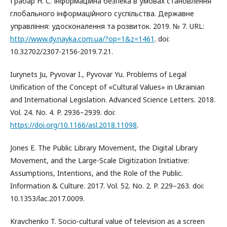
Грабар Н. С. Інформаційна безпека в умовах становлення
глобального інформаційного суспільства. Державне
управління: удосконалення та розвиток. 2019. № 7. URL:
http://www.dy.nayka.com.ua/?op=1&z=1461
. doi:
10.32702/2307-2156-2019.7.21.
Iurynets Ju, Pyvovar I., Pyvovar Yu. Problems of Legal
Unification of the Concept of «Cultural Values» in Ukrainian
and International Legislation. Advanced Science Letters. 2018.
Vol. 24. No. 4. P. 2936–2939. doi:
https://doi.org/10.1166/asl.2018.11098
.
Jones Е. The Public Library Movement, the Digital Library
Movement, and the Large-Scale Digitization Initiative:
Assumptions, Intentions, and the Role of the Public.
Information & Culture. 2017. Vol. 52. Nо. 2. P. 229–263. doi:
10.1353/lac.2017.0009.
Kravchenko T. Socio-cultural value of television as a screen