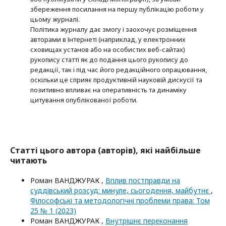
збереження посилання на першу публікацію роботи у
цьому журналі.
Політика журналу дає змогу і заохочує розміщення
авторами в Інтернеті (наприклад, у електронних
сховищах установ або на особистих веб-сайтах)
рукопису статті як до подання цього рукопису до
редакції, так і під час його редакційного опрацювання,
оскільки це сприяє продуктивній науковій дискусії та
позитивно впливає на оперативність та динаміку
цитування опублікованої роботи.
Статті цього автора (авторів), які найбільше
читають
Роман ВАНДЖУРАК ,
Вплив постправди на
суддівський розсуд: минуле, сьогодення, майбутнє
,
Філософські та методологічні проблеми права: Том
25 № 1 (2023)
Роман ВАНДЖУРАК ,
Внутрішнє переконання