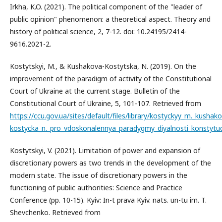
Irkha, K.O. (2021). The political component of the "leader of
public opinion" phenomenon: a theoretical aspect. Theory and
history of political science, 2, 7-12. doi: 10.24195/2414-
9616.2021-2.
Kostytskyi, M., & Kushakova-Kostytska, N. (2019). On the
improvement of the paradigm of activity of the Constitutional
Court of Ukraine at the current stage. Bulletin of the
Constitutional Court of Ukraine, 5, 101-107. Retrieved from
https://ccu.gov.ua/sites/default/files/library/kostyckyy_m._kushak
kostycka_n._pro_vdoskonalennya_paradygmy_diyalnosti_konstytu
Kostytskyi, V. (2021). Limitation of power and expansion of
discretionary powers as two trends in the development of the
modern state. The issue of discretionary powers in the
functioning of public authorities: Science and Practice
Conference (pp. 10-15). Kyiv: In-t prava Kyiv. nats. un-tu im. T.
Shevchenko. Retrieved from