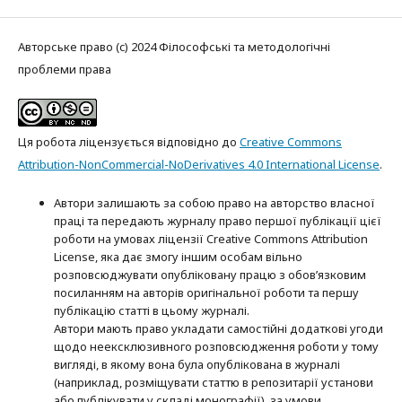
Авторське право (c) 2024 Філософські та методологічні
проблеми права
Ця робота ліцензується відповідно до
Creative Commons
Attribution-NonCommercial-NoDerivatives 4.0 International License
.
Автори залишають за собою право на авторство власної
праці та передають журналу право першої публікації цієї
роботи на умовах ліцензії Creative Commons Attribution
License, яка дає змогу іншим особам вільно
розповсюджувати опубліковану працю з обов’язковим
посиланням на авторів оригінальної роботи та першу
публікацію статті в цьому журналі.
Автори мають право укладати самостійні додаткові угоди
щодо неексклюзивного розповсюдження роботи у тому
вигляді, в якому вона була опублікована в журналі
(наприклад, розміщувати статтю в репозитарії установи
або публікувати у складі монографії), за умови