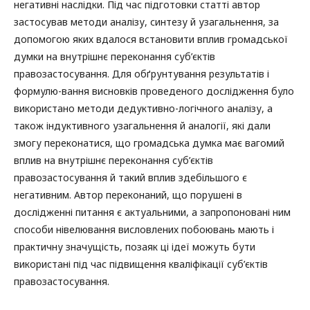
негативні наслідки. Під час підготовки статті автор
застосував методи аналізу, синтезу й узагальнення, за
допомогою яких вдалося встановити вплив громадської
думки на внутрішнє переконання суб’єктів
правозастосування. Для обґрунтування результатів і
формулю-вання висновків проведеного дослідження було
використано методи дедуктивно-логічного аналізу, а
також індуктивного узагальнення й аналогії, які дали
змогу переконатися, що громадська думка має вагомий
вплив на внутрішнє переконання суб’єктів
правозастосування й такий вплив здебільшого є
негативним. Автор переконаний, що порушені в
дослідженні питання є актуальними, а запропоновані ним
способи нівелювання висловлених побоювань мають і
практичну значущість, позаяк ці ідеї можуть бути
використані під час підвищення кваліфікації суб’єктів
правозастосування.