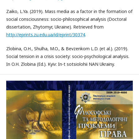
Zaiko, L.Ya. (2019). Mass media as a factor in the formation of
social consciousness: socio-philosophical analysis (Doctoral
dissertation, Zhytomyr, Ukraine). Retrieved from
http://eprints.zu.edu.ua/id/eprint/30374
.
Zlobina, O.H., Shulha, M.O., & Bevzenkom L.D. (et al.). (2019).
Social tension in a crisis society: socio-psychological analysis.
In O.H. Zlobina (Ed.). Kyiv: In-t sotsiolohii NAN Ukrainy.