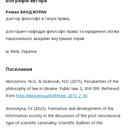
Біографія автора
Роман ВАНДЖУРАК
доктор філософії в галузі права,
докторант кафедри філософії права та юридичної логіки
Національної академії внутрішніх справ
м. Київ, Україна
Посилання
Abrosimov, Ye.O., & Skalozub, N.O. (2015). Peculiarities of the
philosophy of law in Ukraine. Public law, 2, 304-309. Retrieved
from
http://nbuv.gov.ua/UJRN/pp_2015_2_43
.
Antoshyna, I.V. (2023). Formation and development of the
information society in the discussion of the post-neoclassical
type of scientific rationality. Scientific Bulletin of the