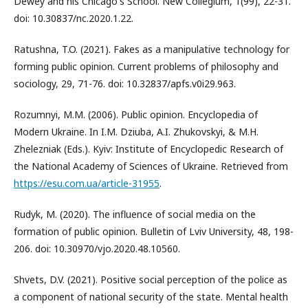
Dewey and his Chicago's School. New Collegium, 1(99), 22-31.
doi: 10.30837/nc.2020.1.22.
Ratushna, T.O. (2021). Fakes as a manipulative technology for
forming public opinion. Current problems of philosophy and
sociology, 29, 71-76. doi: 10.32837/apfs.v0i29.963.
Rozumnyi, M.M. (2006). Public opinion. Encyclopedia of
Modern Ukraine. In I.M. Dziuba, A.I. Zhukovskyi, & M.H.
Zhelezniak (Eds.). Kyiv: Institute of Encyclopedic Research of
the National Academy of Sciences of Ukraine. Retrieved from
https://esu.com.ua/article-31955
.
Rudyk, M. (2020). The influence of social media on the
formation of public opinion. Bulletin of Lviv University, 48, 198-
206. doi: 10.30970/vjo.2020.48.10560.
Shvets, D.V. (2021). Positive social perception of the police as
a component of national security of the state. Mental health