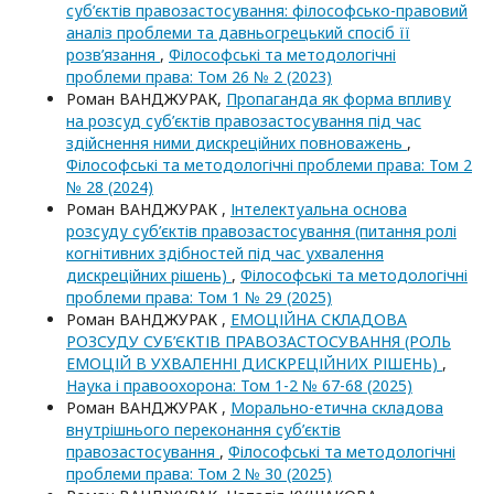
суб’єктів правозастосування: філософсько-правовий
аналіз проблеми та давньогрецький спосіб її
розв’язання
,
Філософські та методологічні
проблеми права: Том 26 № 2 (2023)
Роман ВАНДЖУРАК,
Пропаганда як форма впливу
на розсуд суб’єктів правозастосування під час
здійснення ними дискреційних повноважень
,
Філософські та методологічні проблеми права: Том 2
№ 28 (2024)
Роман ВАНДЖУРАК ,
Інтелектуальна основа
розсуду суб’єктів правозастосування (питання ролі
когнітивних здібностей під час ухвалення
дискреційних рішень)
,
Філософські та методологічні
проблеми права: Том 1 № 29 (2025)
Роман ВАНДЖУРАК ,
ЕМОЦІЙНА СКЛАДОВА
РОЗСУДУ СУБ’ЄКТІВ ПРАВОЗАСТОСУВАННЯ (РОЛЬ
ЕМОЦІЙ В УХВАЛЕННІ ДИСКРЕЦІЙНИХ РІШЕНЬ)
,
Наука і правоохорона: Том 1-2 № 67-68 (2025)
Роман ВАНДЖУРАК ,
Морально-етична складова
внутрішнього переконання суб’єктів
правозастосування
,
Філософські та методологічні
проблеми права: Том 2 № 30 (2025)