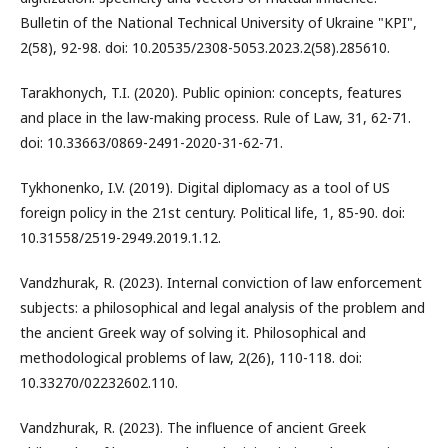
Bulletin of the National Technical University of Ukraine "KPI",
2(58), 92-98. doi: 10.20535/2308-5053.2023.2(58).285610.
Tarakhonych, T.I. (2020). Public opinion: concepts, features
and place in the law-making process. Rule of Law, 31, 62-71.
doi: 10.33663/0869-2491-2020-31-62-71.
Tykhonenko, I.V. (2019). Digital diplomacy as a tool of US
foreign policy in the 21st century. Political life, 1, 85-90. doi:
10.31558/2519-2949.2019.1.12.
Vandzhurak, R. (2023). Internal conviction of law enforcement
subjects: a philosophical and legal analysis of the problem and
the ancient Greek way of solving it. Philosophical and
methodological problems of law, 2(26), 110-118. doi:
10.33270/02232602.110.
Vandzhurak, R. (2023). The influence of ancient Greek