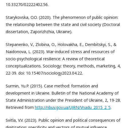
10.33270/02222402.56.
Starykovska, O.O. (2020). The phenomenon of public opinion:
the relationship between the state and civil society (Doctoral
dissertation, Zaporizhzhia, Ukraine).
Stepanenko, V., Zlobina, O., Holovakha, E., Dembitskyi, S., &
Naidonova, L. (2023). War-induced stress and resources of
socio-psychological resilience: A review of theoretical
conceptualizations. Sociology: theory, methods, marketing, 4,
22-39. doi: 10.15407/sociology2023.04.22.
Surmin, Yu.P. (2015). Case method: formation and
development in Ukraine. Bulletin of the National Academy of
State Administration under the President of Ukraine, 2, 19-28.
Retrieved from
http://nbuv.gov.ua/UJRN/Vnadu_2015_2_5
.
Svitla, V.V. (2023). Public opinion and political consequences of
digitization: specificity and vectors of mutual influence.