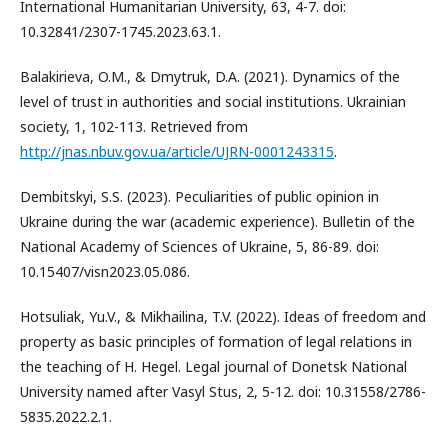
International Humanitarian University, 63, 4-7. doi:
10.32841/2307-1745.2023.63.1.
Balakirieva, O.M., & Dmytruk, D.A. (2021). Dynamics of the
level of trust in authorities and social institutions. Ukrainian
society, 1, 102-113. Retrieved from
http://jnas.nbuv.gov.ua/article/UJRN-0001243315
.
Dembitskyi, S.S. (2023). Peculiarities of public opinion in
Ukraine during the war (academic experience). Bulletin of the
National Academy of Sciences of Ukraine, 5, 86-89. doi:
10.15407/visn2023.05.086.
Hotsuliak, Yu.V., & Mikhailina, T.V. (2022). Ideas of freedom and
property as basic principles of formation of legal relations in
the teaching of H. Hegel. Legal journal of Donetsk National
University named after Vasyl Stus, 2, 5-12. doi: 10.31558/2786-
5835.2022.2.1.