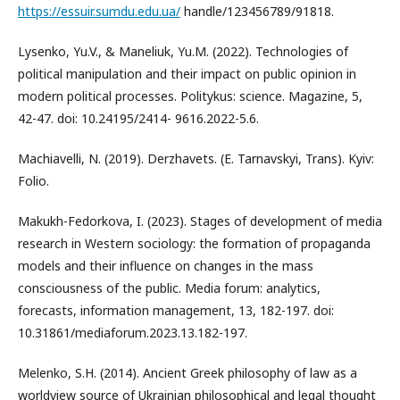
https://essuir.sumdu.edu.ua/
handle/123456789/91818.
Lysenko, Yu.V., & Maneliuk, Yu.M. (2022). Technologies of
political manipulation and their impact on public opinion in
modern political processes. Politykus: science. Magazine, 5,
42-47. doi: 10.24195/2414- 9616.2022-5.6.
Machiavelli, N. (2019). Derzhavets. (E. Tarnavskyi, Trans). Kyiv:
Folio.
Makukh-Fedorkova, I. (2023). Stages of development of media
research in Western sociology: the formation of propaganda
models and their influence on changes in the mass
consciousness of the public. Media forum: analytics,
forecasts, information management, 13, 182-197. doi:
10.31861/mediaforum.2023.13.182-197.
Melenko, S.H. (2014). Ancient Greek philosophy of law as a
worldview source of Ukrainian philosophical and legal thought