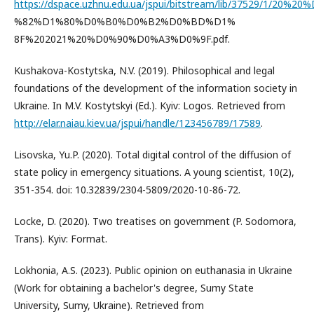
https://dspace.uzhnu.edu.ua/jspui/bitstream/lib/37529/1/20%20
%82%D1%80%D0%B0%D0%B2%D0%BD%D1%
8F%202021%20%D0%90%D0%A3%D0%9F.pdf.
Kushakova-Kostytska, N.V. (2019). Philosophical and legal
foundations of the development of the information society in
Ukraine. In M.V. Kostytskyi (Ed.). Kyiv: Logos. Retrieved from
http://elar.naiau.kiev.ua/jspui/handle/123456789/17589
.
Lisovska, Yu.P. (2020). Total digital control of the diffusion of
state policy in emergency situations. A young scientist, 10(2),
351-354. doi: 10.32839/2304-5809/2020-10-86-72.
Locke, D. (2020). Two treatises on government (P. Sodomora,
Trans). Kyiv: Format.
Lokhonia, A.S. (2023). Public opinion on euthanasia in Ukraine
(Work for obtaining a bachelor's degree, Sumy State
University, Sumy, Ukraine). Retrieved from