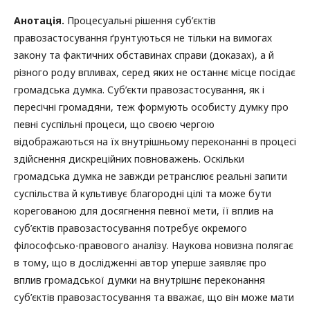
Анотація.
Процесуальні рішення суб’єктів
правозастосування ґрунтуються не тільки на вимогах
закону та фактичних обставинах справи (доказах), а й
різного роду впливах, серед яких не останнє місце посідає
громадська думка. Суб’єкти правозастосування, як і
пересічні громадяни, теж формують особисту думку про
певні суспільні процеси, що своєю чергою
відображаються на їх внутрішньому переконанні в процесі
здійснення дискреційних повноважень. Оскільки
громадська думка не завжди ретранслює реальні запити
суспільства й культивує благородні цілі та може бути
корегованою для досягнення певної мети, її вплив на
суб’єктів правозастосування потребує окремого
філософсько-правового аналізу. Наукова новизна полягає
в тому, що в дослідженні автор уперше заявляє про
вплив громадської думки на внутрішнє переконання
суб’єктів правозастосування та вважає, що він може мати