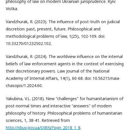
philosophy of law on modern Ukrainian jurisprudence. Kyiv:
Vistka.
Vandzhurak, R. (2023). The influence of post-truth on judicial
discretion: past, present, future. Philosophical and
methodological problems of law, 1(25), 102-109. doi:
10.33270/01232502.102.
Vandzhurak, R. (2024). The worldview influence on the internal
beliefs of law enforcement agents in the context of exercising
their discretionary powers. Law Journal of the National
Academy of Internal Affairs, 14(1), 60-68. doi: 10.56215/naia-
chasopis/1.2024.60.
Yakubina, V.L. (2018). New "challenges" for humanitarianism of
post-normal times and interactive "answers" of modern
philosophy of history. Philosophical problems of humanitarian
sciences, 1, 38-41. Retrieved from
http://nbuv.gov.ua/UJRN/Fpgn_2018_1_8
.